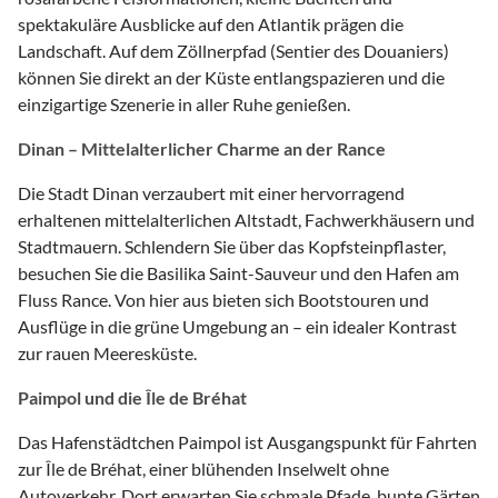
spektakuläre Ausblicke auf den Atlantik prägen die
Landschaft. Auf dem Zöllnerpfad (Sentier des Douaniers)
können Sie direkt an der Küste entlangspazieren und die
einzigartige Szenerie in aller Ruhe genießen.
Dinan – Mittelalterlicher Charme an der Rance
Die Stadt Dinan verzaubert mit einer hervorragend
erhaltenen mittelalterlichen Altstadt, Fachwerkhäusern und
Stadtmauern. Schlendern Sie über das Kopfsteinpflaster,
besuchen Sie die Basilika Saint-Sauveur und den Hafen am
Fluss Rance. Von hier aus bieten sich Bootstouren und
Ausflüge in die grüne Umgebung an – ein idealer Kontrast
zur rauen Meeresküste.
Paimpol und die Île de Bréhat
Das Hafenstädtchen Paimpol ist Ausgangspunkt für Fahrten
zur Île de Bréhat, einer blühenden Inselwelt ohne
Autoverkehr. Dort erwarten Sie schmale Pfade, bunte Gärten