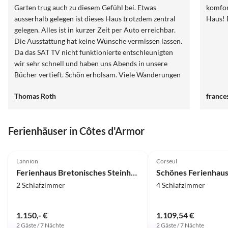
Garten trug auch zu diesem Gefühl bei. Etwas
komfor
ausserhalb gelegen ist dieses Haus trotzdem zentral
Haus! 
gelegen. Alles ist in kurzer Zeit per Auto erreichbar.
Die Ausstattung hat keine Wünsche vermissen lassen.
Da das SAT TV nicht funktionierte entschleunigten
wir sehr schnell und haben uns Abends in unsere
Bücher vertieft. Schön erholsam. Viele Wanderungen
tagsüber haben uns die Gegend geniessen lassen.
Thomas Roth
france
Jederzeit gerne wieder.
Ferienhäuser in Côtes d'Armor
5.0
(3)
4.9
(2)
Lannion
Corseul
Ferienhaus Bretonisches Steinhaus in Meernähe
Schönes Ferienhaus
2 Schlafzimmer
4 Schlafzimmer
1.150,- €
1.109,54 €
2 Gäste / 7 Nächte
2 Gäste / 7 Nächte