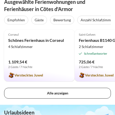
Ausgewählte Ferienwohnungen und
Ferienhäuser in Côtes d'Armor
Empfohlen
Gäste
Bewertung
Anzahl Schlafzimmer
4.9
(2)
5.0
(1)
Corseul
Saint Gelven
Schönes Ferienhaus in Corseul
Ferienhaus B1140 
4 Schlafzimmer
2 Schlafzimmer
Schnellantworter
1.109,54 €
725,06 €
2 Gäste / 7 Nächte
2 Gäste / 7 Nächte
Verstecktes Juwel
Verstecktes Juwel
Alle anzeigen
Urlaubsideen