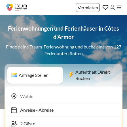
Vermieten
Ferienwohnungen und Ferienhäuser in Côtes
d'Armor
Finde deine Traum-Ferienwohnung und buche eine von 127
Ferienunterkünften
Aufenthalt Direkt
Anfrage Stellen
Buchen
Anreise
-
Abreise