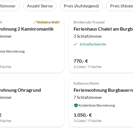
afzimmer
Anzahl Sterne
Preis (Aufsteigend)
Preis (Abste
(6)
4.9
(6)
ch
Beliebte Wahl
Brotterode-Trusetal
wohnung 2 Kaminromantik
Ferienhaus Chalet am Burgb
zimmer
3 Schlafzimmer
Schnellantworter
ose Stornierung
770,- €
7 Nächte
2 Gäste / 7 Nächte
(1)
Top-Inserat
Kaltennordheim
wohnung Ohragrund
zimmer
7 Schlafzimmer
Kostenlose Stornierung
€
1.050,- €
7 Nächte
2 Gäste / 7 Nächte