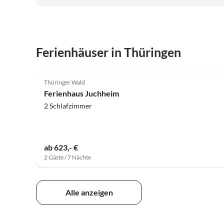
Aufenthalt bei der Familie Pietler!
Ferienhäuser in Thüringen
4.9
(20)
Thüringer Wald
Ferienhaus Juchheim
2 Schlafzimmer
ab 623,- €
2 Gäste / 7 Nächte
Alle anzeigen