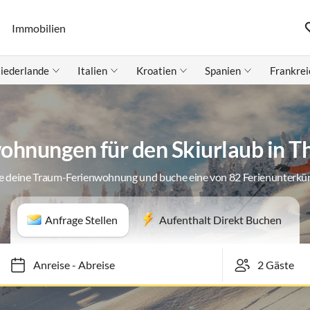
Immobilien
iederlande
Italien
Kroatien
Spanien
Frankrei
ohnungen für den Skiurlaub in T
e deine Traum-Ferienwohnung und buche eine von 82 Ferienunterkü
Anfrage Stellen
Aufenthalt Direkt Buchen
Anreise
-
Abreise