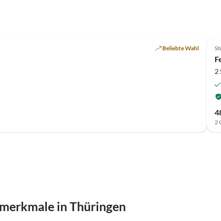
Top-Inserat
Beliebte Wahl
St
F
2
4
2 
smerkmale in Thüringen