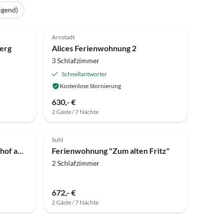
igend)
4.9
(2)
Top-Inserat
Arnstadt
erg
Alices Ferienwohnung 2
3 Schlafzimmer
Schnellantworter
Kostenlose Stornierung
630,- €
2 Gäste / 7 Nächte
Top-Inserat
Suhl
Ferienwohnung Burgbauernhof am Katzenstein
Ferienwohnung "Zum alten Fritz"
2 Schlafzimmer
672,- €
2 Gäste / 7 Nächte