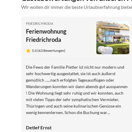
Wir wollen dir immer die beste Urlaubserfahrung bieten
FRIEDRICHRODA
Ferienwohnung
Friedrichroda
5.0 (63 Bewertungen)
Die Fewo der Familie Pietler ist nicht nur modern und
sehr hochwertig ausgestattet, sie ist auch äußerst
gemütlich ......nach erfolgten Tagesausflügen oder
Wanderungen konnten wir dann abends gut ausspannen
! Die Wohnung liegt sehr ruhig und wir konnten, auch
mit vielen Tipps der sehr symphatischen Vermieter,
Thüringen und auch seine kulinarischen Genüsse ein
wenig kennenlernen. Schon die Buchung war
unkompliziert und wir können diese Ferienwohnung nur
Jedem ans Herz legen, der einen Thüringenbesuch plant
Detlef Ernst
......wir jedenfalls sagen DANKE für diesen schönen