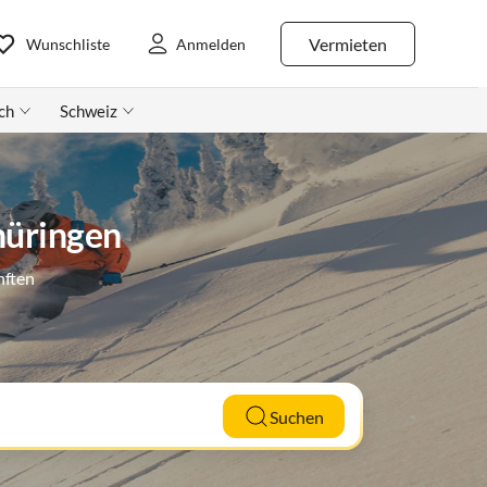
Vermieten
Wunschliste
Anmelden
ch
Schweiz
hüringen
nften
Suchen