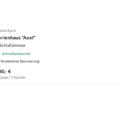
4.9
(10)
ützerbach
erienhaus "Axel"
 Schlafzimmer
Schnellantworter
Kostenlose Stornierung
80,- €
Gäste / 7 Nächte