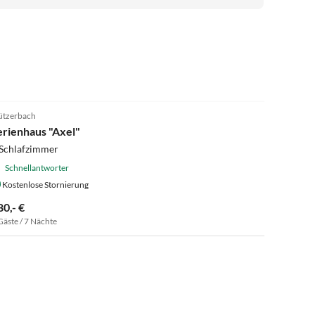
4.9
(10)
ützerbach
erienhaus "Axel"
 Schlafzimmer
Schnellantworter
Kostenlose Stornierung
80,- €
Gäste / 7 Nächte