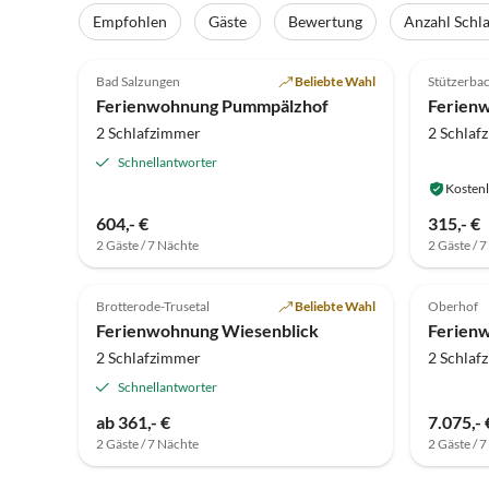
Empfohlen
Gäste
Bewertung
Anzahl Schl
5.0
(22)
Top-Inserat
4.9
Bad Salzungen
Beliebte Wahl
Stützerba
Super-Gastgeber
Ferienwohnung Pummpälzhof
Ferien
2 Schlafzimmer
2 Schlaf
Schnellantworter
Kostenl
604,- €
315,- €
2 Gäste / 7 Nächte
2 Gäste / 
4.8
(2)
3.8
Brotterode-Trusetal
Beliebte Wahl
Oberhof
Ferienwohnung Wiesenblick
Ferien
2 Schlafzimmer
2 Schlaf
Schnellantworter
ab 361,- €
7.075,- 
2 Gäste / 7 Nächte
2 Gäste / 