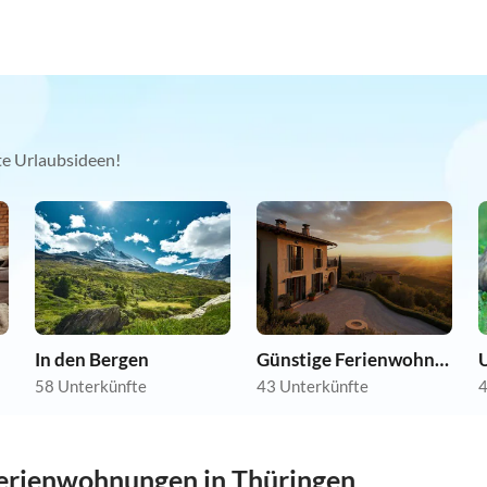
kte Urlaubsideen!
In den Bergen
Günstige Ferienwohnungen
U
58 Unterkünfte
43 Unterkünfte
4
erienwohnungen in Thüringen