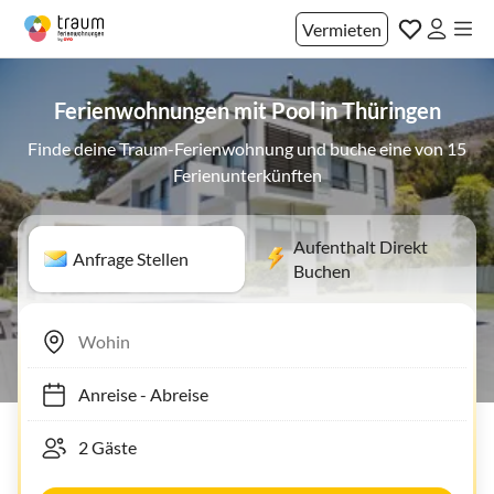
Vermieten
Ferienwohnungen mit Pool in Thüringen
Finde deine Traum-Ferienwohnung und buche eine von 15
Ferienunterkünften
Aufenthalt Direkt
Anfrage Stellen
Buchen
Anreise
-
Abreise