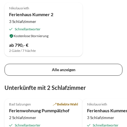
Nikolausrieth
Ferienhaus Kummer 2
3 Schlafzimmer
Schnellantworter
Kostenlose Stornierung
ab 790,- €
2 Gäste / 7 Nächte
Alle anzeigen
Unterkünfte mit 2 Schlafzimmer
5.0
(22)
Top-Inserat
Bad Salzungen
Beliebte Wahl
Nikolausrieth
Super-Gastgeber
Ferienwohnung Pummpälzhof
Ferienhaus Kummer
2 Schlafzimmer
3 Schlafzimmer
Schnellantworter
Schnellantworter