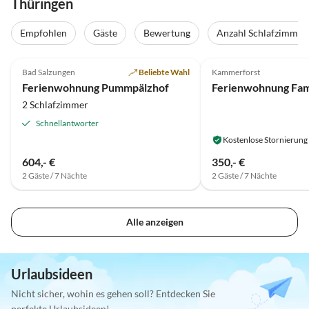
Thüringen
Empfohlen
Gäste
Bewertung
Anzahl Schlafzimmer
5.0
(22)
Top-Inserat
5.0
(11)
Bad Salzungen
Beliebte Wahl
Kammerforst
Super-Gastgeber
Ferienwohnung Pummpälzhof
Ferienwohnung Fami
2 Schlafzimmer
Schnellantworter
Kostenlose Stornierung
604,- €
350,- €
2 Gäste / 7 Nächte
2 Gäste / 7 Nächte
Alle anzeigen
Urlaubsideen
Nicht sicher, wohin es gehen soll? Entdecken Sie
perfekte Urlaubsideen!