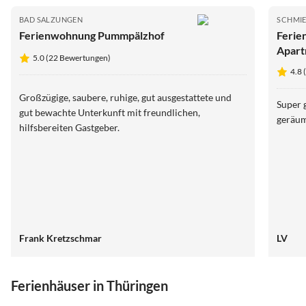
BAD SALZUNGEN
SCHMI
Ferienwohnung Pummpälzhof
Ferie
Apart
5.0 (22 Bewertungen)
4.8
Großzügige, saubere, ruhige, gut ausgestattete und
Super 
gut bewachte Unterkunft mit freundlichen,
geräum
hilfsbereiten Gastgeber.
Frank Kretzschmar
LV
Ferienhäuser in Thüringen