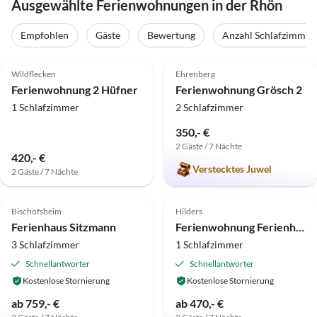
Ausgewählte Ferienwohnungen in der Rhön
Empfohlen
Gäste
Bewertung
Anzahl Schlafzimmer
5.0
(13)
Top-Inserat
4.9
(9)
Top-Inserat
Wildflecken
Ehrenberg
Ferienwohnung 2 Hüfner
Ferienwohnung Grösch 2
1 Schlafzimmer
2 Schlafzimmer
350,- €
2 Gäste / 7 Nächte
420,- €
Verstecktes Juwel
2 Gäste / 7 Nächte
5.0
(8)
5.0
(7)
Top-Inserat
Bischofsheim
Hilders
Ferienhaus Sitzmann
Ferienwohnung Ferienhaus Ursula
3 Schlafzimmer
1 Schlafzimmer
Schnellantworter
Schnellantworter
Kostenlose Stornierung
Kostenlose Stornierung
ab 759,- €
ab 470,- €