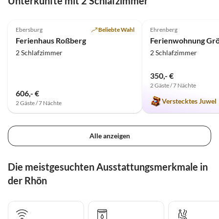
Unterkünfte mit 2 Schlafzimmer
5.0
(12)
4.9
(9)
Ebersburg
Beliebte Wahl
Ehrenberg
Ferienhaus Roßberg
Ferienwohnung Grö
2 Schlafzimmer
2 Schlafzimmer
350,- €
2 Gäste / 7 Nächte
606,- €
Verstecktes Juwel
2 Gäste / 7 Nächte
Alle anzeigen
Die meistgesuchten Ausstattungsmerkmale in
der Rhön