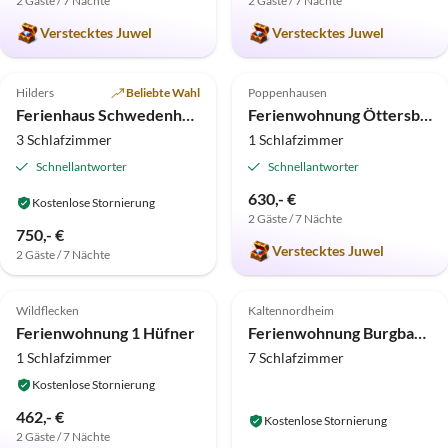
2 Gäste / 7 Nächte
2 Gäste / 7 Nächte
Verstecktes Juwel
Verstecktes Juwel
4.9
(7)
Top-Inserat
5.0
(4)
Top-Inserat
Hilders
Beliebte Wahl
Poppenhausen
Ferienhaus Schwedenhaus
Ferienwohnung Öttersbach Die Große
3 Schlafzimmer
1 Schlafzimmer
Schnellantworter
Schnellantworter
630,- €
Kostenlose Stornierung
2 Gäste / 7 Nächte
750,- €
Verstecktes Juwel
2 Gäste / 7 Nächte
5.0
(1)
Top-Inserat
Top-Inserat
Wildflecken
Kaltennordheim
Ferienwohnung 1 Hüfner
Ferienwohnung Burgbauernhof am Katzenstein
1 Schlafzimmer
7 Schlafzimmer
Kostenlose Stornierung
462,- €
Kostenlose Stornierung
2 Gäste / 7 Nächte