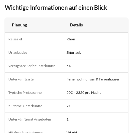
Wichtige Informationen auf einen Blick
Planung
Details
Reiseziel
Rhön
Urlaubsidee
Skiurlaub
Verfügbare Ferienunterkünfte
54
Unterkunftsarten
Ferienwohnungen & Ferienhäuser
Typische Preisspanne
50€ – 232€ pro Nacht
5-Sterne-Unterkünfte
21
Unterkünfte mit Angeboten
1
Häufige Ausstattungen
WLAN