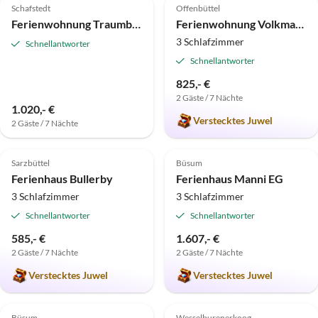
Schafstedt
Offenbüttel
Ferienwohnung Traumblick 1
Ferienwohnung Volkmann
3 Schlafzimmer
Schnellantworter
Schnellantworter
825,- €
2 Gäste / 7 Nächte
1.020,- €
Verstecktes Juwel
2 Gäste / 7 Nächte
5.0
(5)
Top-Inserat
4.8
(4)
Top-Inserat
Sarzbüttel
Büsum
Super-Gastgeber
Ferienhaus Bullerby
Ferienhaus Manni EG
3 Schlafzimmer
3 Schlafzimmer
Schnellantworter
Schnellantworter
585,- €
1.607,- €
2 Gäste / 7 Nächte
2 Gäste / 7 Nächte
Verstecktes Juwel
Verstecktes Juwel
5.0
(3)
Top-Inserat
5.0
(1)
Top-Inserat
Büsum
Wesselburenerkoog