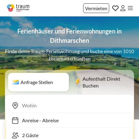
Vermieten
Ferienhäuser und Ferienwohnungen in
Dithmarschen
Finde deine Traum-Ferienwohnung und buche eine von 1010
Ferienunterkünften
Aufenthalt Direkt
Anfrage Stellen
Buchen
Anreise
-
Abreise