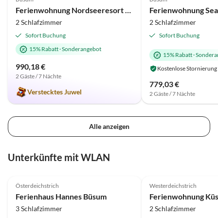
Ferienwohnung Nordseeresort 41a Wattlöper Büsum
2 Schlafzimmer
2 Schlafzimmer
Sofort Buchung
Sofort Buchung
15% Rabatt
·
Sonderangebot
15% Rabatt
·
Sondera
990,18 €
Kostenlose Stornierung
2 Gäste / 7 Nächte
779,03 €
Verstecktes Juwel
2 Gäste / 7 Nächte
Alle anzeigen
Unterkünfte mit WLAN
4.8
(11)
4.7
(10)
Österdeichstrich
Westerdeichstrich
Ferienhaus Hannes Büsum
Ferienwohnung Küs
3 Schlafzimmer
2 Schlafzimmer