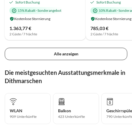
Sofort Buchung
Sofort Buchung
15% Rabatt
·
Sonderangebot
10% Rabatt
·
Sondera
Kostenlose Stornierung
Kostenlose Stornierung
1.363,77 €
785,03 €
2 Gäste / 7 Nächte
2 Gäste / 7 Nächte
Alle anzeigen
Die meistgesuchten Ausstattungsmerkmale in
Dithmarschen
WLAN
Balkon
Geschirrspüle
909 Unterkünfte
423 Unterkünfte
790 Unterkünft