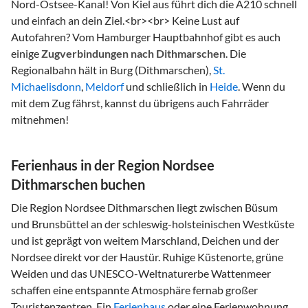
Nord-Ostsee-Kanal! Von Kiel aus führt dich die A210 schnell
und einfach an dein Ziel.
<br>
<br>
Keine Lust auf
Autofahren? Vom Hamburger Hauptbahnhof gibt es auch
einige
Zugverbindungen nach Dithmarschen
. Die
Regionalbahn hält in Burg (Dithmarschen),
St.
Michaelisdonn
,
Meldorf
und schließlich in
Heide
. Wenn du
mit dem Zug fährst, kannst du übrigens auch Fahrräder
mitnehmen!
Ferienhaus in der Region Nordsee
Dithmarschen buchen
Die Region Nordsee Dithmarschen liegt zwischen Büsum
und Brunsbüttel an der schleswig-holsteinischen Westküste
und ist geprägt von weitem Marschland, Deichen und der
Nordsee direkt vor der Haustür. Ruhige Küstenorte, grüne
Weiden und das UNESCO-Weltnaturerbe Wattenmeer
schaffen eine entspannte Atmosphäre fernab großer
Touristenzentren. Ein
Ferienhaus
oder eine Ferienwohnung