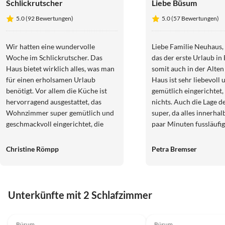
Schlickrutscher
Liebe Büsum
5.0 (92 Bewertungen)
5.0 (57 Bewertungen)
Wir hatten eine wundervolle
Liebe Familie Neuhaus, für uns war
Woche im Schlickrutscher. Das
das der erste Urlaub i
Haus bietet wirklich alles, was man
somit auch in der Alten
für einen erholsamen Urlaub
Haus ist sehr liebevoll 
benötigt. Vor allem die Küche ist
gemütlich eingerichtet, 
hervorragend ausgestattet, das
nichts. Auch die Lage des Hauses ist
Wohnzimmer super gemütlich und
super, da alles innerhal
geschmackvoll eingerichtet, die
paar Minuten fussläufig
Betten bequem. Wir hatten ein
ist. Da auch das Wetter mitgespielt
wenig Pech mit dem Wetter - da
hat, waren wir rundum 
Christine Römpp
Petra Bremser
kam die Sauna genau richtig! Lieben
und haben uns sehr woh
Dank auch an den Gastgeber für die
unkomplizierte, freundliche
Kommunikation.
Unterkünfte mit 2 Schlafzimmer
4.8
(8)
4.5
(6)
Büsum
Büsum