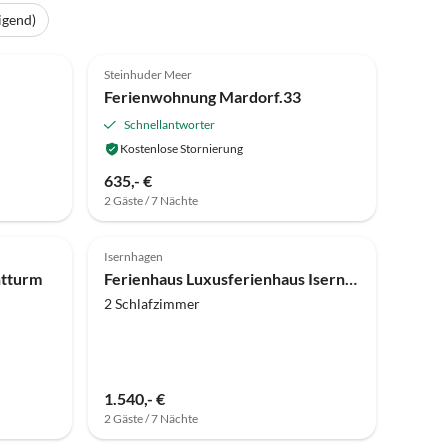
igend)
5.0
(12)
Steinhuder Meer
Ferienwohnung Mardorf.33
Schnellantworter
Kostenlose Stornierung
635,- €
2 Gäste / 7 Nächte
Top-Inserat
Isernhagen
htturm
Ferienhaus Luxusferienhaus Isernhagen
2 Schlafzimmer
1.540,- €
2 Gäste / 7 Nächte