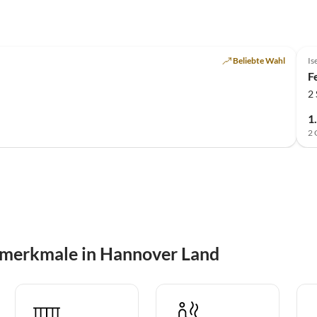
Top-Inserat
Beliebte Wahl
Is
F
2
1
2 
smerkmale in Hannover Land