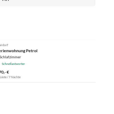
5.0
(20)
rdorf
erienwohnung Petrol
 Schlafzimmer
Schnellantworter
70,- €
Gäste / 7 Nächte