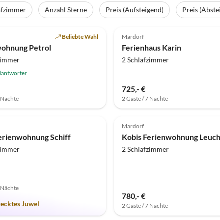
afzimmer
Anzahl Sterne
Preis (Aufsteigend)
Preis (Abste
(20)
5.0
(13)
Beliebte Wahl
Mardorf
ohnung Petrol
Ferienhaus Karin
zimmer
2 Schlafzimmer
lantworter
725,- €
7 Nächte
2 Gäste / 7 Nächte
(2)
4.3
(1)
Mardorf
erienwohnung Schiff
Kobis Ferienwohnung Leuc
zimmer
2 Schlafzimmer
7 Nächte
780,- €
tecktes Juwel
2 Gäste / 7 Nächte