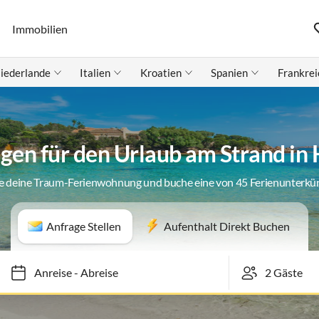
Immobilien
iederlande
Italien
Kroatien
Spanien
Frankrei
en für den Urlaub am Strand in
e deine Traum-Ferienwohnung und buche eine von 45 Ferienunterkü
Anfrage Stellen
Aufenthalt Direkt Buchen
Anreise
-
Abreise