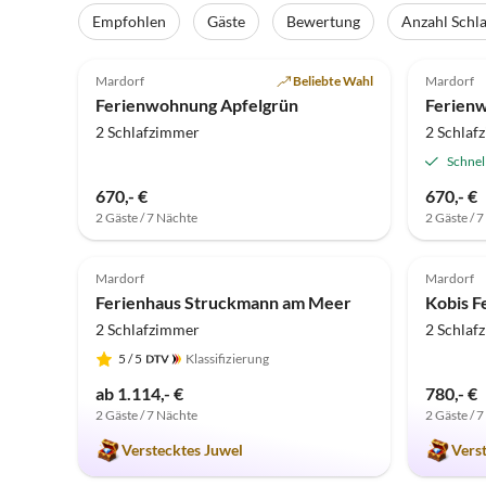
Empfohlen
Gäste
Bewertung
Anzahl Schl
5.0
(23)
Top-Inserat
5.0
Mardorf
Beliebte Wahl
Mardorf
Ferienwohnung Apfelgrün
Ferienw
2 Schlafzimmer
2 Schlaf
Schnel
670,- €
670,- €
2 Gäste / 7 Nächte
2 Gäste / 
5.0
(2)
4.9
Mardorf
Mardorf
Ferienhaus Struckmann am Meer
Kobis F
2 Schlafzimmer
2 Schlaf
5
/ 5
Klassifizierung
ab 1.114,- €
780,- €
2 Gäste / 7 Nächte
2 Gäste / 
Verstecktes Juwel
Vers