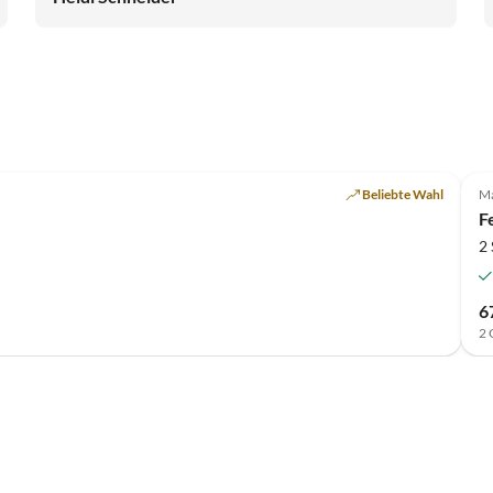
Top-Inserat
Beliebte Wahl
Ma
F
2
6
2 