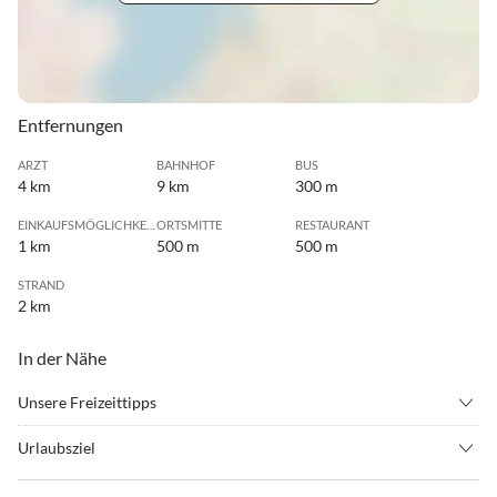
Entfernungen
ARZT
BAHNHOF
BUS
4 km
9 km
300 m
EINKAUFSMÖGLICHKEIT
ORTSMITTE
RESTAURANT
1 km
500 m
500 m
STRAND
2 km
In der Nähe
Unsere Freizeittipps
•
Fahrradverleih
•
Golf
Urlaubsziel
•
Grillen
•
Hochseilgarten
Der "Staatlich anerkannte Erholungsort Mardorf" am Nordufer des
•
Kitesurfen
•
Minigolf