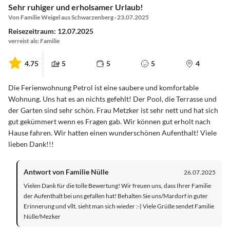
Sehr ruhiger und erholsamer Urlaub!
Von Familie Weigel aus Schwarzenberg · 23.07.2025
Reisezeitraum: 12.07.2025
verreist als: Familie
4.75
5
5
5
4
Die Ferienwohnung Petrol ist eine saubere und komfortable
Wohnung. Uns hat es an nichts gefehlt! Der Pool, die Terrasse und
der Garten sind sehr schön. Frau Metzker ist sehr nett und hat sich
gut gekümmert wenn es Fragen gab. Wir können gut erholt nach
Hause fahren. Wir hatten einen wunderschönen Aufenthalt! Viele
lieben Dank!!!
Antwort von Familie Nülle
26.07.2025
Vielen Dank für die tolle Bewertung! Wir freuen uns, dass Ihrer Familie
der Aufenthalt bei uns gefallen hat! Behalten Sie uns/Mardorf in guter
Erinnerung und vllt. sieht man sich wieder :-) Viele Grüße sendet Familie
Nülle/Mezker