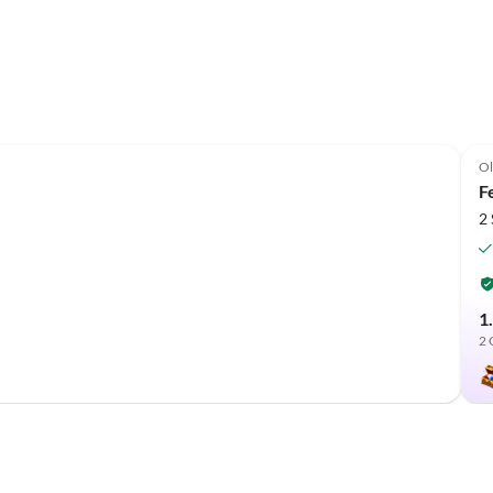
Ol
F
2
1
2 