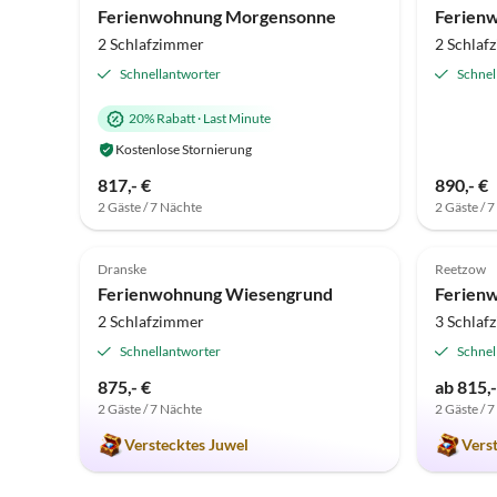
Ferienwohnung Morgensonne
Ferien
2 Schlafzimmer
2 Schlaf
Schnellantworter
Schnel
20% Rabatt
·
Last Minute
Kostenlose Stornierung
817,- €
890,- €
2 Gäste / 7 Nächte
2 Gäste / 
5.0
(5)
Top-Inserat
4.9
Dranske
Reetzow
Super-Gastgeber
Ferienwohnung Wiesengrund
Ferien
2 Schlafzimmer
3 Schlaf
Schnellantworter
Schnel
875,- €
ab 815,-
2 Gäste / 7 Nächte
2 Gäste / 
Verstecktes Juwel
Vers