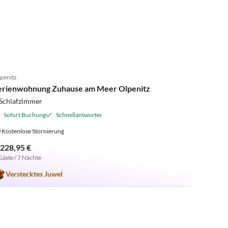
4.9
(7)
penitz
erienwohnung Zuhause am Meer Olpenitz
 Schlafzimmer
Sofort Buchung
Schnellantworter
Kostenlose Stornierung
.228,95 €
Gäste / 7 Nächte
Verstecktes Juwel