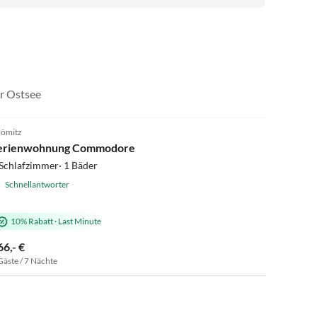
er Ostsee
5.0
(21)
ömitz
erienwohnung Commodore
Schlafzimmer· 1 Bäder
Schnellantworter
10% Rabatt
·
Last Minute
66,- €
Gäste / 7 Nächte