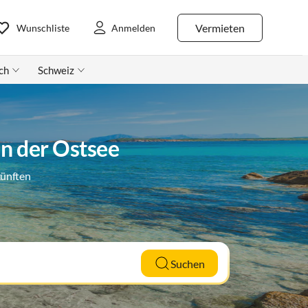
Vermieten
Wunschliste
Anmelden
ch
Schweiz
n der Ostsee
künften
Suchen