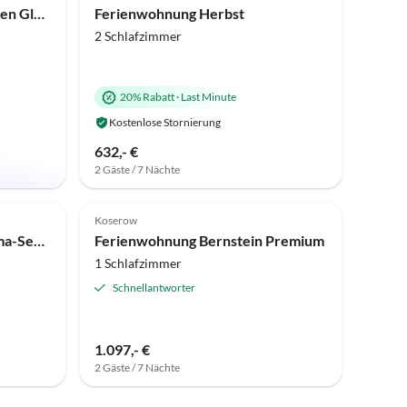
Ferienhaus Wiking Insel Rügen Glowe
Ferienwohnung Herbst
2 Schlafzimmer
20% Rabatt
·
Last Minute
Kostenlose Stornierung
632,- €
2 Gäste / 7 Nächte
Top-Inserat
4.8
(1)
Top-Inserat
Koserow
Ferienwohnung mit Panorama-Seeblick
Ferienwohnung Bernstein Premium
1 Schlafzimmer
Schnellantworter
1.097,- €
2 Gäste / 7 Nächte