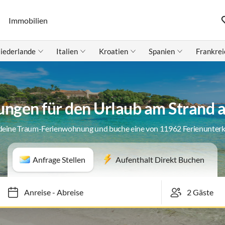
Immobilien
iederlande
Italien
Kroatien
Spanien
Frankrei
ngen für den Urlaub am Strand a
deine Traum-Ferienwohnung und buche eine von 11962 Ferienunter
Anfrage Stellen
Aufenthalt Direkt Buchen
Anreise
-
Abreise