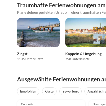
Traumhafte Ferienwohnungen am 
Plane deinen perfekten Urlaub in einer traumhaften Fer
Zingst
Kappeln & Umgebung
1106 Unterkünfte
798 Unterkünfte
Ausgewählte Ferienwohnungen am
Virtuell
Tour
Empfohlen
Gäste
Bewertung
Anzahl Schl
4.9
(19)
Top-Inserat
4.8
Zinnowitz
Nienhage