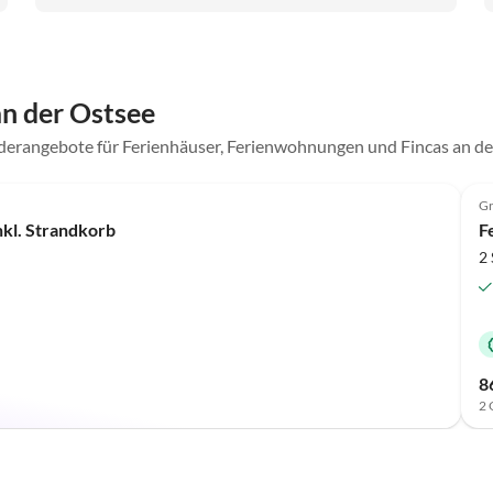
n der Ostsee
derangebote für Ferienhäuser, Ferienwohnungen und Fincas an d
Top-Inserat
Gr
kl. Strandkorb
F
2 
8
2 