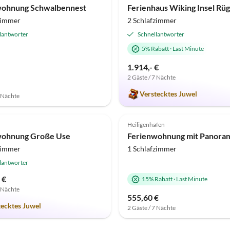
wohnung Schwalbennest
zimmer
2 Schlafzimmer
lantworter
Schnellantworter
5% Rabatt
·
Last Minute
1.914,- €
2 Gäste / 7 Nächte
Verstecktes Juwel
7 Nächte
(4)
Top-Inserat
4.8
(1)
Heiligenhafen
wohnung Große Use
zimmer
1 Schlafzimmer
lantworter
 €
15% Rabatt
·
Last Minute
7 Nächte
555,60 €
tecktes Juwel
2 Gäste / 7 Nächte