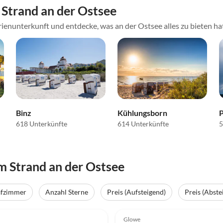
Strand an der Ostsee
ienunterkunft und entdecke, was an der Ostsee alles zu bieten ha
Binz
Kühlungsborn
618 Unterkünfte
614 Unterkünfte
5
 Strand an der Ostsee
e
afzimmer
Anzahl Sterne
Preis (Aufsteigend)
Preis (Abste
(8)
Top-Inserat
4.8
(8)
n
Glowe