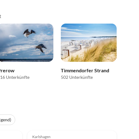
t
Prerow
Timmendorfer Strand
16 Unterkünfte
502 Unterkünfte
igend)
Top-Inserat
3.8
(6)
Top-Inserat
Karlshagen