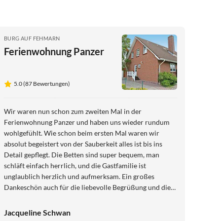
BURG AUF FEHMARN
Ferienwohnung Panzer
5.0 (87 Bewertungen)
Wir waren nun schon zum zweiten Mal in der
Ferienwohnung Panzer und haben uns wieder rundum
wohlgefühlt. Wie schon beim ersten Mal waren wir
absolut begeistert von der Sauberkeit alles ist bis ins
Detail gepflegt. Die Betten sind super bequem, man
schläft einfach herrlich, und die Gastfamilie ist
unglaublich herzlich und aufmerksam. Ein großes
Dankeschön auch für die liebevolle Begrüßung und die
Nimm 2-Bonbons auf dem Kissen, die uns zum
Schmunzeln gebracht haben. Wir freuen uns schon auf
Jacqueline Schwan
ein Wiedersehen.