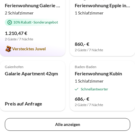
Ferienwohnung Galerie Rosenstraße
Ferienwohnung Epple in Tübingen am Neckar
2 Schlafzimmer
1 Schlafzimmer
10% Rabatt
·
Sonderangebot
1.210,47 €
2 Gäste / 7 Nächte
860,- €
Verstecktes Juwel
2 Gäste / 7 Nächte
Top-Inserat
Top-Inserat
Gaienhofen
Baden-Baden
Galarie Apartment 42qm
Ferienwohnung Kubin
1 Schlafzimmer
Schnellantworter
686,- €
Preis auf Anfrage
2 Gäste / 7 Nächte
Alle anzeigen