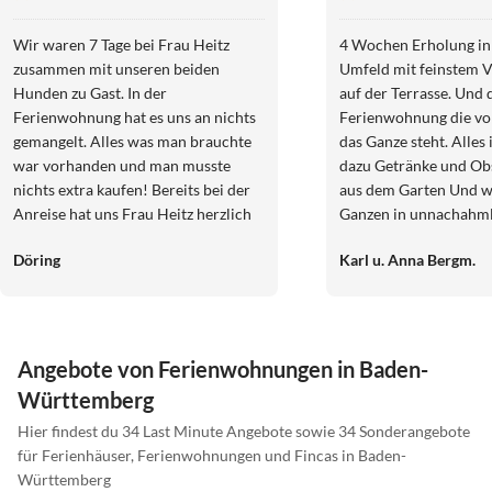
Wir waren 7 Tage bei Frau Heitz
4 Wochen Erholung in
zusammen mit unseren beiden
Umfeld mit feinstem 
Hunden zu Gast. In der
auf der Terrasse. Und d
Ferienwohnung hat es uns an nichts
Ferienwohnung die vor
gemangelt. Alles was man brauchte
das Ganze steht. Alles
war vorhanden und man musste
dazu Getränke und Ob
nichts extra kaufen! Bereits bei der
aus dem Garten Und w
Anreise hat uns Frau Heitz herzlich
Ganzen in unnachahml
empfangen und auch unsere Hunde
Familie Singer, die da
Döring
Karl u. Anna Bergm.
wurde herzlich begrüßt. Wir 4 haben
ihrer wunderschönen
uns in der Ferienwohnung sehr wohl
Ferienwohnung mit seh
gefühlt und würden jederzeit
Herzblut lebt und gen
wiederkommen. Die Terrasse ist
vermittelt. Danke für 
eingezäunt, sodass man entspannt
wunderschönen Tage di
Angebote von Ferienwohnungen in Baden-
die Sonne genießen konnte, ohne
Ihnen verbringen durf
Württemberg
Angst haben zu müssen, dass einer
Sie gesund und zuversi
der Hunde ausbüxt. Alles in allem
Hier findest du 34 Last Minute Angebote sowie 34 Sonderangebote
A.C und K. B.
kann man zusammenfassend sagen,
für Ferienhäuser, Ferienwohnungen und Fincas in Baden-
in der Woche haben wir uns wie
Württemberg