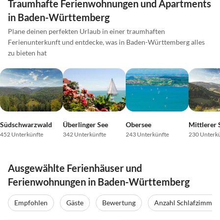
Traumhafte Ferienwohnungen und Apartments
in Baden-Württemberg
Plane deinen perfekten Urlaub in einer traumhaften
Ferienunterkunft und entdecke, was in Baden-Württemberg alles
zu bieten hat
Südschwarzwald
Überlinger See
Obersee
452 Unterkünfte
342 Unterkünfte
243 Unterkünfte
230 Unterk
Ausgewählte Ferienhäuser und
Ferienwohnungen in Baden-Württemberg
Empfohlen
Gäste
Bewertung
Anzahl Schlafzimmer
4.9
(41)
Top-Inserat
5.0
(27)
Top-Inserat