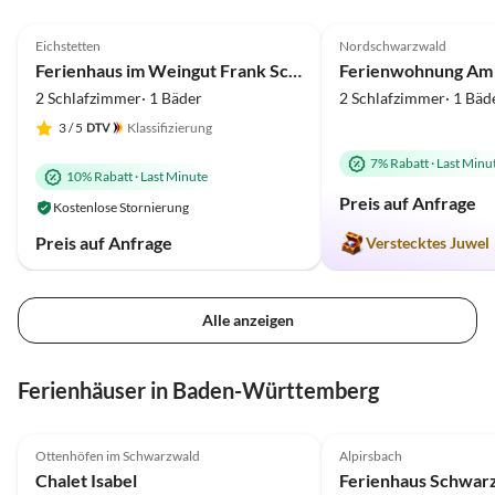
5.0
(80)
5.0
(73)
zuhause gefühlt, uns hat nichts
gefehlt und wir waren wunschlos
Eichstetten
Nordschwarzwald
glücklich.
Ferienhaus im Weingut Frank Schmidt
2 Schlafzimmer· 1 Bäder
2 Schlafzimmer· 1 Bäd
3
/ 5
Klassifizierung
7% Rabatt
·
Last Minu
10% Rabatt
·
Last Minute
Preis auf Anfrage
Kostenlose Stornierung
Preis auf Anfrage
Verstecktes Juwel
Alle anzeigen
Ferienhäuser in Baden-Württemberg
5.0
(15)
5.0
(6)
Ottenhöfen im Schwarzwald
Alpirsbach
Chalet Isabel
Ferienhaus Schwa