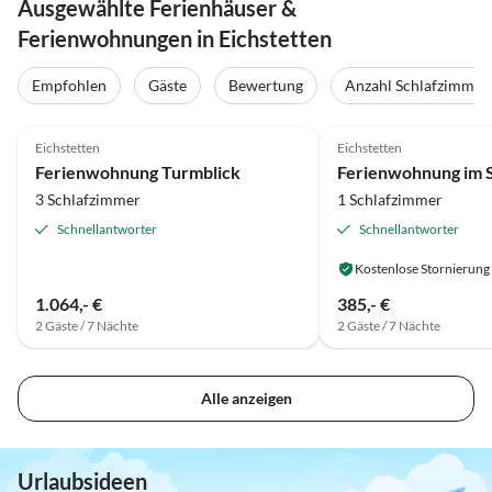
Ausgewählte Ferienhäuser &
Ferienwohnungen in Eichstetten
Empfohlen
Gäste
Bewertung
Anzahl Schlafzimmer
5.0
(7)
4.8
(4)
Eichstetten
Eichstetten
Ferienwohnung Turmblick
Ferienwohnung im 
3 Schlafzimmer
1 Schlafzimmer
Schnellantworter
Schnellantworter
Kostenlose Stornierung
1.064,- €
385,- €
2 Gäste / 7 Nächte
2 Gäste / 7 Nächte
Alle anzeigen
Urlaubsideen