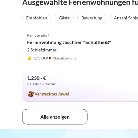
Ausgewählte Ferienwohnungen für
Empfohlen
Gäste
Bewertung
Anzahl Schl
5.0
(25)
Remptendorf
Ferienwohnung Jäschner "Schultheiß"
2 Schlafzimmer
5
/ 5
Klassifizierung
1.230,- €
2 Gäste / 7 Nächte
Verstecktes Juwel
Alle anzeigen