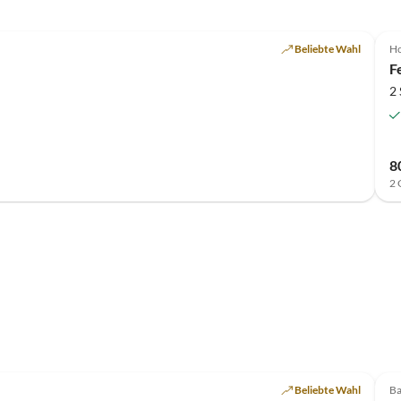
Beliebte Wahl
Ho
F
2
8
2 
Top-Inserat
Beliebte Wahl
Ba