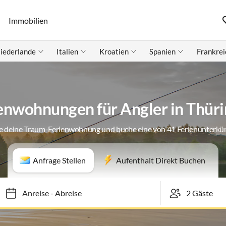
Immobilien
iederlande
Italien
Kroatien
Spanien
Frankrei
enwohnungen für Angler in Thür
e deine Traum-Ferienwohnung und buche eine von 41 Ferienunterkü
Anfrage Stellen
Aufenthalt Direkt Buchen
Anreise
-
Abreise