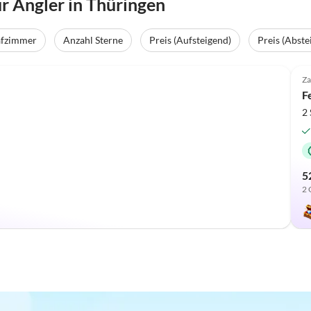
 Angler in Thüringen
afzimmer
Anzahl Sterne
Preis (Aufsteigend)
Preis (Abste
Top-Inserat
Za
F
2
5
2 