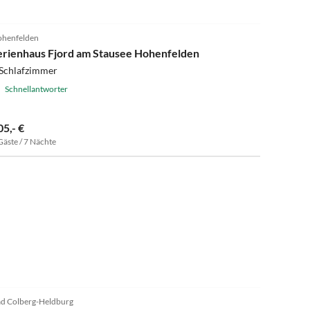
4.1
(2)
henfelden
erienhaus Fjord am Stausee Hohenfelden
 Schlafzimmer
Schnellantworter
05,- €
Gäste / 7 Nächte
5.0
(17)
d Colberg-Heldburg