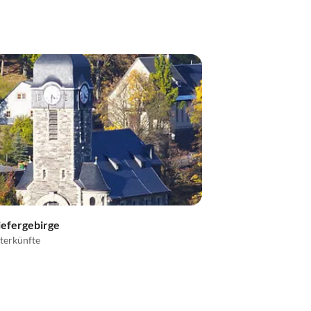
iefergebirge
terkünfte