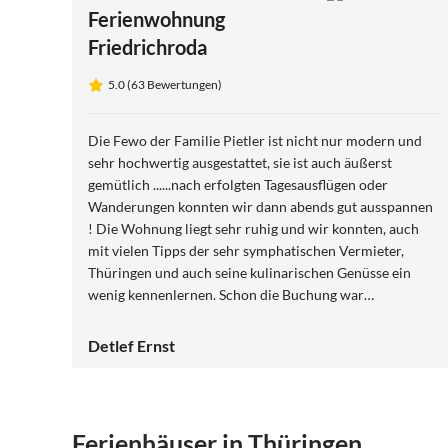
Ferienwohnung
Friedrichroda
5.0 (63 Bewertungen)
Die Fewo der Familie Pietler ist nicht nur modern und
sehr hochwertig ausgestattet, sie ist auch äußerst
gemütlich ......nach erfolgten Tagesausflügen oder
Wanderungen konnten wir dann abends gut ausspannen
! Die Wohnung liegt sehr ruhig und wir konnten, auch
mit vielen Tipps der sehr symphatischen Vermieter,
Thüringen und auch seine kulinarischen Genüsse ein
wenig kennenlernen. Schon die Buchung war
unkompliziert und wir können diese Ferienwohnung nur
Jedem ans Herz legen, der einen Thüringenbesuch plant
Detlef Ernst
......wir jedenfalls sagen DANKE für diesen schönen
Aufenthalt bei der Familie Pietler!
Ferienhäuser in Thüringen