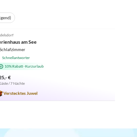
igend)
5.0
(25)
delsdorf
erienhaus am See
 Schlafzimmer
Schnellantworter
10% Rabatt
·
Kurzurlaub
25,- €
Gäste / 7 Nächte
Verstecktes Juwel