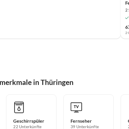
F
2
6
2 
smerkmale in Thüringen
Geschirrspüler
Fernseher
22 Unterkünfte
39 Unterkünfte