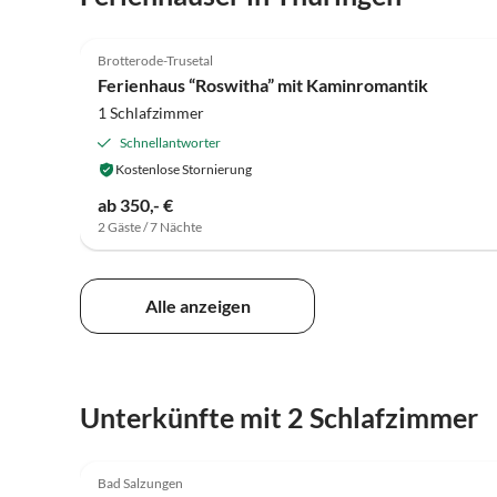
4.8
(8)
Brotterode-Trusetal
Ferienhaus “Roswitha” mit Kaminromantik
1 Schlafzimmer
Schnellantworter
Kostenlose Stornierung
ab 350,- €
2 Gäste / 7 Nächte
Alle anzeigen
Unterkünfte mit 2 Schlafzimmer
5.0
(22)
Bad Salzungen
Super-Gastgeber