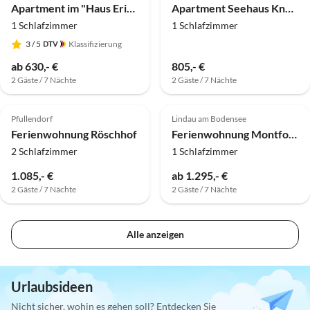
Apartment im "Haus Erika"
Apartment Seehaus Knöpfler
1 Schlafzimmer
1 Schlafzimmer
3
/ 5
Klassifizierung
ab 630,- €
805,- €
2 Gäste / 7 Nächte
2 Gäste / 7 Nächte
Pfullendorf
Lindau am Bodensee
Ferienwohnung Röschhof
Ferienwohnung Montfort-Schlössle "Seeblick-Apartment N° 9"
2 Schlafzimmer
1 Schlafzimmer
1.085,- €
ab 1.295,- €
2 Gäste / 7 Nächte
2 Gäste / 7 Nächte
Alle anzeigen
Urlaubsideen
Nicht sicher, wohin es gehen soll? Entdecken Sie