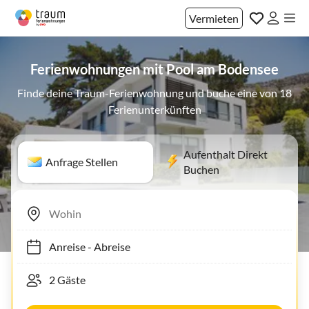
Vermieten
Ferienwohnungen mit Pool am Bodensee
Finde deine Traum-Ferienwohnung und buche eine von 18
Ferienunterkünften
Aufenthalt Direkt
Anfrage Stellen
Buchen
Anreise
-
Abreise