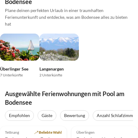
Bodensee
Plane deinen perfekten Urlaub in einer traumhaften
Ferienunterkunft und entdecke, was am Bodensee alles zu bieten
hat
Überlinger See
Langenargen
7 Unterkünfte
2 Unterkünfte
Ausgewählte Ferienwohnungen mit Pool am
Bodensee
Empfohlen
Gäste
Bewertung
Anzahl Schlafzimmer
5.0
(51)
Top-Inserat
5.0
(23)
Top-Inserat
Tettnang
Beliebte Wahl
Überlingen