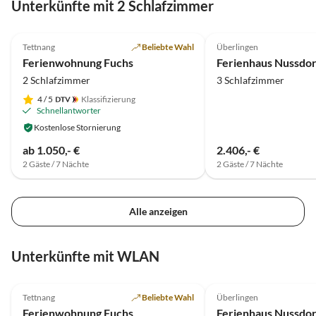
Unterkünfte mit 2 Schlafzimmer
Überlingen angebunden
5.0
(51)
Top-Inserat
5.0
(23)
Tettnang
Beliebte Wahl
Überlingen
Ferienwohnung Fuchs
Ferienhaus Nussdor
2 Schlafzimmer
3 Schlafzimmer
4
/ 5
Klassifizierung
Schnellantworter
Kostenlose Stornierung
ab 1.050,- €
2.406,- €
2 Gäste / 7 Nächte
2 Gäste / 7 Nächte
Alle anzeigen
Unterkünfte mit WLAN
5.0
(51)
Top-Inserat
5.0
(23)
Tettnang
Beliebte Wahl
Überlingen
Ferienwohnung Fuchs
Ferienhaus Nussdor