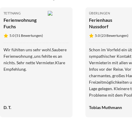
TETTNANG
ÜBERLINGEN
Ferienwohnung
Ferienhaus
Fuchs
Nussdorf
5.0 (51 Bewertungen)
5.0 (23 Bewertungen)
Wir fühlten uns sehr wohl.Saubere
Schon im Vorfeld ein ü
Ferienwohnung ,uns fehlte es an
sympathischer Kontakt
nichts. Sehr nette Vermieter.Klare
Vermieterin mit allen w
Empfehlung.
Infos vor der Reise. Vor
charmantes, großes Hau
Freizeitmöglichkeiten u
Lage gelegen. Kleinere 
Probleme mit dem Poo
sehr schnell behoben, s
D. T.
Tobias Muthmann
unseren Urlaub wirklich
Zügen genießen konnten! 
Betten sind spitze, das
ruhig gelegen und örtli