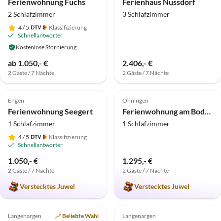
Ferienwohnung Fuchs
Ferienhaus Nussdorf
2 Schlafzimmer
3 Schlafzimmer
4
/ 5
Klassifizierung
Schnellantworter
Kostenlose Stornierung
ab 1.050,- €
2.406,- €
2 Gäste / 7 Nächte
2 Gäste / 7 Nächte
5.0
(20)
Top-Inserat
5.0
(6)
Top-Inserat
Engen
Öhningen
Ferienwohnung Seegert
Ferienwohnung am Bodensee mit privatem Pool, Sauna, Terrasse
1 Schlafzimmer
1 Schlafzimmer
4
/ 5
Klassifizierung
Schnellantworter
1.050,- €
1.295,- €
2 Gäste / 7 Nächte
2 Gäste / 7 Nächte
Verstecktes Juwel
Verstecktes Juwel
5.0
(1)
Langenargen
Beliebte Wahl
Langenargen