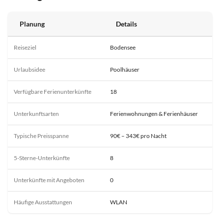
Planung
Details
Reiseziel
Bodensee
Urlaubsidee
Poolhäuser
Verfügbare Ferienunterkünfte
18
Unterkunftsarten
Ferienwohnungen & Ferienhäuser
Typische Preisspanne
90€ – 343€ pro Nacht
5-Sterne-Unterkünfte
8
Unterkünfte mit Angeboten
0
Häufige Ausstattungen
WLAN