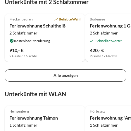
Unterkünfte mit 2 Schlafzimmer
5.0
(21)
Top-Inserat
5.0
(13)
Meckenbeuren
Beliebte Wahl
Bodensee
Ferienwohnung Schultheiß
Ferienwohnung 1 G
2 Schlafzimmer
2 Schlafzimmer
Kostenlose Stornierung
Schnellantworter
910,- €
420,- €
2 Gäste / 7 Nächte
2 Gäste / 7 Nächte
Alle anzeigen
Unterkünfte mit WLAN
5.0
(40)
5.0
(25)
Heiligenberg
Hörbranz
Ferienwohnung Talmon
Ferienwohnung "Am
1 Schlafzimmer
1 Schlafzimmer