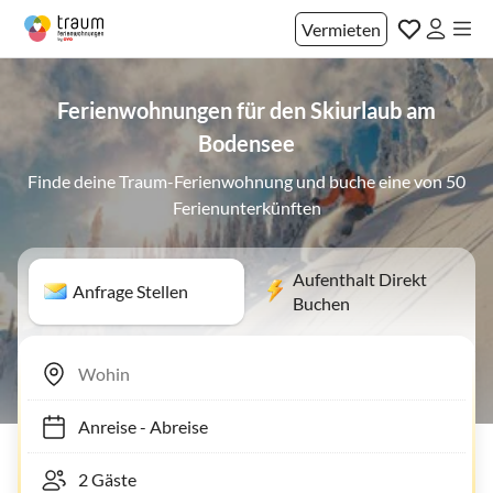
Vermieten
Ferienwohnungen für den Skiurlaub am
Bodensee
Finde deine Traum-Ferienwohnung und buche eine von 50
Ferienunterkünften
Aufenthalt Direkt
Anfrage Stellen
Buchen
Anreise
-
Abreise