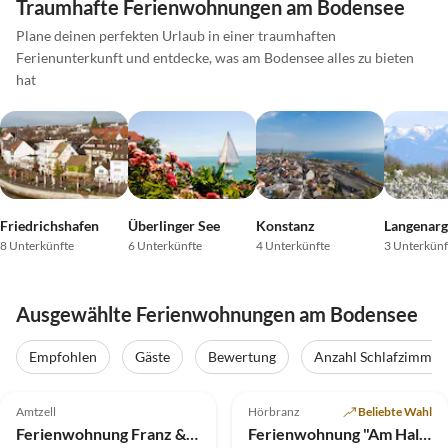
Traumhafte Ferienwohnungen am Bodensee
Plane deinen perfekten Urlaub in einer traumhaften
Ferienunterkunft und entdecke, was am Bodensee alles zu bieten
hat
Friedrichshafen
Überlinger See
Konstanz
Langenar
8 Unterkünfte
6 Unterkünfte
4 Unterkünfte
3 Unterkünf
Ausgewählte Ferienwohnungen am Bodensee
Empfohlen
Gäste
Bewertung
Anzahl Schlafzimmer
5.0
(32)
Top-Inserat
5.0
(25)
Amtzell
Hörbranz
Beliebte Wahl
Ferienwohnung Franz & Camilla Wagner
Ferienwohnung "Am Halbenstein"