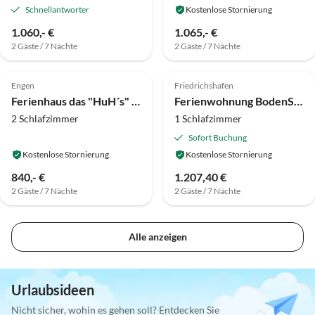
Schnellantworter
Kostenlose Stornierung
1.060,- €
1.065,- €
2 Gäste / 7 Nächte
2 Gäste / 7 Nächte
Engen
Friedrichshafen
Ferienhaus das "HuH´s" im Hegau
Ferienwohnung BodenSEE Apartment Friedrichshafen Dachterrasse
2 Schlafzimmer
1 Schlafzimmer
Sofort Buchung
Kostenlose Stornierung
Kostenlose Stornierung
840,- €
1.207,40 €
2 Gäste / 7 Nächte
2 Gäste / 7 Nächte
Alle anzeigen
Urlaubsideen
Nicht sicher, wohin es gehen soll? Entdecken Sie