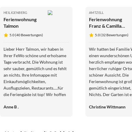
HEILIGENBERG
AMTZELL
Ferienwohnung
Ferienwohnung
Talmon
Franz & Camilla
Wagner
5.0 (40 Bewertungen)
5.0 (32 Bewertungen)
Lieber Herr Talmon, wir haben in
Wir hatten bei Familie
Ihrer FeWo schöne und erholsame
einen wunderschönen U
Tage verbracht. Die Wohnung ist
herzlich empfangen wor
sehr sauber, gemütlich und es fehlt
herrlicher ruhiger Orts
an nichts. Ihre Infomappe mit
schöner Aussicht. Die
Einkaufsmöglichkeiten,
Ferienwohnung ist gro
Ausflugszielen, Restaurants.....für
gemütlich eingerichtet, 
die Feriengäste ist top! Wir hoffen
Nichts. Der Garten ist e
auf ein Wiedersehen und werden
Blumenparadies und ein
Anne B .
Christine Wittmann
Ihre Wohnung weiterempfehlen.
Pool tat zur Abkühlung 
Viele Grüße von Anne B. und Gerd
Wir fühlten uns bei Fa
F.
sehr wohl. .