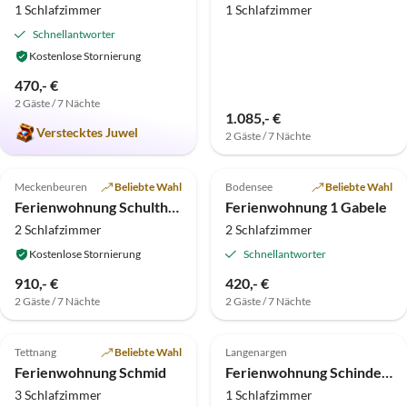
1 Schlafzimmer
1 Schlafzimmer
Schnellantworter
Kostenlose Stornierung
470,- €
2 Gäste / 7 Nächte
1.085,- €
Verstecktes Juwel
2 Gäste / 7 Nächte
5.0
(21)
Top-Inserat
5.0
(13)
Meckenbeuren
Beliebte Wahl
Bodensee
Beliebte Wahl
Ferienwohnung Schultheiß
Ferienwohnung 1 Gabele
2 Schlafzimmer
2 Schlafzimmer
Kostenlose Stornierung
Schnellantworter
910,- €
420,- €
2 Gäste / 7 Nächte
2 Gäste / 7 Nächte
5.0
(6)
5.0
(1)
Tettnang
Beliebte Wahl
Langenargen
Ferienwohnung Schmid
Ferienwohnung Schindele
3 Schlafzimmer
1 Schlafzimmer