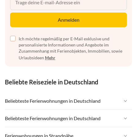
Anmelden
Ich möchte regelmäßig per E-Mail exklusive und
personalisierte Informationen und Angebote im
Zusammenhang mit Ferienobjekten, Immobilien, sowie
Urlaubsideen
Mehr
Beliebte Reiseziele in Deutschland
Beliebteste Ferienwohnungen in Deutschland
Ferienwohnungen in Deutschland
Beliebteste Ferienwohnungen in Deutschland
Ferienwohnungen in Ostsee
Ferienwohnungen in Deutschland
Ferienwohnungen in Strandnähe