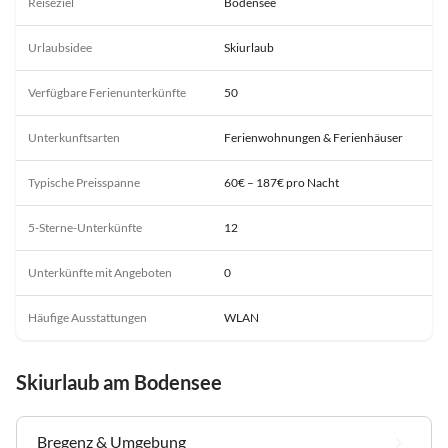
Reiseziel
Bodensee
Urlaubsidee
Skiurlaub
Verfügbare Ferienunterkünfte
50
Unterkunftsarten
Ferienwohnungen & Ferienhäuser
Typische Preisspanne
60€ – 187€ pro Nacht
5-Sterne-Unterkünfte
12
Unterkünfte mit Angeboten
0
Häufige Ausstattungen
WLAN
Skiurlaub am Bodensee
Bregenz & Umgebung