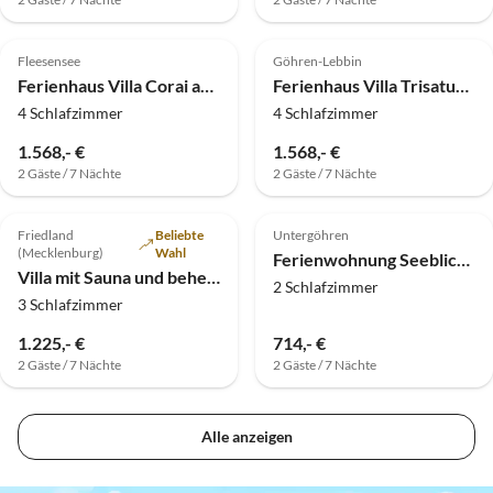
4.9
(3)
Top-Inserat
4.8
(3)
Top-Inserat
Fleesensee
Göhren-Lebbin
Ferienhaus Villa Corai am See
Ferienhaus Villa Trisatus am See
4 Schlafzimmer
4 Schlafzimmer
1.568,- €
1.568,- €
2 Gäste / 7 Nächte
2 Gäste / 7 Nächte
5.0
(2)
Top-Inserat
5.0
(1)
Friedland
Beliebte
Untergöhren
(Mecklenburg)
Wahl
Ferienwohnung Seeblick (011)
Villa mit Sauna und beheiztem Pool
2 Schlafzimmer
3 Schlafzimmer
1.225,- €
714,- €
2 Gäste / 7 Nächte
2 Gäste / 7 Nächte
Alle anzeigen