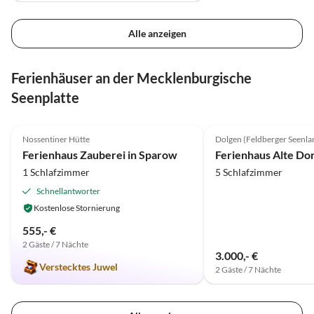
Alle anzeigen
Ferienhäuser an der Mecklenburgische
Seenplatte
4.9
(33)
4.9
(16)
Nossentiner Hütte
Dolgen (Feldberger Seenla
Ferienhaus Zauberei in Sparow
1 Schlafzimmer
5 Schlafzimmer
Schnellantworter
Kostenlose Stornierung
555,- €
2 Gäste / 7 Nächte
3.000,- €
Verstecktes Juwel
2 Gäste / 7 Nächte