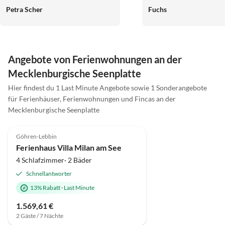
Traum: Matratzen von h
Petra Scher
Fuchs
Qualität für erholsamen 
Für Wellness-Liebhaber g
eine Sauna und einen Wh
Familienfreundlich und i
Angebote von Ferienwohnungen an der
Paare oder Familien, die
Mecklenburgische Seenplatte
Komfort, Qualität und ei
Umgebung legen. Absolu
Hier findest du 1 Last Minute Angebote sowie 1 Sonderangebote
empfehlenswert!
für Ferienhäuser, Ferienwohnungen und Fincas an der
Mecklenburgische Seenplatte
4.7
(4)
Top-Inserat
Göhren-Lebbin
Ferienhaus Villa Milan am See
4 Schlafzimmer· 2 Bäder
Schnellantworter
13% Rabatt
·
Last Minute
1.569,61 €
2 Gäste / 7 Nächte