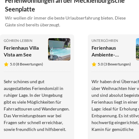
Ferienwohnungen an der Mecklenburgische
Seenplatte
Wir wollen dir immer die beste Urlaubserfahrung bieten. Diese
Gäste sind bereits überzeugt.
GÖHREN-LEBBIN
UNTERGÖHREN
Ferienhaus Villa
Ferienhaus
Vista am See
Ambiente-
Annabelle
5.0 (8 Bewertungen)
5.0 (3 Bewertungen)
Sehr schönes und gut
Wir haben drei Übernac
ausgestattetes Feriendomizil in
über Weihnachten hier 
ruhiger Lage. In der Umgebung
und sind absolut begeist
gibt es viele Möglichkeiten für
Ferienhaus liegt in einer
Fahrradtouren und Wanderungen.
Lage: ideal für Erholung
Das Vermietungsteam war bei
Entspannung. Es ist stilv
Fragen sehr schnell erreichbar,
hochwertig eingerichtet,
sowie freundlich und hilfsbereit.
Kamin für gemütliche
Winterabende. Die Bette