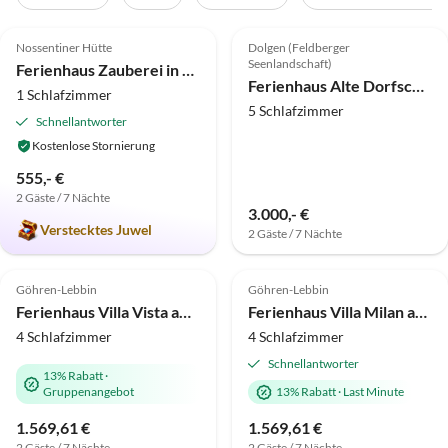
4.9
(33)
4.9
(16)
Nossentiner Hütte
Dolgen (Feldberger
Seenlandschaft)
Ferienhaus Zauberei in Sparow
Ferienhaus Alte Dorfschule Dolgen
1 Schlafzimmer
5 Schlafzimmer
Schnellantworter
Kostenlose Stornierung
555,- €
2 Gäste / 7 Nächte
3.000,- €
Verstecktes Juwel
2 Gäste / 7 Nächte
5.0
(8)
Top-Inserat
4.7
(4)
Top-Inserat
Göhren-Lebbin
Göhren-Lebbin
Ferienhaus Villa Vista am See
Ferienhaus Villa Milan am See
4 Schlafzimmer
4 Schlafzimmer
Schnellantworter
13% Rabatt
·
Gruppenangebot
13% Rabatt
·
Last Minute
1.569,61 €
1.569,61 €
2 Gäste / 7 Nächte
2 Gäste / 7 Nächte