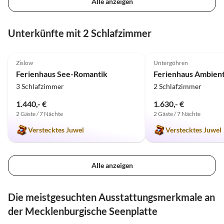
Alle anzeigen
Unterkünfte mit 2 Schlafzimmer
4.9
(11)
5.0
(3)
Zislow
Untergöhren
Ferienhaus See-Romantik
Ferienhaus Ambien
3 Schlafzimmer
2 Schlafzimmer
1.440,- €
1.630,- €
2 Gäste / 7 Nächte
2 Gäste / 7 Nächte
Verstecktes Juwel
Verstecktes Juwel
Alle anzeigen
Die meistgesuchten Ausstattungsmerkmale an
der Mecklenburgische Seenplatte