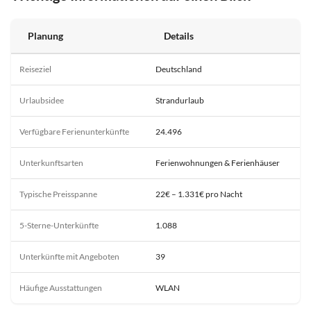
Planung
Details
Reiseziel
Deutschland
Urlaubsidee
Strandurlaub
Verfügbare Ferienunterkünfte
24.496
Unterkunftsarten
Ferienwohnungen & Ferienhäuser
Typische Preisspanne
22€ – 1.331€ pro Nacht
5-Sterne-Unterkünfte
1.088
Unterkünfte mit Angeboten
39
Häufige Ausstattungen
WLAN