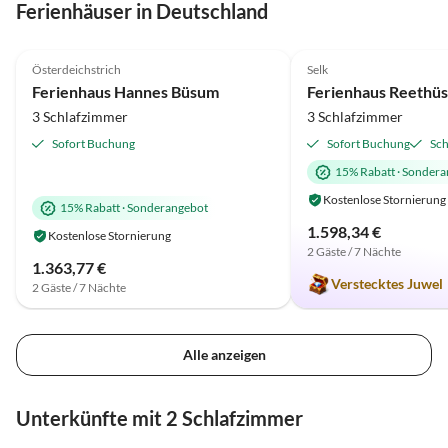
Ferienhäuser in Deutschland
4.8
(11)
4.8
(7)
Österdeichstrich
Selk
Ferienhaus Hannes Büsum
3 Schlafzimmer
3 Schlafzimmer
Sofort Buchung
Sofort Buchung
Sch
15% Rabatt
·
Sondera
Kostenlose Stornierung
15% Rabatt
·
Sonderangebot
1.598,34 €
Kostenlose Stornierung
2 Gäste / 7 Nächte
1.363,77 €
Verstecktes Juwel
2 Gäste / 7 Nächte
Alle anzeigen
Unterkünfte mit 2 Schlafzimmer
4.7
(12)