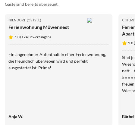
Gäste sind bereits überzeugt.
NIENDORF (OSTSEE)
CHIEM
Ferienwohnung Möwennest
Ferie
Apart
5.0 (124 Bewertungen)
5.0
Ein angenehmer Aufenthalt in einer Ferienwohnung,
Sind j
die freundlich übergeben wird und perfekt
Wiesholler
ausgestattet ist. Prima!
nett..
5⭐️⭐️⭐️
freuen
Wiesho
Anja W.
Bärbe