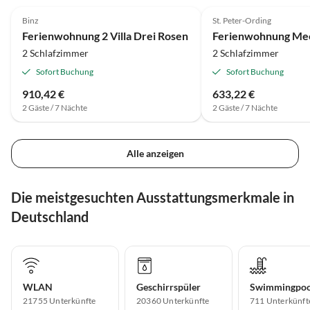
Binz
St. Peter-Ording
Ferienwohnung 2 Villa Drei Rosen
Ferienwohnung Mee
2 Schlafzimmer
2 Schlafzimmer
Sofort Buchung
Sofort Buchung
910,42 €
633,22 €
2 Gäste / 7 Nächte
2 Gäste / 7 Nächte
Alle anzeigen
Die meistgesuchten Ausstattungsmerkmale in
Deutschland
WLAN
Geschirrspüler
Swimmingpoo
21755 Unterkünfte
20360 Unterkünfte
711 Unterkünft