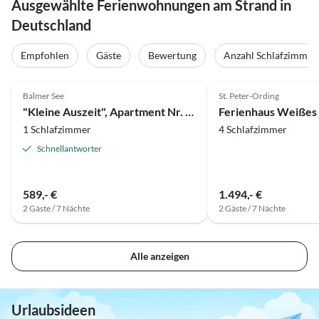
Ausgewählte Ferienwohnungen am Strand in
Deutschland
Empfohlen
Gäste
Bewertung
Anzahl Schlafzimmer
4.9
(38)
Top-Inserat
5.0
(15)
Balmer See
St. Peter-Ording
"Kleine Auszeit", Apartment Nr. 21 - Residenz Am Balmer See
1 Schlafzimmer
4 Schlafzimmer
Schnellantworter
589,- €
1.494,- €
2 Gäste / 7 Nächte
2 Gäste / 7 Nächte
Alle anzeigen
Urlaubsideen