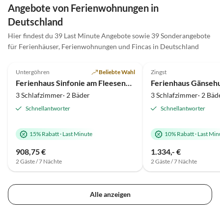
Angebote von Ferienwohnungen in
Deutschland
Hier findest du 39 Last Minute Angebote sowie 39 Sonderangebote
für Ferienhäuser, Ferienwohnungen und Fincas in Deutschland
5.0
(45)
5.0
(16)
Untergöhren
Beliebte Wahl
Zingst
Ferienhaus Sinfonie am Fleesensee
Ferienhaus Gänseh
3 Schlafzimmer· 2 Bäder
3 Schlafzimmer· 2 Bäd
Schnellantworter
Schnellantworter
15% Rabatt
·
Last Minute
10% Rabatt
·
Last Min
908,75 €
1.334,- €
2 Gäste / 7 Nächte
2 Gäste / 7 Nächte
Alle anzeigen