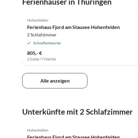
Ferienhäuser in Thüringen
4.1
(2)
Hohenfelden
Ferienhaus Fjord am Stausee Hohenfelden
2 Schlafzimmer
Schnellantworter
805,- €
2 Gäste / 7 Nächte
Alle anzeigen
Unterkünfte mit 2 Schlafzimmer
4.1
(2)
Hohenfelden
Ferienhaus Fjord am Stausee Hohenfelden