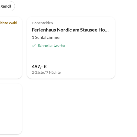
igend)
iebte Wahl
Hohenfelden
Ferienhaus Nordic am Stausee Hohenfelden
1 Schlafzimmer
Schnellantworter
497,- €
2 Gäste / 7 Nächte