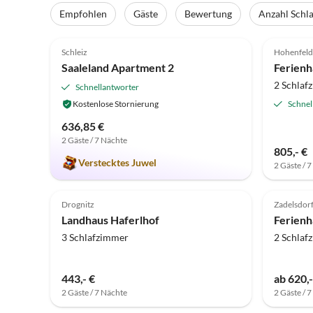
Empfohlen
Gäste
Bewertung
Anzahl Schl
5.0
(2)
4.1
Schleiz
Hohenfel
Saaleland Apartment 2
2 Schlaf
Schnellantworter
Kostenlose Stornierung
Schnel
636,85 €
2 Gäste / 7 Nächte
805,- €
Verstecktes Juwel
2 Gäste / 
Drognitz
Zadelsdor
Landhaus Haferlhof
Ferienh
3 Schlafzimmer
2 Schlaf
443,- €
ab 620,-
2 Gäste / 7 Nächte
2 Gäste / 