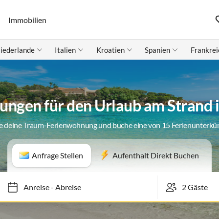
Immobilien
iederlande
Italien
Kroatien
Spanien
Frankrei
ngen für den Urlaub am Strand 
e deine Traum-Ferienwohnung und buche eine von 15 Ferienunterkü
Anfrage Stellen
Aufenthalt Direkt Buchen
Anreise
-
Abreise