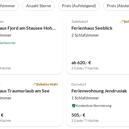
afzimmer
Anzahl Sterne
Preis (Aufsteigend)
Preis (Abste
(2)
2.8
(1)
den
Zadelsdorf
Bel
Ferienhaus Fjord am Stausee Hohenfelden
Ferienhaus Seeblick
zimmer
2 Schlafzimmer
lantworter
ab 620,- €
7 Nächte
2 Gäste / 7 Nächte
f
Beliebte Wahl
Dorndorf
aus Traumurlaub am See
Ferienwohnung Jendrusiak
zimmer
1 Schlafzimmer
Kostenlose Stornierung
 €
505,- €
7 Nächte
2 Gäste / 7 Nächte