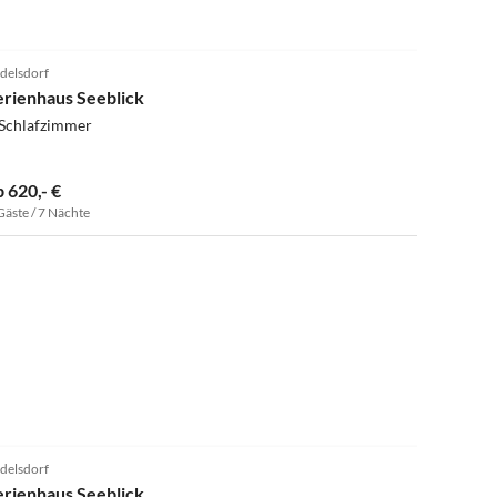
2.8
(1)
delsdorf
erienhaus Seeblick
 Schlafzimmer
b 620,- €
Gäste / 7 Nächte
2.8
(1)
delsdorf
erienhaus Seeblick