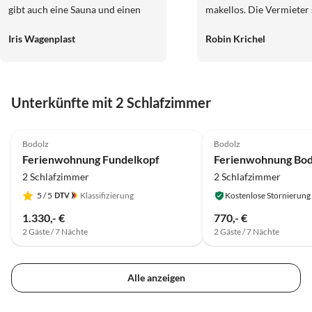
gibt auch eine Sauna und einen
makellos. Die Vermieter 
Fitnessraum im Haus, die genutzt
überaus nett und hilfreic
Iris Wagenplast
Robin Krichel
werden dürfen. Wir haben uns
halten sich aber ansonst
rundum wohlgefühlt und kommen
dezent im Hintergrund. 
gerne wieder.
können dieses Objekt nu
wärmstens empfehlen!
Unterkünfte mit 2 Schlafzimmer
5.0
(2)
5.0
(1)
Bodolz
Bodolz
Ferienwohnung Fundelkopf
Ferienwohnung Bo
2 Schlafzimmer
2 Schlafzimmer
5
/ 5
Klassifizierung
Kostenlose Stornierung
1.330,- €
770,- €
2 Gäste / 7 Nächte
2 Gäste / 7 Nächte
Alle anzeigen