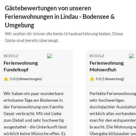
Gästebewertungen von unseren
Ferienwohnungen in Lindau - Bodensee &
Umgebung
Wir wollen dir immer die beste Urlaubserfahrung bieten. Diese
Gäste sind bereits überzeugt.
BODOLZ
BODOLZ
Ferienwohnung
Ferienwohnung
Fundelkopf
Mohnenfluh
5.0 (2 Bewertungen)
5.0 (1 Bewertung)
Wir haben ein paar wunderbare
Perfekte Ferienwohnung
erholsame Tage am Bodensee in
sehr hochwertiger,
der Ferienwohnung von Familie
durchdachter Ausstattung
Geyer verbracht. Mit viel Liebe
wirklich alles vorhanden
zum Detail und sehr hochwertig
man für den entspannte
ausgestattet - die Unterkunft lässt
braucht. Die Wohnung w
wirklich keine Wünsche offen. Es
Übergabe blitzsauber un