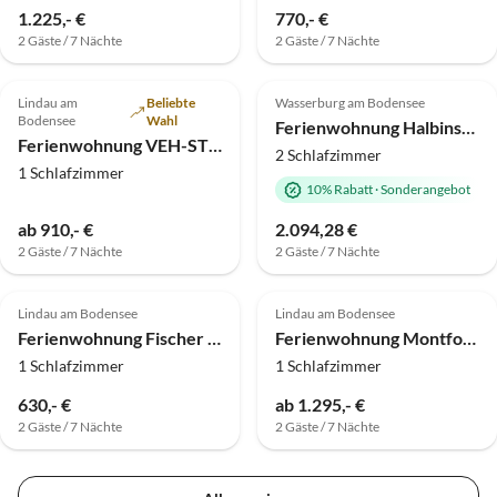
1.225,- €
770,- €
2 Gäste / 7 Nächte
2 Gäste / 7 Nächte
5.0
(1)
Top-Inserat
Lindau am
Beliebte
Wasserburg am Bodensee
Bodensee
Wahl
Ferienwohnung Halbinsel52 I Seesicht
Ferienwohnung VEH-STUDIOS - Studio 2
2 Schlafzimmer
1 Schlafzimmer
10% Rabatt
·
Sonderangebot
ab 910,- €
2.094,28 €
2 Gäste / 7 Nächte
2 Gäste / 7 Nächte
Lindau am Bodensee
Lindau am Bodensee
Ferienwohnung Fischer - Lindau (Insel)
Ferienwohnung Montfort-Schlössle "Seeblick-Apartment N° 9"
1 Schlafzimmer
1 Schlafzimmer
630,- €
ab 1.295,- €
2 Gäste / 7 Nächte
2 Gäste / 7 Nächte