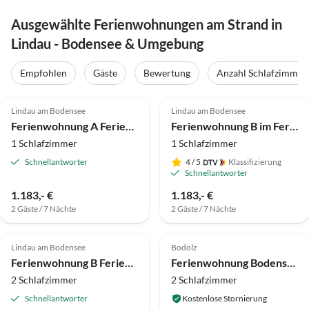
Ausgewählte Ferienwohnungen am Strand in
Lindau - Bodensee & Umgebung
Empfohlen
Gäste
Bewertung
Anzahl Schlafzimmer
4.8
(20)
Top-Inserat
4.7
(13)
Top-Inserat
Lindau am Bodensee
Lindau am Bodensee
Ferienwohnung A Feriendomicil Dinkelbach mit mehr Blick
Ferienwohnung B im Ferienhaus TraumBlick
1 Schlafzimmer
1 Schlafzimmer
Schnellantworter
4
/ 5
Klassifizierung
Schnellantworter
1.183,- €
1.183,- €
2 Gäste / 7 Nächte
2 Gäste / 7 Nächte
4.7
(11)
Top-Inserat
5.0
(1)
Top-Inserat
Lindau am Bodensee
Bodolz
Ferienwohnung B Feriendomicil Dinkelbach mit mehr..
Ferienwohnung Bodensee
2 Schlafzimmer
2 Schlafzimmer
Schnellantworter
Kostenlose Stornierung