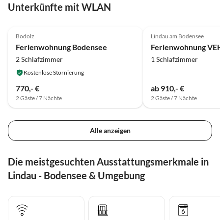
Unterkünfte mit WLAN
5.0
(1)
Top-Inserat
5.0
(1)
Bodolz
Lindau am Bodensee
Ferienwohnung Bodensee
2 Schlafzimmer
1 Schlafzimmer
Kostenlose Stornierung
770,- €
ab 910,- €
2 Gäste / 7 Nächte
2 Gäste / 7 Nächte
Alle anzeigen
Die meistgesuchten Ausstattungsmerkmale in
Lindau - Bodensee & Umgebung