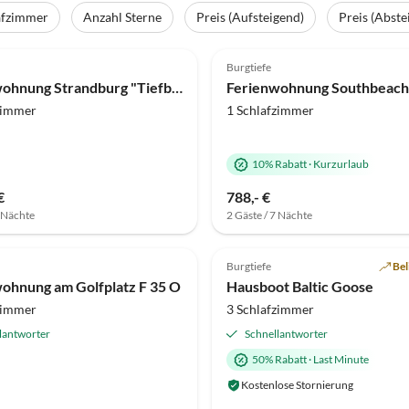
afzimmer
Anzahl Sterne
Preis (Aufsteigend)
Preis (Abste
(27)
Top-Inserat
4.9
(24)
Burgtiefe
Ferienwohnung Strandburg "Tiefblau" 01.b
Ferienwohnung Southbeach
zimmer
1 Schlafzimmer
10% Rabatt
·
Kurzurlaub
€
788,- €
7 Nächte
2 Gäste / 7 Nächte
Virtuelle
Tour
Top-Inserat
Burgtiefe
Bel
ohnung am Golfplatz F 35 O
Hausboot Baltic Goose
zimmer
3 Schlafzimmer
lantworter
Schnellantworter
50% Rabatt
·
Last Minute
Kostenlose Stornierung