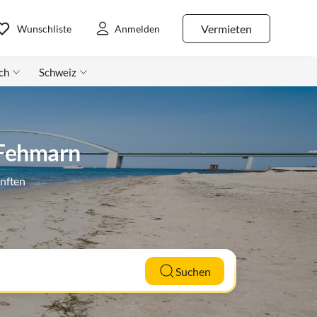
Vermieten
Wunschliste
Anmelden
ch
Schweiz
 Fehmarn
ünften
Suchen