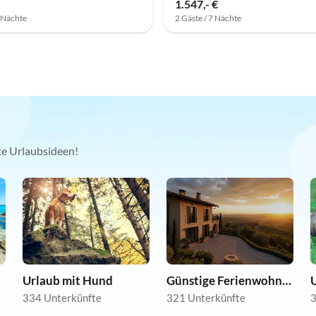
1.547,- €
7 Nächte
2 Gäste / 7 Nächte
kte Urlaubsideen!
Urlaub mit Hund
Günstige Ferienwohnungen
U
334 Unterkünfte
321 Unterkünfte
3