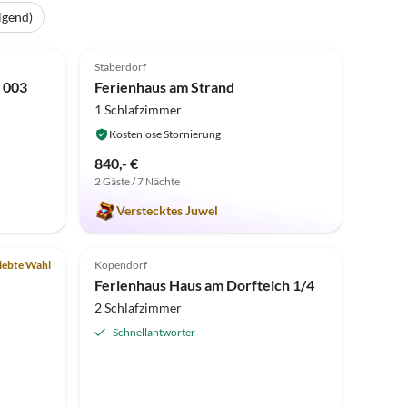
igend)
Top-Inserat
5.0
(4)
Top-Inserat
Staberdorf
 003
Ferienhaus am Strand
1 Schlafzimmer
Kostenlose Stornierung
840,- €
2 Gäste / 7 Nächte
Verstecktes Juwel
Top-Inserat
Top-Inserat
iebte Wahl
Kopendorf
Familienparadies
Ferienhaus Haus am Dorfteich 1/4
2 Schlafzimmer
Schnellantworter