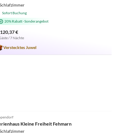
 Schlafzimmer
Sofort Buchung
20% Rabatt
·
Sonderangebot
.120,37 €
Gäste / 7 Nächte
Verstecktes Juwel
4.8
(14)
pendorf
erienhaus Kleine Freiheit Fehmarn
 Schlafzimmer