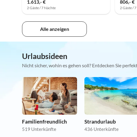
1.613,- €
806,- €
2 Gäste / 7 Nächte
2 Gäste / 
Alle anzeigen
Urlaubsideen
Nicht sicher, wohin es gehen soll? Entdecken Sie perfe
Familienfreundlich
Strandurlaub
519 Unterkünfte
436 Unterkünfte