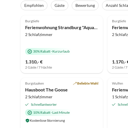
Empfohlen
Gäste
Bewertung
Anzahl Schl
4.9
(29)
Top-Inserat
4.6
Burgtiefe
Burgtiefe
Ferienwohnung Strandburg "Aquamarin" 01.a
2 Schlafzimmer
2 Schlaf
30% Rabatt
·
Kurzurlaub
Virtuelle
1.310,- €
1.170,- 
Tour
2 Gäste / 7 Nächte
2 Gäste / 
4.5
(3)
Top-Inserat
Burgstaaken
Beliebte Wahl
Wulfen
Hausboot The Goose
Ferienw
2 Schlafzimmer
1 Schlaf
Schnellantworter
Schnel
10% Rabatt
·
Last Minute
Kostenlose Stornierung