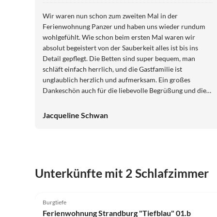
Wir waren nun schon zum zweiten Mal in der
Ferienwohnung Panzer und haben uns wieder rundum
wohlgefühlt. Wie schon beim ersten Mal waren wir
absolut begeistert von der Sauberkeit alles ist bis ins
Detail gepflegt. Die Betten sind super bequem, man
schläft einfach herrlich, und die Gastfamilie ist
unglaublich herzlich und aufmerksam. Ein großes
Dankeschön auch für die liebevolle Begrüßung und die
Nimm 2-Bonbons auf dem Kissen, die uns zum
Schmunzeln gebracht haben. Wir freuen uns schon auf
Jacqueline Schwan
ein Wiedersehen.
Unterkünfte mit 2 Schlafzimmer
4.6
(27)
Burgtiefe
Ferienwohnung Strandburg "Tiefblau" 01.b