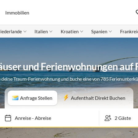
Immobilien
iederlande
Italien
Kroatien
Spanien
Frankrei
äuser und Ferienwohnungen auf
 deine Traum-Ferienwohnung und buche eine von 785 Ferienunterk
Anfrage Stellen
Aufenthalt Direkt Buchen
Anreise
-
Abreise