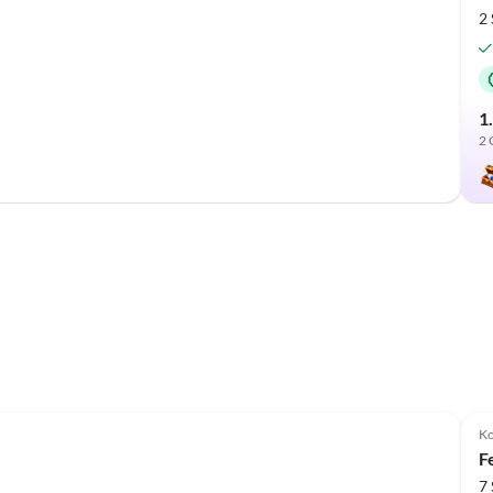
2
1
2 
Ko
F
7