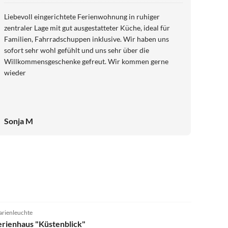
Liebevoll eingerichtete Ferienwohnung in ruhiger
zentraler Lage mit gut ausgestatteter Küche, ideal für
Familien, Fahrradschuppen inklusive. Wir haben uns
sofort sehr wohl gefühlt und uns sehr über die
Willkommensgeschenke gefreut. Wir kommen gerne
wieder
Sonja M
4.9
(10)
rienleuchte
erienhaus "Küstenblick"