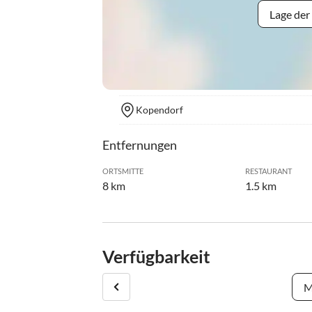
Lage der
Kopendorf
Entfernungen
ORTSMITTE
RESTAURANT
8 km
1.5 km
Verfügbarkeit
M