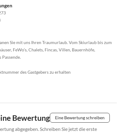
nungen
273
3
anen Sie mit uns Ihren Traumurlaub. Vom Skiurlaub bis zum
äuser, FeWo’s, Chalets, Fincas, Villen, Bauernhöfe,
s Passende.
taktnummer des Gastgebers zu erhalten
eine Bewertung
Eine Bewertung schreiben
rtung abgegeben. Schreiben Sie jetzt die erste