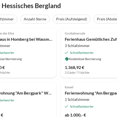
 Hessisches Bergland
afzimmer
Anzahl Sterne
Preis (Aufsteigend)
Preis (Abste
(25)
4.0
(5)
n der Efze
Großalmerode
Ferienhaus in Homberg bei Wassmuthshausen
zimmer
3 Schlafzimmer
lantworter
Schnellantworter
ose Stornierung
Kostenlose Stornierung
0 €
1.368,92 €
7 Nächte
2 Gäste / 7 Nächte
(2)
Top-Inserat
5.0
(1)
Kassel
Ferienwohnung "Am Bergpark" Wohnung Löwenburg
1 Schlafzimmer
lantworter
Schnellantworter
 €
ab 1.000,- €