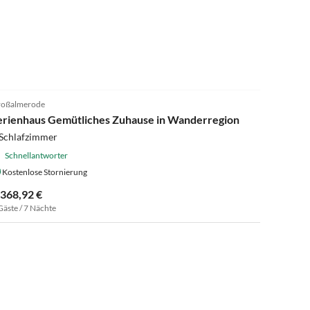
4.0
(5)
oßalmerode
erienhaus Gemütliches Zuhause in Wanderregion
 Schlafzimmer
Schnellantworter
Kostenlose Stornierung
.368,92 €
Gäste / 7 Nächte