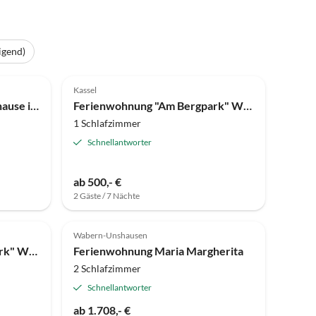
igend)
5.0
(3)
Top-Inserat
Kassel
Ferienhaus Gemütliches Zuhause in Wanderregion
Ferienwohnung "Am Bergpark" Wohnung Herkules
1 Schlafzimmer
Schnellantworter
ab 500,- €
2 Gäste / 7 Nächte
Top-Inserat
Top-Inserat
Wabern-Unshausen
Ferienwohnung "Am Bergpark" Wohnung Kaskade
Ferienwohnung Maria Margherita
2 Schlafzimmer
Schnellantworter
ab 1.708,- €