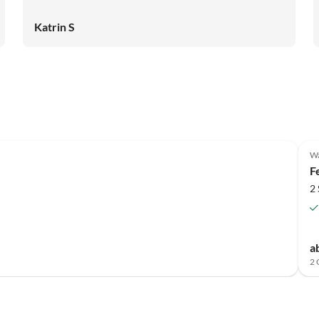
Katrin S
Wa
F
2
a
2 