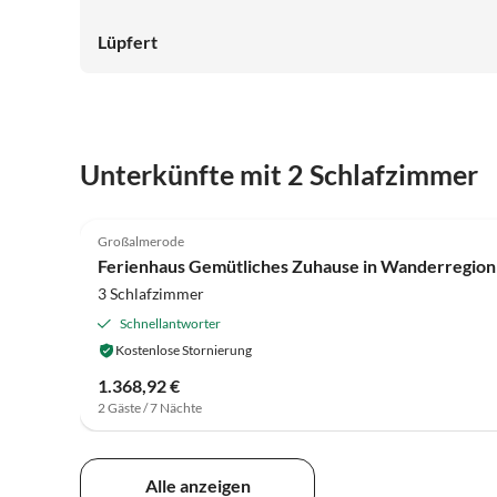
Rand zum Wald gelegen. Super ruhig, mit viel Platz zum
Spielen und quasi kein Verkehr. Die Übergabe verlief
Lüpfert
absolut reibungslos und alle waren total nett! Wir
würden auf jeden Fall wieder kommen!!! Vielen Dank
für den wunderbaren Urlaub!
Unterkünfte mit 2 Schlafzimmer
4.0
(5)
Großalmerode
Ferienhaus Gemütliches Zuhause in Wanderregion
3 Schlafzimmer
Schnellantworter
Kostenlose Stornierung
1.368,92 €
2 Gäste / 7 Nächte
Alle anzeigen