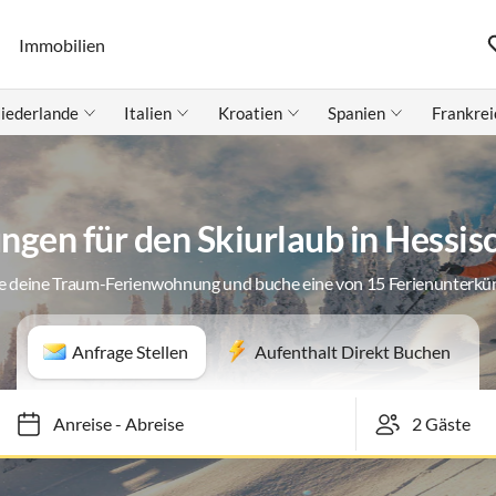
Immobilien
iederlande
Italien
Kroatien
Spanien
Frankrei
gen für den Skiurlaub in Hessis
e deine Traum-Ferienwohnung und buche eine von 15 Ferienunterkü
Anfrage Stellen
Aufenthalt Direkt Buchen
Anreise
-
Abreise