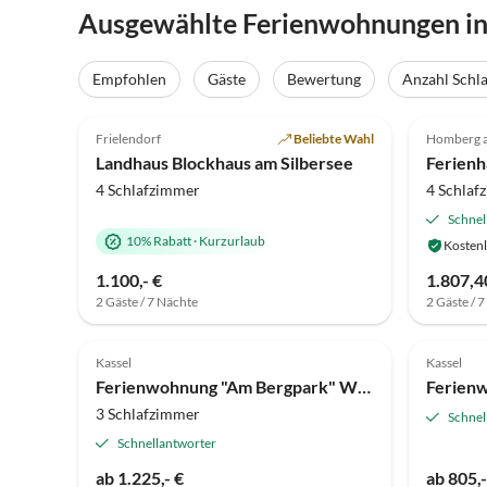
Ausgewählte Ferienwohnungen in
Empfohlen
Gäste
Bewertung
Anzahl Schl
4.8
(29)
Top-Inserat
4.4
Frielendorf
Beliebte Wahl
Homberg a
Landhaus Blockhaus am Silbersee
4 Schlafzimmer
4 Schlaf
Schnel
10% Rabatt
·
Kurzurlaub
Kostenl
1.100,- €
1.807,4
2 Gäste / 7 Nächte
2 Gäste / 
4.9
(2)
Top-Inserat
4.9
Kassel
Kassel
Ferienwohnung "Am Bergpark" Wohnung Waldblick
3 Schlafzimmer
Schnel
Schnellantworter
ab 1.225,- €
ab 805,-