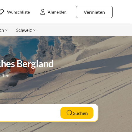
Vermieten
Wunschliste
Anmelden
ch
Schweiz
ches Bergland
nften
Suchen