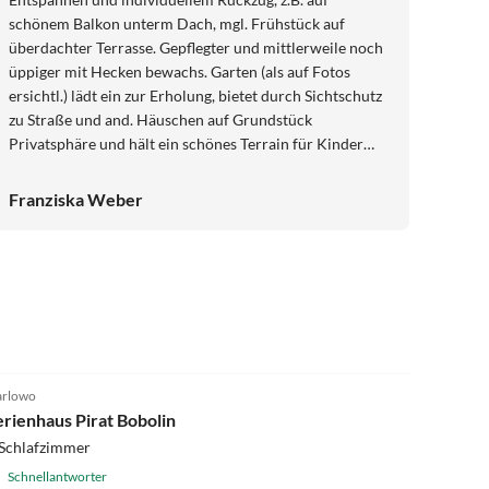
schönem Balkon unterm Dach, mgl. Frühstück auf
überdachter Terrasse. Gepflegter und mittlerweile noch
üppiger mit Hecken bewachs. Garten (als auf Fotos
ersichtl.) lädt ein zur Erholung, bietet durch Sichtschutz
zu Straße und and. Häuschen auf Grundstück
Privatsphäre und hält ein schönes Terrain für Kinder
bereit. Wir waren begeistert von der Nähe zu
Küstenwald u.Strand, der per Rad in wenigen Min., zu
Franziska Weber
Fuß in ca. 8 Min. erreichbar ist. Vom Balkon hört man
nachts das Meeresrauschen! Mielenko ist ein gemütli.
Badeort, nicht überlaufen. Kleinere
Lebensmittelgeschäfte, Pizzeria, Fischräuch. etc. sind zu
Fuß erreichbar. Haus ist gut mit Jalousien u. Rollos
ausgestattet. Sehr netter Vermieter, der gut Deutsch
spricht.
4.9
(13)
rlowo
erienhaus Pirat Bobolin
 Schlafzimmer
Schnellantworter