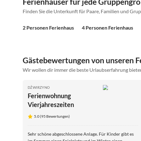
Ferienhäuser für jede Gruppengr
Finden Sie die Unterkunft für Paare, Familien und Gru
2 Personen Ferienhaus
4 Personen Ferienhaus
Gästebewertungen von unseren F
Wir wollen dir immer die beste Urlaubserfahrung bieten
DŹWIRZYNO
Ferienwohnung
Vierjahreszeiten
5.0 (95 Bewertungen)
Sehr schöne abgeschlossene Anlage. Für Kinder gibt es
im Sommer einen Spielplatz und im Winter einen