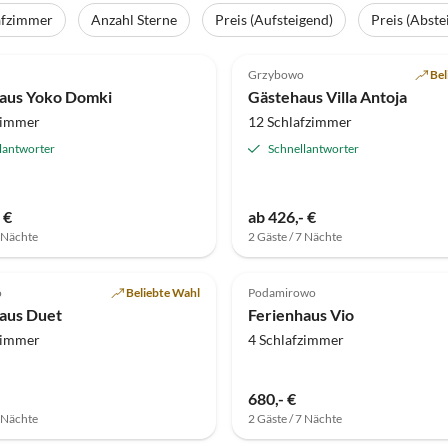
afzimmer
Anzahl Sterne
Preis (Aufsteigend)
Preis (Abste
(39)
Top-Inserat
5.0
(25)
Grzybowo
Bel
aus Yoko Domki
Gästehaus Villa Antoja
zimmer
12 Schlafzimmer
lantworter
Schnellantworter
e
 €
ab 426,- €
7 Nächte
2 Gäste / 7 Nächte
(5)
Top-Inserat
4.8
(4)
o
Beliebte Wahl
Podamirowo
aus Duet
Ferienhaus Vio
zimmer
4 Schlafzimmer
680,- €
7 Nächte
2 Gäste / 7 Nächte