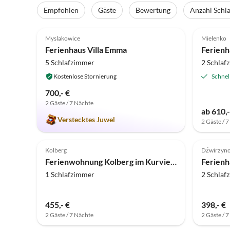
Empfohlen
Gäste
Bewertung
Anzahl Schl
5.0
(46)
Top-Inserat
5.0
Myslakowice
Mielenko
Ferienhaus Villa Emma
Ferienh
5 Schlafzimmer
2 Schlaf
Kostenlose Stornierung
Schnel
700,- €
2 Gäste / 7 Nächte
Virtuell
ab 610,-
Tour
Verstecktes Juwel
2 Gäste / 
4.9
(9)
Top-Inserat
5.0
Kolberg
Dźwirzyn
Ferienwohnung Kolberg im Kurviertel
Ferienh
1 Schlafzimmer
2 Schlaf
455,- €
398,- €
2 Gäste / 7 Nächte
2 Gäste / 