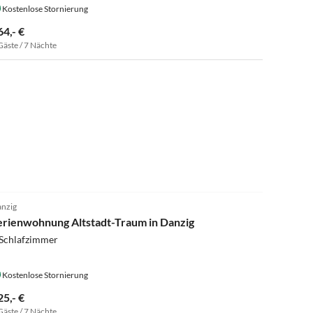
Kostenlose Stornierung
64,- €
Gäste / 7 Nächte
nzig
erienwohnung Altstadt-Traum in Danzig
 Schlafzimmer
Kostenlose Stornierung
25,- €
Gäste / 7 Nächte