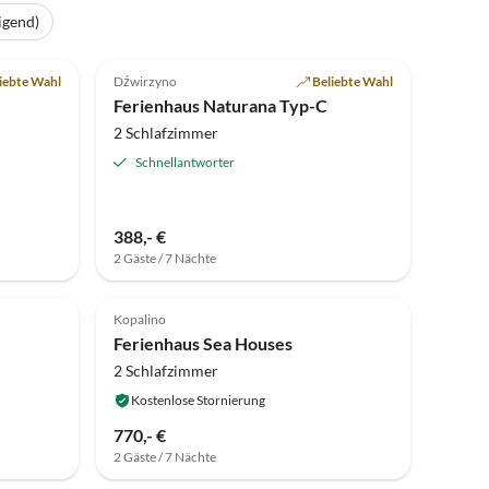
igend)
Top-Inserat
5.0
(21)
Top-Inserat
iebte Wahl
Dźwirzyno
Beliebte Wahl
Ferienhaus Naturana Typ-C
2 Schlafzimmer
Schnellantworter
388,- €
2 Gäste / 7 Nächte
Top-Inserat
Top-Inserat
Kopalino
Ferienhaus Sea Houses
2 Schlafzimmer
Kostenlose Stornierung
770,- €
2 Gäste / 7 Nächte