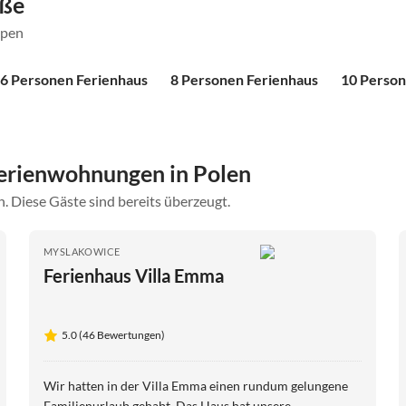
öße
ppen
6 Personen Ferienhaus
8 Personen Ferienhaus
10 Person
erienwohnungen in Polen
. Diese Gäste sind bereits überzeugt.
MYSLAKOWICE
Ferienhaus Villa Emma
5.0 (46 Bewertungen)
Wir hatten in der Villa Emma einen rundum gelungene
Familienurlaub gehabt. Das Haus hat unsere