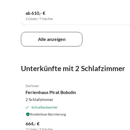
ab 610,- €
2 Gäste / 7 Nächte
Alle anzeigen
Unterkünfte mit 2 Schlafzimmer
4.9
(13)
Darlowo
Ferienhaus Pirat Bobolin
2 Schlafzimmer
Schnellantworter
Kostenlose Stornierung
664,- €
2 Gäste / 7 Nächte