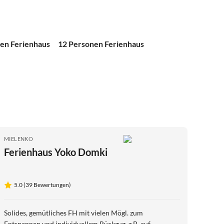
en Ferienhaus
12 Personen Ferienhaus
MIELENKO
Ferienhaus Yoko Domki
5.0 (39 Bewertungen)
Solides, gemütliches FH mit vielen Mögl. zum
Entspannen und individuellem Rückzug, z.B. auf