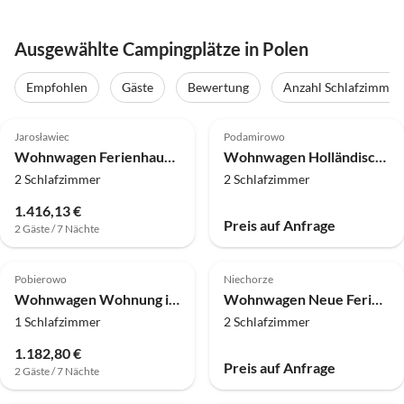
Ausgewählte Campingplätze in Polen
Empfohlen
Gäste
Bewertung
Anzahl Schlafzimmer
4.0
(17)
Jarosławiec
Podamirowo
Wohnwagen Ferienhaus mit 2 Schlafzimmern in Jaroslawiec
Wohnwagen Holländisches Haus am Jamno-See und Strand
2 Schlafzimmer
2 Schlafzimmer
1.416,13 €
Preis auf Anfrage
2 Gäste / 7 Nächte
Pobierowo
Niechorze
Wohnwagen Wohnung in Pobierowo mit Strand & SPA
Wohnwagen Neue Ferienhäuser für 7 Personen, Niechorze
1 Schlafzimmer
2 Schlafzimmer
1.182,80 €
Preis auf Anfrage
2 Gäste / 7 Nächte