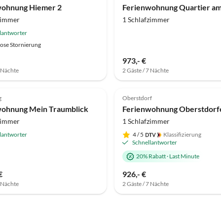
wohnung Hiemer 2
Ferienwohnung Quartier am
zimmer
1 Schlafzimmer
lantworter
ose Stornierung
973,- €
7 Nächte
2 Gäste / 7 Nächte
(2)
Top-Inserat
4.5
(1)
g
Oberstdorf
wohnung Mein Traumblick
zimmer
1 Schlafzimmer
lantworter
4
/ 5
Klassifizierung
Schnellantworter
20% Rabatt
·
Last Minute
€
926,- €
7 Nächte
2 Gäste / 7 Nächte