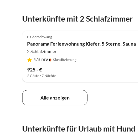
Unterkünfte mit 2 Schlafzimmer
5.0
(7)
Balderschwang
Panorama Ferienwohnung Kiefer, 5 Sterne, Sauna
2 Schlafzimmer
5
/ 5
Klassifizierung
925,- €
2 Gäste / 7 Nächte
Alle anzeigen
Unterkünfte für Urlaub mit Hund
4.9
(24)