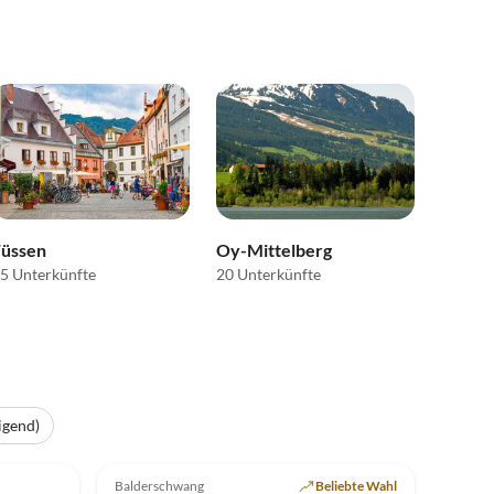
Füssen
Oy-Mittelberg
5 Unterkünfte
20 Unterkünfte
igend)
Top-Inserat
5.0
(7)
Top-Inserat
Balderschwang
Beliebte Wahl