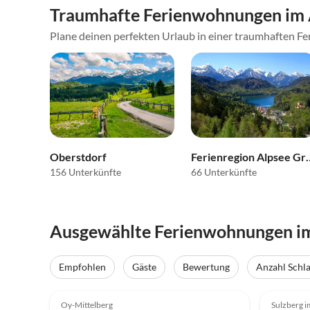
Traumhafte Ferienwohnungen im 
Plane deinen perfekten Urlaub in einer traumhaften Fer
Ferienregion 
Oberstdorf
66 Unterkünfte
156 Unterkünfte
Ausgewählte Ferienwohnungen im
Empfohlen
Gäste
Bewertung
Anzahl Schl
5.0
(28)
Top-Inserat
4.9
Oy-Mittelberg
Sulzberg i