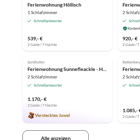
Ferienwohnung Höllisch
Ferien
1 Schlafzimmer
2 Schlaf
Schnellantworter
Schnel
Kostenl
539,- €
920,- €
2 Gäste / 7 Nächte
2 Gäste / 
5.0
(4)
Top-Inserat
5.0
Sonthofen
Rettenber
Ferienwohnung Sunnefleackle - Haus Lingenhöl
Ferien
2 Schlafzimmer
2 Schlaf
Schnellantworter
Schnel
1.170,- €
2 Gäste / 7 Nächte
1.085,- 
Verstecktes Juwel
2 Gäste / 
Alle anzeigen