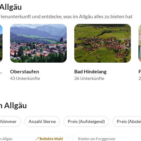
Allgäu
ienunterkunft und entdecke, was im Allgäu alles zu bieten hat
Alpsee Grünten
Oberstaufen
Bad Hindelang
43 Unterkünfte
36 Unterkünfte
2
 Allgäu
afzimmer
Anzahl Sterne
Preis (Aufsteigend)
Preis (Abste
(24)
Top-Inserat
4.9
(10)
m Allgäu
Beliebte Wahl
Rieden am Forggensee