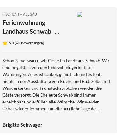
FISCHEN IM ALLGÄU
Ferienwohnung
Landhaus Schwab -
Ferienwohnung
5.0 (62 Bewertungen)
Sonnenkopf
Schon 3-mal waren wir Gäste im Landhaus Schwab. Wir
sind begeistert von den liebevoll eingerichteten
Wohnungen. Alles ist sauber, gemütlich und es fehlt
nichts in der Ausstattung von Küche und Bad. Selbst mit
Wanderkarten und Frühstücksbrötchen werden die
Gäste versorgt. Die Eheleute Schwab sind immer
erreichbar und erfüllen alle Wünsche. Wir werden
sicher wieder kommen, um die herrliche Lage des
Hauses und die Gastfreundschaft zu genießen. Brigitte
Schwager
Brigitte Schwager