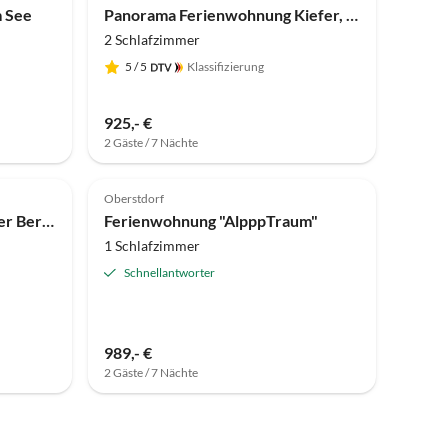
 See
Panorama Ferienwohnung Kiefer, 5 Sterne, Sauna
2 Schlafzimmer
5
/ 5
Klassifizierung
925,- €
2 Gäste / 7 Nächte
Top-Inserat
4.3
(1)
Top-Inserat
Oberstdorf
Ferienwohnung Oberstdorfer Bergwelt 244
Ferienwohnung "AlpppTraum"
1 Schlafzimmer
Schnellantworter
989,- €
2 Gäste / 7 Nächte