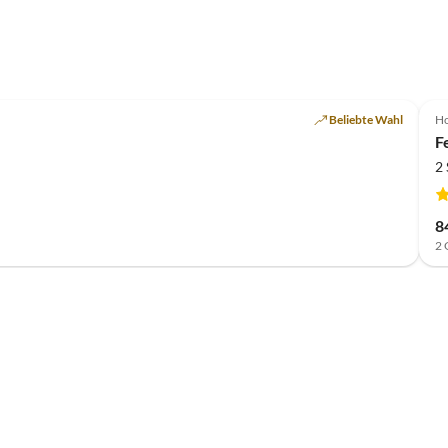
Top-Inserat
Beliebte Wahl
Ho
F
2
8
2 
Top-Inserat