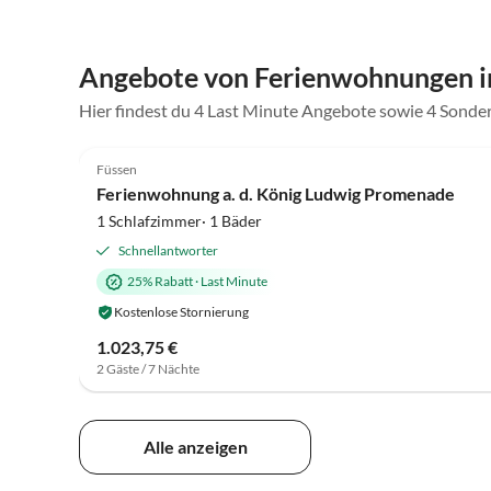
Angebote von Ferienwohnungen i
Hier findest du 4 Last Minute Angebote sowie 4 Sonde
5.0
(37)
Füssen
Ferienwohnung a. d. König Ludwig Promenade
1 Schlafzimmer· 1 Bäder
Schnellantworter
25% Rabatt
·
Last Minute
Kostenlose Stornierung
1.023,75 €
2 Gäste / 7 Nächte
Alle anzeigen