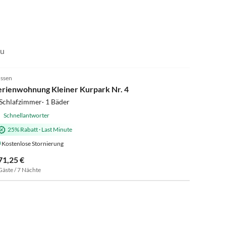
äu
5.0
(14)
ssen
erienwohnung Kleiner Kurpark Nr. 4
Schlafzimmer· 1 Bäder
Schnellantworter
25% Rabatt
·
Last Minute
Kostenlose Stornierung
71,25 €
Gäste / 7 Nächte