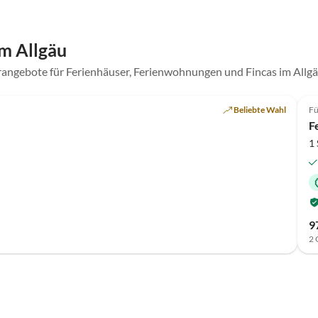
m Allgäu
rangebote für Ferienhäuser, Ferienwohnungen und Fincas im Allg
Beliebte Wahl
Fü
F
1 
9
2 