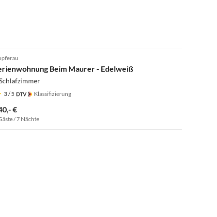
4.8
(7)
pferau
erienwohnung Beim Maurer - Edelweiß
 Schlafzimmer
3
/ 5
Klassifizierung
40,- €
Gäste / 7 Nächte
4.9
(18)