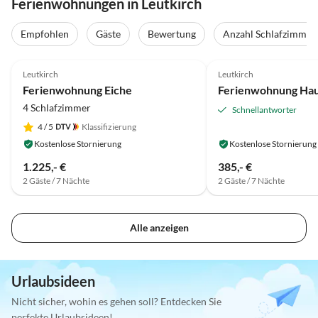
Ferienwohnungen in Leutkirch
Empfohlen
Gäste
Bewertung
Anzahl Schlafzimmer
5.0
(8)
Leutkirch
Leutkirch
Ferienwohnung Eiche
4 Schlafzimmer
Schnellantworter
4
/ 5
Klassifizierung
Kostenlose Stornierung
Kostenlose Stornierung
1.225,- €
385,- €
2 Gäste / 7 Nächte
2 Gäste / 7 Nächte
Alle anzeigen
Urlaubsideen
Nicht sicher, wohin es gehen soll? Entdecken Sie
perfekte Urlaubsideen!