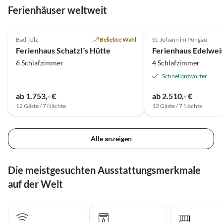
Ferienhäuser weltweit
4.5
(14)
Top-Inserat
5.0
(11)
Bad Tölz
Beliebte Wahl
St. Johann im Pongau
Ferienhaus Schatzl´s Hütte
6 Schlafzimmer
4 Schlafzimmer
Schnellantworter
ab 1.753,- €
ab 2.510,- €
12 Gäste / 7 Nächte
12 Gäste / 7 Nächte
Alle anzeigen
Die meistgesuchten Ausstattungsmerkmale
auf der Welt