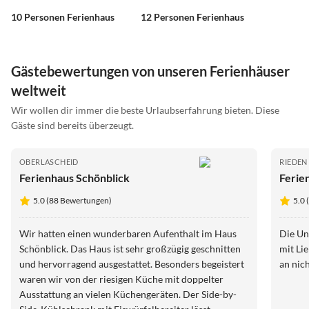
10 Personen Ferienhaus
12 Personen Ferienhaus
Gästebewertungen von unseren Ferienhäuser
weltweit
Wir wollen dir immer die beste Urlaubserfahrung bieten. Diese
Gäste sind bereits überzeugt.
OBERLASCHEID
RIEDEN 
Ferienhaus Schönblick
Ferie
5.0 (88 Bewertungen)
5.0
Wir hatten einen wunderbaren Aufenthalt im Haus
Die Unterkunft war in
Schönblick. Das Haus ist sehr großzügig geschnitten
mit Liebe einge
und hervorragend ausgestattet. Besonders begeistert
an nich
waren wir von der riesigen Küche mit doppelter
Ausstattung an vielen Küchengeräten. Der Side-by-