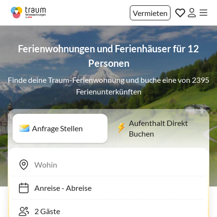
Vermieten
Ferienwohnungen und Ferienhäuser für 12
Personen
Finde deine Traum-Ferienwohnung und buche eine von 2395
Ferienunterkünften
Aufenthalt Direkt
Anfrage Stellen
Buchen
Anreise
-
Abreise