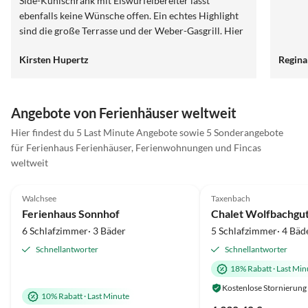
Side-Kühlschrank mit Eiswürfelbereiter lässt
ebenfalls keine Wünsche offen. Ein echtes Highlight
sind die große Terrasse und der Weber-Gasgrill. Hier
konnten wir viele schöne Stunden verbringen. Auch
Kirsten Hupertz
Regina
der Pool sorgt für zusätzlichen Erholungs- und
Freizeitspaß. Der Kontakt zur Vermieterin war
jederzeit sehr freundlich, herzlich und unkompliziert.
Man merkt, dass ihr das Wohl ihrer Gäste am Herzen
Angebote von Ferienhäuser weltweit
liegt. Wir haben uns rundum wohlgefühlt und
Hier findest du 5 Last Minute Angebote sowie 5 Sonderangebote
kommen sehr gerne wieder. Klare Empfehlung !!!!
für Ferienhaus Ferienhäuser, Ferienwohnungen und Fincas
weltweit
4.9
(38)
Top-Inserat
5.0
(10)
Walchsee
Taxenbach
Ferienhaus Sonnhof
Chalet Wolfbachgu
6 Schlafzimmer· 3 Bäder
5 Schlafzimmer· 4 Bäd
Schnellantworter
Schnellantworter
18% Rabatt
·
Last Min
Kostenlose Stornierung
10% Rabatt
·
Last Minute