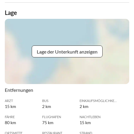
Lage
Lage der Unterkunft anzeigen
Entfernungen
ARZT
BUS
EINKAUFSMÖGLICHKEIT
15 km
2 km
2 km
FÄHRE
FLUGHAFEN
NACHTLEBEN
80 km
75 km
15 km
ORTSMITTE
RESTAURANT
STRAND