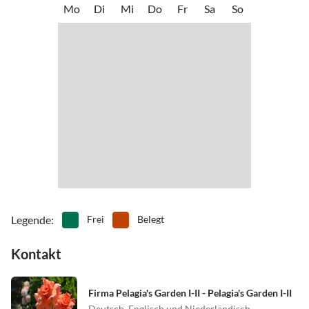
•
Mountainbiking
•
Museen
Mo
Di
Mi
Do
Fr
Sa
So
Email.
•
Nachtleben
•
Nordic Walking
•
Paragliding
•
Radfahren/ Cycling
•
Reiten
•
Schifffahrt/Bootstour
•
Schnorcheln
•
Schwimmen
•
Segeln
•
Sehenswürdigkeiten
•
Surfen
•
Tanzen
•
Tauchen
•
Tennis
•
Tretbootfahren
•
Vögel beobachten
•
Volleyball
•
Wandern
•
Wasserski
•
Wassersport
•
Water-Tubing
•
Weinprobe
•
Wellness
•
Windsurfen
Legende
:
Frei
Belegt
Kontakt
Firma Pelagia's Garden I-II - Pelagia's Garden I-II
Deutsch, Englisch und Niederländisch