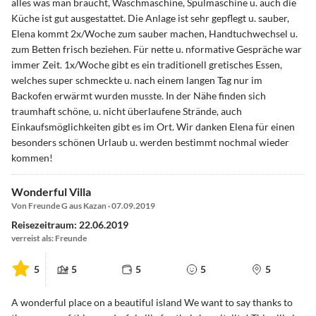
alles was man braucht, Waschmaschine, Spülmaschine u. auch die
Küche ist gut ausgestattet. Die Anlage ist sehr gepflegt u. sauber,
Elena kommt 2x/Woche zum sauber machen, Handtuchwechsel u.
zum Betten frisch beziehen. Für nette u. nformative Gespräche war
immer Zeit. 1x/Woche gibt es ein traditionell gretisches Essen,
welches super schmeckte u. nach einem langen Tag nur im
Backofen erwärmt wurden musste. In der Nähe finden sich
traumhaft schöne, u. nicht überlaufene Strände, auch
Einkaufsmöglichkeiten gibt es im Ort. Wir danken Elena für einen
besonders schönen Urlaub u. werden bestimmt nochmal wieder
kommen!
Wonderful Villa
Von Freunde G aus Kazan · 07.09.2019
Reisezeitraum: 22.06.2019
verreist als: Freunde
5
5
5
5
5
A wonderful place on a beautiful island We want to say thanks to