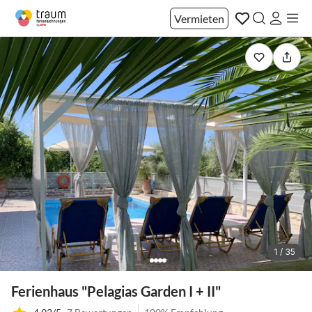
Vermieten
1 / 35
Ferienhaus "Pelagias Garden I + II"