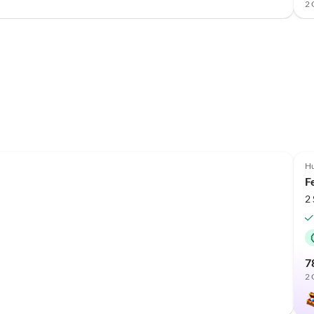
2 
H
F
2
7
2 