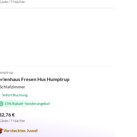
Gäste / 7 Nächte
5.0
(4)
umptrup
erienhaus Fresen Hus Humptrup
 Schlafzimmer
Sofort Buchung
15% Rabatt
·
Sonderangebot
82,76 €
Gäste / 7 Nächte
Verstecktes Juwel