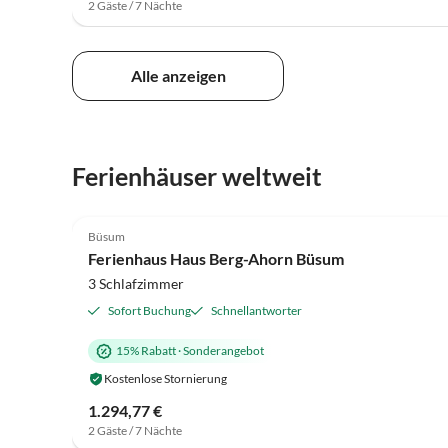
2 Gäste / 7 Nächte
Alle anzeigen
Ferienhäuser weltweit
4.7
(17)
Büsum
Ferienhaus Haus Berg-Ahorn Büsum
3 Schlafzimmer
Sofort Buchung
Schnellantworter
15% Rabatt
·
Sonderangebot
Kostenlose Stornierung
1.294,77 €
2 Gäste / 7 Nächte