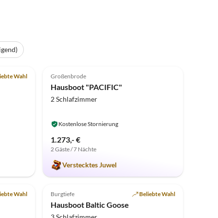
igend)
Top-Inserat
4.9
(4)
Top-Inserat
iebte Wahl
Großenbrode
Hausboot "PACIFIC"
2 Schlafzimmer
Kostenlose Stornierung
1.273,- €
2 Gäste / 7 Nächte
Verstecktes Juwel
Virtuelle
Tour
Top-Inserat
Top-Inserat
iebte Wahl
Burgtiefe
Beliebte Wahl
Hausboot Baltic Goose
3 Schlafzimmer