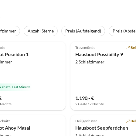
t
afzimmer
Anzahl Sterne
Preis (Aufsteigend)
Preis (Abste
(6)
Top-Inserat
4.9
(6)
ode
Travemünde
Bel
t Poseidon 1
Hausboot Possibility 9
zimmer
2 Schlafzimmer
Rabatt
·
Last Minute
€
1.190,- €
7 Nächte
2 Gäste / 7 Nächte
Virtuelle
Tour
(2)
Top-Inserat
cknitz
Heiligenhafen
Bel
ot Ahoy Masal
Hausboot Seepferdchen
zimmer
1 Schlafzimmer