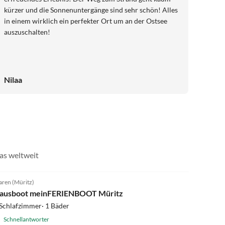
kürzer und die Sonnenuntergänge sind sehr schön! Alles
in einem wirklich ein perfekter Ort um an der Ostsee
auszuschalten!
Nilaa
as weltweit
4.8
(19)
ren (Müritz)
ausboot meinFERIENBOOT Müritz
Schlafzimmer· 1 Bäder
Schnellantworter