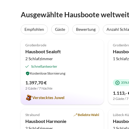
Ausgewählte Hausboote weltwei
Empfohlen
Gäste
Bewertung
Anzahl Schl
4.9
(18)
Top-Inserat
4.8
Großenbrode
Großenbr
Hausboot Sealoft
Hausboo
2 Schlafzimmer
1 Schlaf
Schnellantworter
Kostenlose Stornierung
1.397,70 €
35% 
2 Gäste / 7 Nächte
1.113,- 
Verstecktes Juwel
2 Gäste / 
5.0
(2)
Top-Inserat
5.0
Stralsund
Beliebte Wahl
Lübeck-Kü
Hausboot Harmonie
Hausbo
2 Schlafzimmer
2 Schlaf