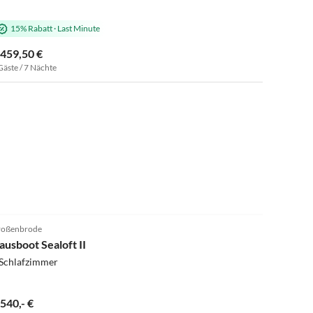
15% Rabatt
·
Last Minute
.459,50 €
Gäste / 7 Nächte
oßenbrode
ausboot Sealoft II
 Schlafzimmer
.540,- €