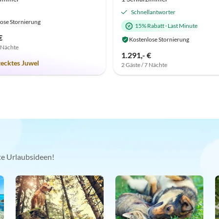
Schnellantworter
ose Stornierung
15% Rabatt
·
Last Minute
€
Kostenlose Stornierung
7 Nächte
1.291,- €
tecktes Juwel
2 Gäste / 7 Nächte
kte Urlaubsideen!