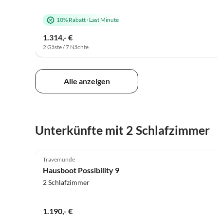
10% Rabatt
·
Last Minute
1.314,- €
2 Gäste / 7 Nächte
Alle anzeigen
Unterkünfte mit 2 Schlafzimmer
4.9
(6)
Travemünde
Hausboot Possibility 9
2 Schlafzimmer
1.190,- €