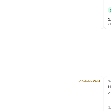
1
2 
Top-Inserat
Beliebte Wahl
Gr
H
2
1