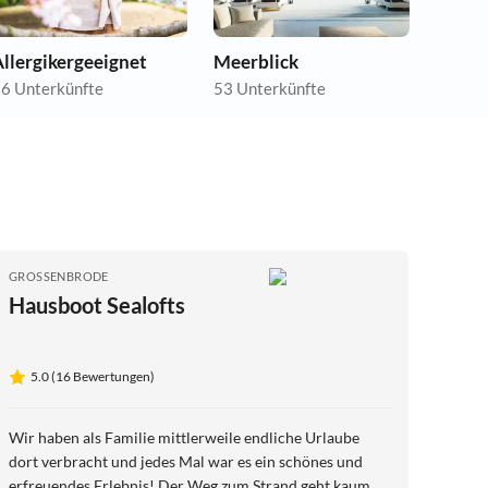
llergikergeeignet
Meerblick
6 Unterkünfte
53 Unterkünfte
GROSSENBRODE
Hausboot Sealofts
5.0 (16 Bewertungen)
Wir haben als Familie mittlerweile endliche Urlaube
dort verbracht und jedes Mal war es ein schönes und
erfreuendes Erlebnis! Der Weg zum Strand geht kaum