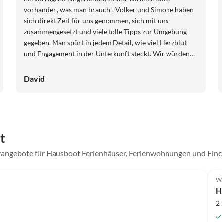
vorhanden, was man braucht. Volker und Simone haben
sich direkt Zeit für uns genommen, sich mit uns
zusammengesetzt und viele tolle Tipps zur Umgebung
gegeben. Man spürt in jedem Detail, wie viel Herzblut
und Engagement in der Unterkunft steckt. Wir würden
jederzeit wiederkommen und können es
uneingeschränkt weiterempfehlen!
David
t
erangebote für Hausboot Ferienhäuser, Ferienwohnungen und Finc
Wa
H
2 