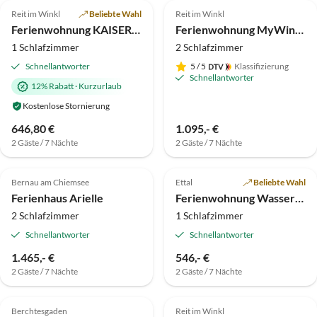
Reit im Winkl
Beliebte Wahl
Reit im Winkl
Ferienwohnung KAISERBLICK im Landhaus Sankt Markus
Ferienwohnung MyWinkl 1
1 Schlafzimmer
2 Schlafzimmer
Schnellantworter
5
/ 5
Klassifizierung
Schnellantworter
12% Rabatt
·
Kurzurlaub
Kostenlose Stornierung
646,80 €
1.095,- €
2 Gäste / 7 Nächte
2 Gäste / 7 Nächte
5.0
(7)
Top-Inserat
4.9
(7)
Top-Inserat
Bernau am Chiemsee
Ettal
Beliebte Wahl
Ferienhaus Arielle
Ferienwohnung Wassermann
2 Schlafzimmer
1 Schlafzimmer
Schnellantworter
Schnellantworter
Virtuelle
1.465,- €
546,- €
Tour
2 Gäste / 7 Nächte
2 Gäste / 7 Nächte
4.9
(6)
Top-Inserat
4.7
(4)
Top-Inserat
Berchtesgaden
Reit im Winkl
Super-Gastgeber