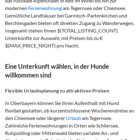
das rustikale Alpenchalet in Reit im Winkl bis hin zur
modernen
Ferienwohnung
am Tegernsee oder Chiemsee.
Gemütliche Landhäuser bei Garmisch-Partenkirchen und
Berchtesgaden bieten oft direkten Zugang zu Wanderwegen.
Insgesamt stehen Ihnen ${TOTAL_LISTING_COUNT}
Unterkünfte zur Auswahl, mit Preisen bis zu €
${MAX_PRICE_NIGHT} pro Nacht.
Eine Unterkunft wählen, in der Hunde
willkommen sind
Flexible Urlaubsplanung zu attraktiven Preisen
In Oberbayern können Sie Ihren Aufenthalt mit Hund
flexibel gestalten, ob kurzentschlossene Wochenendreise an
den Chiemsee oder längerer
Urlaub
am Tegernsee.
Zahlreiche Ferienwohnungen in Orten wie Schliersee,
Ruhpolding oder Mittenwald bieten variable An- und