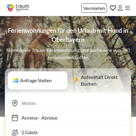
Vermieten
Ferienwohnungen für den Urlaub mit Hund in
Oberbayern
Finde deine Traum-Ferienwohnung und buche eine von 780
Ferienunterkünften
Aufenthalt Direkt
Anfrage Stellen
Buchen
Anreise
-
Abreise