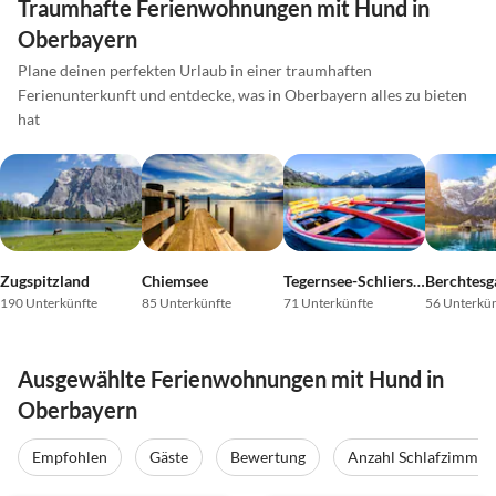
Traumhafte Ferienwohnungen mit Hund in
Oberbayern
Plane deinen perfekten Urlaub in einer traumhaften
Ferienunterkunft und entdecke, was in Oberbayern alles zu bieten
hat
Zugspitzland
Chiemsee
Tegernsee-Schliersee
190 Unterkünfte
85 Unterkünfte
71 Unterkünfte
56 Unterkün
Ausgewählte Ferienwohnungen mit Hund in
Oberbayern
Empfohlen
Gäste
Bewertung
Anzahl Schlafzimmer
5.0
(12)
Top-Inserat
5.0
(7)
Top-Inserat