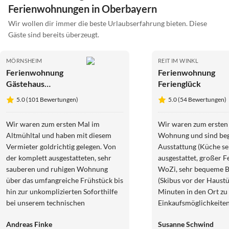
Ferienwohnungen in Oberbayern
Wir wollen dir immer die beste Urlaubserfahrung bieten. Diese
Gäste sind bereits überzeugt.
MÖRNSHEIM
REIT IM WINKL
Ferienwohnung
Ferienwohnung
Gästehaus
Ferienglück
Waltraud
5.0 (101 Bewertungen)
5.0 (54 Bewertungen)
Wir waren zum ersten Mal im
Wir waren zum ersten 
Altmühltal und haben mit diesem
Wohnung und sind beg
Vermieter goldrichtig gelegen. Von
Ausstattung (Küche se
der komplett ausgestatteten, sehr
ausgestattet, großer 
sauberen und ruhigen Wohnung
WoZi, sehr bequeme Be
über das umfangreiche Frühstück bis
(Skibus vor der Haustü
hin zur unkomplizierten Soforthilfe
Minuten in den Ort zu
bei unserem technischen
Einkaufsmöglichkeiten
Fahrradproblem. Als Neulinge in
mussten unser Auto n
Andreas Finke
Susanne Schwind
dieser Gegend haben wir auch jede
in dieser Woche), top 