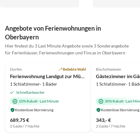
Menge guter Tipps für unsere
sauber, sehr nette Ver
Tagesplanung vom Vermieterpaar
sehr hilfsbereit bei Rü
bekommen. Eine gute Gaststätte, für
Wir kommen wieder ! :
diejenigen welche nicht selber
Angebote von Ferienwohnungen in
kochen wollen, ist fußläufig
Oberbayern
erreichbar. Vielen lieben Dank
nochmal, dass Sie unseren
Hier findest du 3 Last Minute Angebote sowie 3 Sonderangebote
Kurzurlaub so schön gemacht haben.
für Ferienhäuser, Ferienwohnungen und Fincas in Oberbayern
4.9
(49)
Top-Inserat
5.0
(2)
Dorfen
Beliebte Wahl
Bischofswiesen
Super-Gastgeber
Ferienwohnung Landgut zur Mühle
1 Schlafzimmer· 1 Bäder
1 Schlafzimmer· 1 Bäd
Schnellantworter
10% Rabatt
·
Last Minute
30% Rabatt
·
Last Min
Kostenlose Stornierung
Kostenlose Stornierung
689,75 €
343,- €
2 Gäste / 7 Nächte
2 Gäste / 7 Nächte