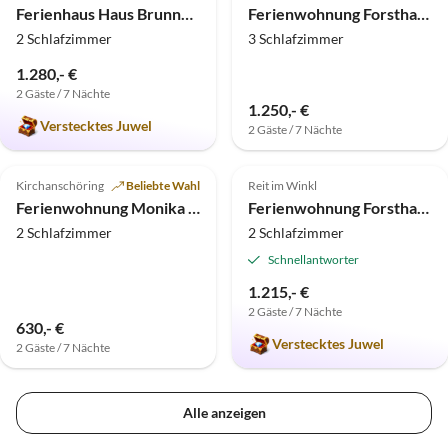
Ferienhaus Haus Brunneck
Ferienwohnung Forsthaus Reit im Winkl
2 Schlafzimmer
3 Schlafzimmer
1.280,- €
2 Gäste / 7 Nächte
1.250,- €
Verstecktes Juwel
2 Gäste / 7 Nächte
4.8
(3)
Top-Inserat
5.0
(1)
Top-Inserat
Kirchanschöring
Beliebte Wahl
Reit im Winkl
Ferienwohnung Monika Anner im Chiemgau
Ferienwohnung Forsthaus Reit im Winkl mit Garten
2 Schlafzimmer
2 Schlafzimmer
Schnellantworter
1.215,- €
2 Gäste / 7 Nächte
630,- €
Verstecktes Juwel
2 Gäste / 7 Nächte
Alle anzeigen