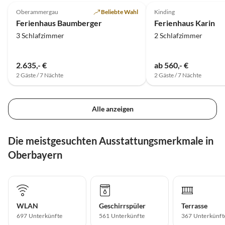
Oberammergau
Beliebte Wahl
Kinding
Bergblick
Ferienhaus Baumberger
Ferienhaus Karin
3 Schlafzimmer
2 Schlafzimmer
2.635,- €
ab 560,- €
2 Gäste / 7 Nächte
2 Gäste / 7 Nächte
Alle anzeigen
Die meistgesuchten Ausstattungsmerkmale in
Oberbayern
WLAN
Geschirrspüler
Terrasse
697 Unterkünfte
561 Unterkünfte
367 Unterkünft