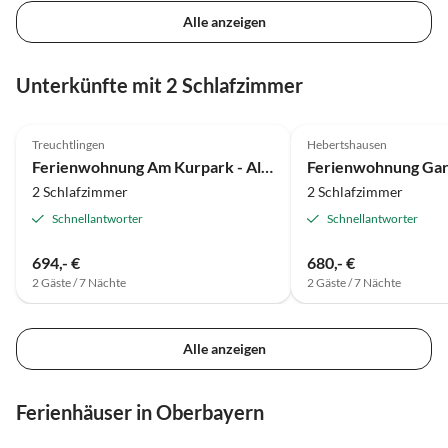
Alle anzeigen
Unterkünfte mit 2 Schlafzimmer
5.0
(11)
4.9
(8)
Treuchtlingen
Hebertshausen
Ferienwohnung Am Kurpark - Altmühltal
2 Schlafzimmer
2 Schlafzimmer
Schnellantworter
Schnellantworter
694,- €
680,- €
2 Gäste / 7 Nächte
2 Gäste / 7 Nächte
Alle anzeigen
Ferienhäuser in Oberbayern
5.0
(12)
Top-Inserat
4.8
(12)