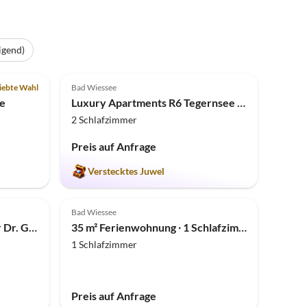
igend)
4.9
(8)
iebte Wahl
Bad Wiessee
e
Luxury Apartments R6 Tegernsee - Apartment 1
2 Schlafzimmer
Preis auf Anfrage
Verstecktes Juwel
Bad Wiessee
Ferienwohnung Nr. 16 in der Dr. Gaertner Anlage
35 m² Ferienwohnung ∙ 1 Schlafzimmer ∙ 2 Gäste
1 Schlafzimmer
Preis auf Anfrage