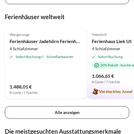
Ferienhäuser weltweit
4.4
(17)
4.8
(4)
Wangerooge
Tetenbüll
Ferienhäuser Jadehörn Ferienhaus Casa Verde
Ferienhaus Liek Ut
4 Schlafzimmer
4 Schlafzimmer
Sofort Buchung
Schnellantworter
Sofort Buchung
20% Rabatt
·
Sondera
1.066,65 €
8 Gäste / 7 Nächte
1.488,01 €
Verstecktes Juwel
8 Gäste / 7 Nächte
Alle anzeigen
Die meistgesuchten Ausstattungsmerkmale