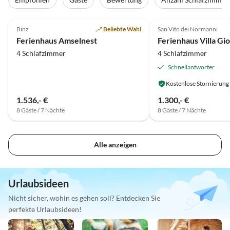
4.9
(78)
Top-Inserat
5.0
(15)
Binz
Beliebte Wahl
San Vito dei Normanni
Ferienhaus Amselnest
Ferienhaus Villa Gi
4 Schlafzimmer
4 Schlafzimmer
Schnellantworter
Kostenlose Stornierung
1.536,- €
1.300,- €
8 Gäste / 7 Nächte
8 Gäste / 7 Nächte
Alle anzeigen
Urlaubsideen
Nicht sicher, wohin es gehen soll? Entdecken Sie
perfekte Urlaubsideen!