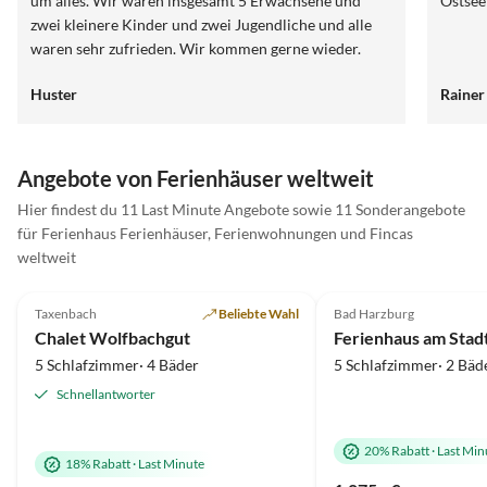
um alles. Wir waren insgesamt 5 Erwachsene und
Ostsee
zwei kleinere Kinder und zwei Jugendliche und alle
waren sehr zufrieden. Wir kommen gerne wieder.
Vielen Dank an Ricarda und Maria für diesen schönen
Huster
Rainer
Urlaub.
Angebote von Ferienhäuser weltweit
Hier findest du 11 Last Minute Angebote sowie 11 Sonderangebote
für Ferienhaus Ferienhäuser, Ferienwohnungen und Fincas
weltweit
5.0
(10)
Top-Inserat
5.0
(8)
Taxenbach
Beliebte Wahl
Bad Harzburg
Chalet Wolfbachgut
Ferienhaus am Stad
5 Schlafzimmer· 4 Bäder
5 Schlafzimmer· 2 Bäd
Schnellantworter
20% Rabatt
·
Last Min
18% Rabatt
·
Last Minute