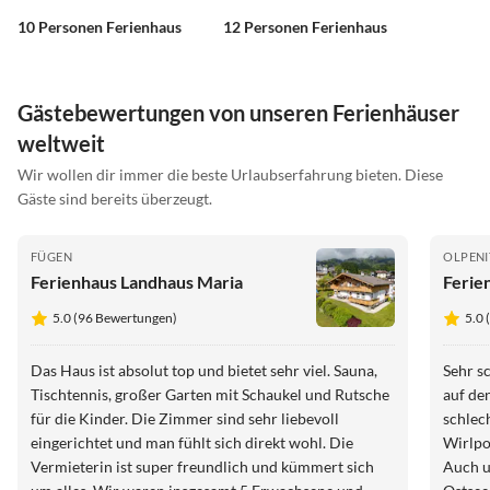
10 Personen Ferienhaus
12 Personen Ferienhaus
Gästebewertungen von unseren Ferienhäuser
weltweit
Wir wollen dir immer die beste Urlaubserfahrung bieten. Diese
Gäste sind bereits überzeugt.
FÜGEN
OLPENI
Ferienhaus Landhaus Maria
Ferie
5.0 (96 Bewertungen)
5.0
Das Haus ist absolut top und bietet sehr viel. Sauna,
Sehr s
Tischtennis, großer Garten mit Schaukel und Rutsche
auf de
für die Kinder. Die Zimmer sind sehr liebevoll
schlec
eingerichtet und man fühlt sich direkt wohl. Die
Wirlpo
Vermieterin ist super freundlich und kümmert sich
Auch u