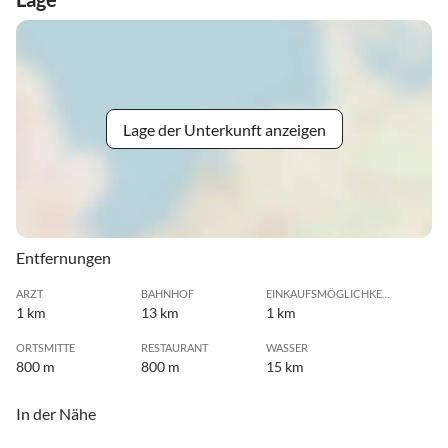
Lage der Unterkunft anzeigen
Entfernungen
ARZT
BAHNHOF
EINKAUFSMÖGLICHKEIT
1 km
13 km
1 km
ORTSMITTE
RESTAURANT
WASSER
800 m
800 m
15 km
In der Nähe