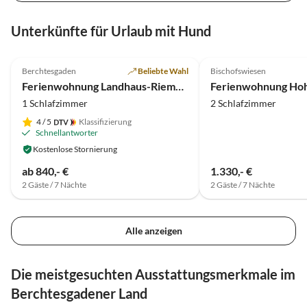
Unterkünfte für Urlaub mit Hund
5.0
(39)
4.8
(5)
Berchtesgaden
Beliebte Wahl
Bischofswiesen
Ferienwohnung Landhaus-Riemerfeld
1 Schlafzimmer
2 Schlafzimmer
4
/ 5
Klassifizierung
Schnellantworter
Kostenlose Stornierung
ab 840,- €
1.330,- €
2 Gäste / 7 Nächte
2 Gäste / 7 Nächte
Alle anzeigen
Die meistgesuchten Ausstattungsmerkmale im
Berchtesgadener Land