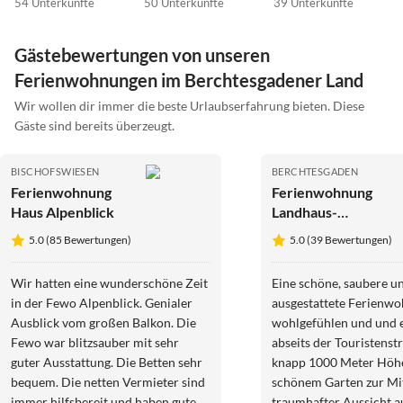
54 Unterkünfte
50 Unterkünfte
39 Unterkünfte
Gästebewertungen von unseren
Ferienwohnungen im Berchtesgadener Land
Wir wollen dir immer die beste Urlaubserfahrung bieten. Diese
Gäste sind bereits überzeugt.
BISCHOFSWIESEN
BERCHTESGADEN
Ferienwohnung
Ferienwohnung
Haus Alpenblick
Landhaus-
Riemerfeld
5.0 (85 Bewertungen)
5.0 (39 Bewertungen)
Wir hatten eine wunderschöne Zeit
Eine schöne, saubere u
in der Fewo Alpenblick. Genialer
ausgestattete Ferienw
Ausblick vom großen Balkon. Die
wohlgefühlen und und 
Fewo war blitzsauber mit sehr
abseits der Touristenst
guter Ausstattung. Die Betten sehr
knapp 1000 Meter Höhe, mit
bequem. Die netten Vermieter sind
schönem Garten zur Mi
immer hilfsbereit und haben gute
traumhafter Aussicht a