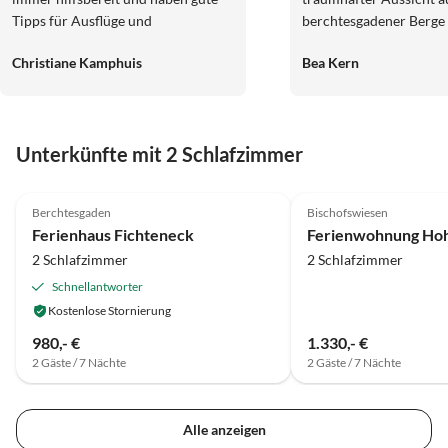
Tipps für Ausflüge und
berchtesgadener Berge
Wanderungen. Wir haben uns sehr
Salzburg, wir und auch Yorki unser
Christiane Kamphuis
Bea Kern
wohl gefühlt und würden jederzeit
Wuffel haben uns sehr 
gerne wieder kommen.
liebenswerte und nette 
Liebe Inge , lieber Gerd
Dank für alles und hoffen
Unterkünfte mit 2 Schlafzimmer
Alles Liebi Bea, André mit York
de Schwiz
5.0
(6)
4.8
(5)
Berchtesgaden
Bischofswiesen
Ferienhaus Fichteneck
2 Schlafzimmer
2 Schlafzimmer
Schnellantworter
Kostenlose Stornierung
980,- €
1.330,- €
2 Gäste / 7 Nächte
2 Gäste / 7 Nächte
Alle anzeigen