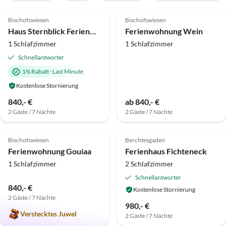
5.0
(35)
5.0
(24)
Bischofswiesen
Bischofswiesen
Haus Sternblick Ferienwohnung Lattengebirge
Ferienwohnung Wein
1 Schlafzimmer
1 Schlafzimmer
Schnellantworter
1% Rabatt
·
Last Minute
Kostenlose Stornierung
840,- €
ab 840,- €
2 Gäste / 7 Nächte
2 Gäste / 7 Nächte
5.0
(11)
Top-Inserat
5.0
(6)
Bischofswiesen
Berchtesgaden
Ferienwohnung Gouiaa
Ferienhaus Fichteneck
1 Schlafzimmer
2 Schlafzimmer
Schnellantworter
840,- €
Kostenlose Stornierung
2 Gäste / 7 Nächte
980,- €
Verstecktes Juwel
2 Gäste / 7 Nächte