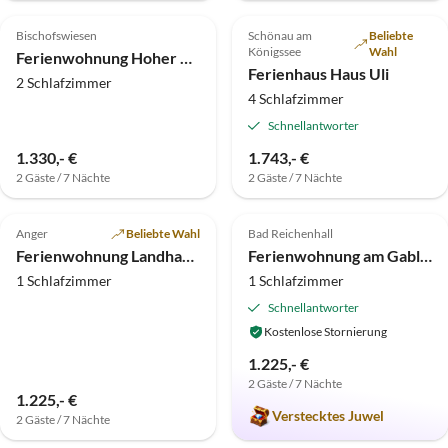
4.8
(5)
Top-Inserat
5.0
(5)
Bischofswiesen
Schönau am
Beliebte
Königssee
Wahl
Ferienwohnung Hoher Göll Gästehaus Göllblick e. K.
Ferienhaus Haus Uli
2 Schlafzimmer
4 Schlafzimmer
Schnellantworter
1.330,- €
1.743,- €
2 Gäste / 7 Nächte
2 Gäste / 7 Nächte
3.8
(3)
Top-Inserat
5.0
(1)
Anger
Beliebte Wahl
Bad Reichenhall
Ferienwohnung Landhaus Prinz
Ferienwohnung am Gablerhof "Die Vier"
1 Schlafzimmer
1 Schlafzimmer
Schnellantworter
Kostenlose Stornierung
1.225,- €
2 Gäste / 7 Nächte
1.225,- €
Verstecktes Juwel
2 Gäste / 7 Nächte