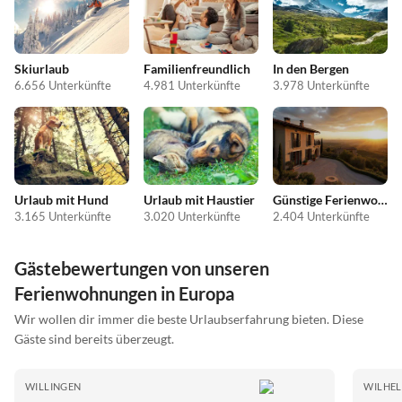
Skiurlaub
Familienfreundlich
In den Bergen
6.656 Unterkünfte
4.981 Unterkünfte
3.978 Unterkünfte
Urlaub mit Hund
Urlaub mit Haustier
Günstige Ferienwohnungen
3.165 Unterkünfte
3.020 Unterkünfte
2.404 Unterkünfte
Gästebewertungen von unseren
Ferienwohnungen in Europa
Wir wollen dir immer die beste Urlaubserfahrung bieten. Diese
Gäste sind bereits überzeugt.
WILLINGEN
WILHE