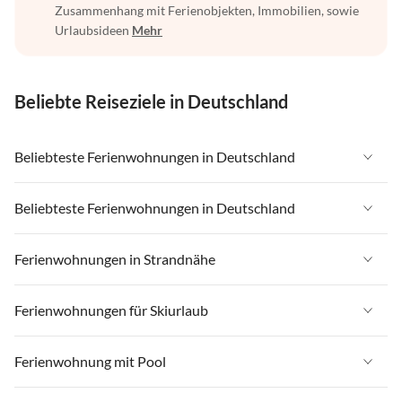
Zusammenhang mit Ferienobjekten, Immobilien, sowie
Urlaubsideen
Mehr
Beliebte Reiseziele in Deutschland
Beliebteste Ferienwohnungen in Deutschland
Ferienwohnungen in Deutschland
Beliebteste Ferienwohnungen in Deutschland
Ferienwohnungen in Ostsee
Ferienwohnungen in Deutschland
Ferienwohnungen in Strandnähe
Ferienwohnungen in Nordsee
Ferienwohnungen in Ostsee
Ferienwohnungen in Schleswig-Holstein
Ferienwohnungen in Strandnähe in Deutschland
Ferienwohnungen für Skiurlaub
Ferienwohnungen in Nordsee
Ferienwohnungen in Mecklenburg-Vorpommern
Ferienwohnungen in Strandnähe in Ostsee
Ferienwohnungen in Schleswig-Holstein
Ferienwohnungen für Skiurlaub in Deutschland
Ferienwohnung mit Pool
Ferienwohnungen in Niedersachsen
Ferienwohnungen in Strandnähe in Nordsee
Ferienwohnungen in Mecklenburg-Vorpommern
Ferienwohnungen für Skiurlaub in Bayern
Ferienwohnungen in Bayern