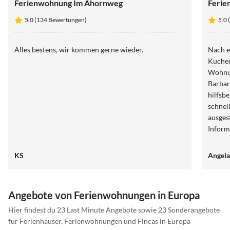
Ferienwohnung Im Ahornweg
Ferie
5.0 (134 Bewertungen)
5.0
Alles bestens, wir kommen gerne wieder.
Nach e
Kuchen
Wohnun
Barbar
hilfsb
schnel
ausgest
Inform
endlich mal ge
Mitgeb
KS
Angela
gemütl
wir ha
Angebote von Ferienwohnungen in Europa
Hier findest du 23 Last Minute Angebote sowie 23 Sonderangebote
für Ferienhäuser, Ferienwohnungen und Fincas in Europa