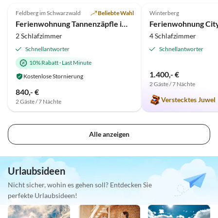
Feldberg im Schwarzwald
Beliebte Wahl
Winterberg
Ferienwohnung Tannenzäpfle im Haslehaus
2 Schlafzimmer
4 Schlafzimmer
Schnellantworter
Schnellantworter
10% Rabatt
·
Last Minute
1.400,- €
Kostenlose Stornierung
2 Gäste / 7 Nächte
840,- €
Verstecktes Juwel
2 Gäste / 7 Nächte
Alle anzeigen
Urlaubsideen
Nicht sicher, wohin es gehen soll? Entdecken Sie
perfekte Urlaubsideen!