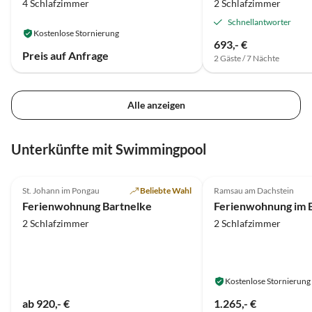
4 Schlafzimmer
2 Schlafzimmer
Schnellantworter
Kostenlose Stornierung
693,- €
Preis auf Anfrage
2 Gäste / 7 Nächte
Alle anzeigen
Unterkünfte mit Swimmingpool
5.0
(9)
5.0
(6)
St. Johann im Pongau
Beliebte Wahl
Ramsau am Dachstein
Ferienwohnung Bartnelke
2 Schlafzimmer
2 Schlafzimmer
Kostenlose Stornierung
ab 920,- €
1.265,- €