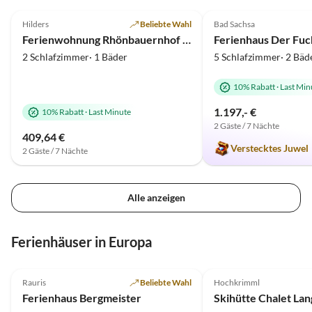
5.0
(34)
5.0
(15)
Hilders
Beliebte Wahl
Bad Sachsa
Ferienwohnung Rhönbauernhof Spiegel
2 Schlafzimmer· 1 Bäder
5 Schlafzimmer· 2 Bäd
10% Rabatt
·
Last Min
1.197,- €
10% Rabatt
·
Last Minute
2 Gäste / 7 Nächte
409,64 €
Verstecktes Juwel
2 Gäste / 7 Nächte
Alle anzeigen
Ferienhäuser in Europa
4.7
(21)
Top-Inserat
4.9
(2)
Rauris
Beliebte Wahl
Hochkrimml
Ferienhaus Bergmeister