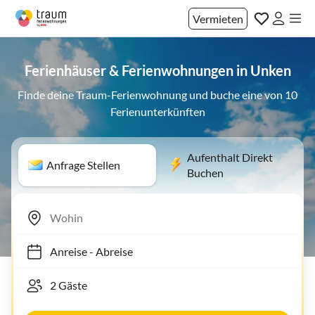
Vermieten
Ferienhäuser & Ferienwohnungen in Unken
Finde deine Traum-Ferienwohnung und buche eine von 10
Ferienunterkünften
Aufenthalt Direkt
Anfrage Stellen
Buchen
Anreise
-
Abreise