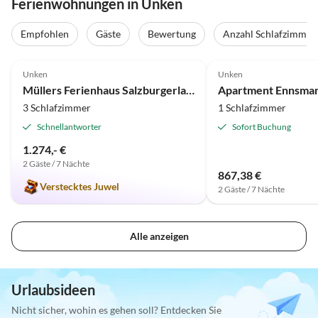
Ferienwohnungen in Unken
Empfohlen
Gäste
Bewertung
Anzahl Schlafzimmer
5.0
(1)
Unken
Unken
Müllers Ferienhaus Salzburgerland
Apartment Ennsma
3 Schlafzimmer
1 Schlafzimmer
Schnellantworter
Sofort Buchung
1.274,- €
2 Gäste / 7 Nächte
867,38 €
Verstecktes Juwel
2 Gäste / 7 Nächte
Alle anzeigen
Urlaubsideen
Nicht sicher, wohin es gehen soll? Entdecken Sie