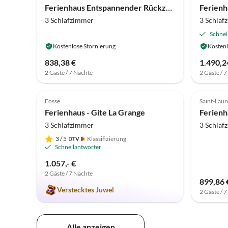
Ferienhaus Entspannender Rückzugsort in Bathernay
3 Schlafzimmer
3 Schlaf
Schnel
Kostenlose Stornierung
Kostenl
838,38 €
1.490,2
2 Gäste / 7 Nächte
2 Gäste / 
5.0
(9)
4.0
Fosse
Saint-Laur
Ferienhaus - Gite La Grange
3 Schlafzimmer
3 Schlaf
3
/ 5
Klassifizierung
Schnellantworter
1.057,- €
2 Gäste / 7 Nächte
899,86 
Verstecktes Juwel
2 Gäste / 
Alle anzeigen