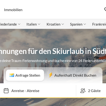
Immobilien
iederlande
Italien
Kroatien
Spanien
Frankrei
nungen für den Skiurlaub in Süd
e deine Traum-Ferienwohnung und buche eine von 24 Ferienunterkü
Anfrage Stellen
Aufenthalt Direkt Buchen
Anreise
-
Abreise