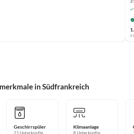
3
1
2 
merkmale in Südfrankreich
Geschirrspüler
Klimaanlage
21 Unterkünfte
8 Unterkünfte