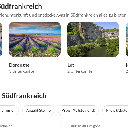
Südfrankreich
ienunterkunft und entdecke, was in Südfrankreich alles zu bieten
Dordogne
Lot
3 Unterkünfte
2 Unterkünfte
2
 Südfrankreich
afzimmer
Anzahl Sterne
Preis (Aufsteigend)
Preis (Abste
(50)
4.1
(13)
-Romaine
Auriac-du-Périgord