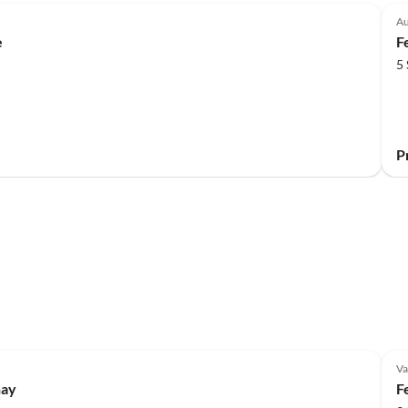
Au
e
F
5
P
Va
nay
F