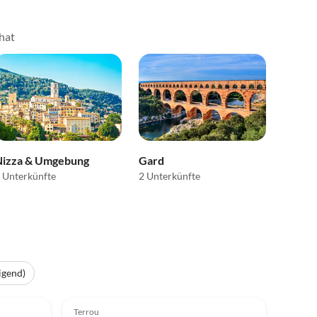
 hat
Nizza & Umgebung
Gard
 Unterkünfte
2 Unterkünfte
igend)
3.9
(10)
Terrou