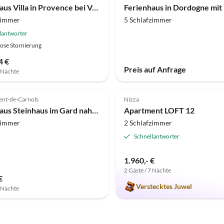
Ferienhaus Villa in Provence bei Vaison-la-Romaine
Ferienhaus in Dordogne mit
zimmer
5 Schlafzimmer
lantworter
ose Stornierung
4 €
Preis auf Anfrage
7 Nächte
(6)
5.0
(3)
ent-de-Carnols
Nizza
Ferienhaus Steinhaus im Gard nahe Valbonne-Wald
Apartment LOFT 12
zimmer
2 Schlafzimmer
Schnellantworter
1.960,- €
2 Gäste / 7 Nächte
€
Verstecktes Juwel
7 Nächte