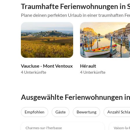
Traumhafte Ferienwohnungen in 
Plane deinen perfekten Urlaub in einer traumhaften Fer
Vaucluse - Mont Ventoux
Hérault
4 Unterkünfte
4 Unterkünfte
Ausgewählte Ferienwohnungen in
Empfohlen
Gäste
Bewertung
Anzahl Schl
4.2
(60)
4.1
Charmes-sur-l'herbasse
Vaison-la