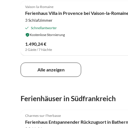
Vaison-la-Romaine
Ferienhaus Villa in Provence bei Vaison-la-Romain
3 Schlafzimmer
Schnellantworter
Kostenlose Stornierung
1.490,24 €
2 Gäste / 7 Nächte
Alle anzeigen
Ferienhäuser in Südfrankreich
4.2
(60)
Charmes-sur-l'herbasse
Ferienhaus Entspannender Rückzugsort in Bather