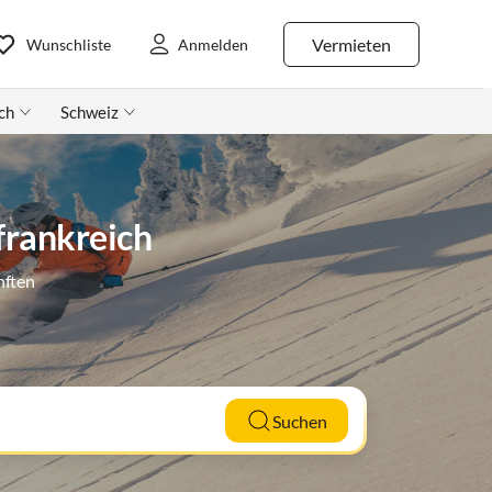
Vermieten
Wunschliste
Anmelden
ch
Schweiz
frankreich
nften
Suchen