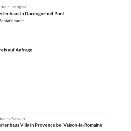
riac-du-Périgord
erienhaus in Dordogne mit Pool
 Schlafzimmer
reis auf Anfrage
4.1
(50)
ison-la-Romaine
erienhaus Villa in Provence bei Vaison-la-Romaine