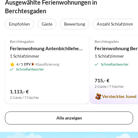
Ausgewählte Ferienwohnungen in
Berchtesgaden
Empfohlen
Gäste
Bewertung
Anzahl Schlafzimmer
4.9
(32)
Top-Inserat
5.0
(27)
Berchtesgaden
Berchtesgaden
Ferienwohnung Antenbichllehen-Hochthron
1 Schlafzimmer
1 Schlafzimmer
4
/ 5
Klassifizierung
Schnellantworter
Schnellantworter
715,- €
2 Gäste / 7 Nächte
1.113,- €
Verstecktes Juwel
2 Gäste / 7 Nächte
Alle anzeigen