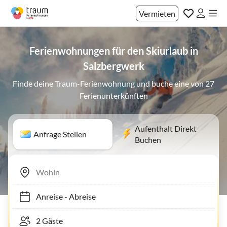
Vermieten
Ferienwohnungen für den Skiurlaub in
Salzbergwerk
Finde deine Traum-Ferienwohnung und buche eine von 27
Ferienunterkünften
Aufenthalt Direkt
Anfrage Stellen
Buchen
Anreise
-
Abreise