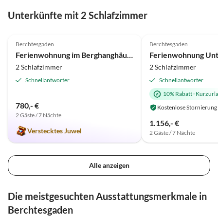
Virtuelle
Tour
Unterkünfte mit 2 Schlafzimmer
5.0
(26)
5.0
(8)
Berchtesgaden
Berchtesgaden
Ferienwohnung im Berghanghäus`l mit Balkon
Ferienwohnung Unt
2 Schlafzimmer
2 Schlafzimmer
Schnellantworter
Schnellantworter
10% Rabatt
·
Kurzurl
780,- €
Kostenlose Stornierung
2 Gäste / 7 Nächte
1.156,- €
Verstecktes Juwel
2 Gäste / 7 Nächte
Alle anzeigen
Die meistgesuchten Ausstattungsmerkmale in
Berchtesgaden