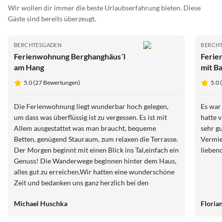
Wir wollen dir immer die beste Urlaubserfahrung bieten. Diese
Gäste sind bereits überzeugt.
BERCHTESGADEN
BERCH
Ferienwohnung Berghanghäus´l
Ferie
am Hang
mit B
5.0 (27 Bewertungen)
5.0
Die Ferienwohnung liegt wunderbar hoch gelegen,
Es war
um dass was überflüssig ist zu vergessen. Es ist mit
hatte v
Allem ausgestattet was man braucht, bequeme
sehr g
Betten, genügend Stauraum, zum relaxen die Terrasse.
Vermie
Der Morgen beginnt mit einen Blick ins Tal,einfach ein
lieben
Genuss! Die Wanderwege beginnen hinter dem Haus,
alles gut zu erreichen.Wir hatten eine wunderschöne
Zeit und bedanken uns ganz herzlich bei den
Gastgebern! Kommen auf alle Fälle wieder!!!
Michael Huschka
Floria