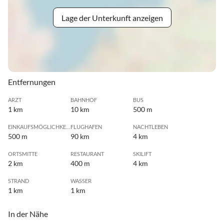
Lage der Unterkunft anzeigen
Entfernungen
ARZT
BAHNHOF
BUS
1 km
10 km
500 m
EINKAUFSMÖGLICHKEIT
FLUGHAFEN
NACHTLEBEN
500 m
90 km
4 km
ORTSMITTE
RESTAURANT
SKILIFT
2 km
400 m
4 km
STRAND
WASSER
1 km
1 km
In der Nähe