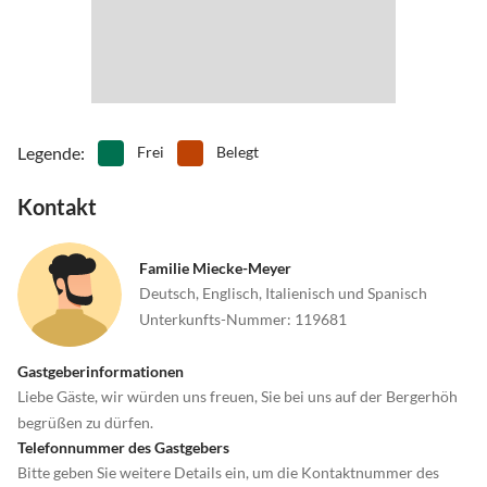
•
Rafting
•
Reiten
•
Rodeln
•
Rudern
•
Schifffahrt/Bootstour
•
Schlittschuhlaufen
•
Schnorcheln
•
Schwimmen
•
Segeln
•
Sehenswürdigkeiten
•
Ski-Alpin
•
Ski-Langlauf
Legende
:
Frei
Belegt
•
Snowboard
•
Sommerrodelbahn
•
Spielplatz
•
Spielscheune/ Indoorspielplatz
Kontakt
•
Tanzen
•
Tauchen
•
Tennis
•
Theater
Familie Miecke-Meyer
•
Thermalbäder
•
Tischtennis
Deutsch, Englisch, Italienisch und Spanisch
•
Tretbootfahren
•
Vögel beobachten
Unterkunfts-Nummer
:
119681
•
Volleyball
•
Wandern
•
Wassersport
•
Wellness
Gastgeberinformationen
•
Windsurfen
•
Zelten
Liebe Gäste, wir würden uns freuen, Sie bei uns auf der Bergerhöh
begrüßen zu dürfen.
Telefonnummer des Gastgebers
Bitte geben Sie weitere Details ein, um die Kontaktnummer des