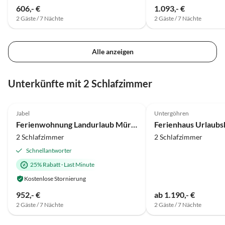
606,- €
1.093,- €
2 Gäste / 7 Nächte
2 Gäste / 7 Nächte
Alle anzeigen
Unterkünfte mit 2 Schlafzimmer
4.8
(42)
Top-Inserat
5.0
(3)
Jabel
Untergöhren
Ferienwohnung Landurlaub Müritz
2 Schlafzimmer
2 Schlafzimmer
Schnellantworter
25% Rabatt
·
Last Minute
Kostenlose Stornierung
952,- €
ab 1.190,- €
2 Gäste / 7 Nächte
2 Gäste / 7 Nächte