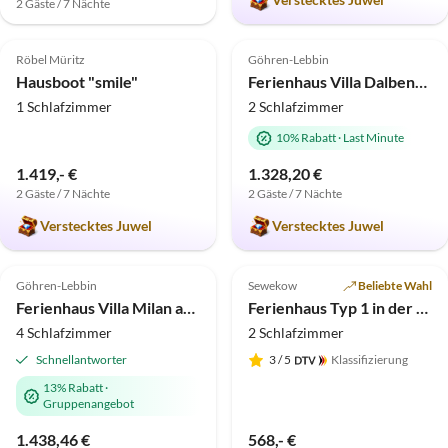
2 Gäste / 7 Nächte
5.0
(5)
Top-Inserat
5.0
(4)
Top-Inserat
Röbel Müritz
Göhren-Lebbin
Hausboot "smile"
Ferienhaus Villa Dalbenkiste
1 Schlafzimmer
2 Schlafzimmer
10% Rabatt
·
Last Minute
1.419,- €
1.328,20 €
2 Gäste / 7 Nächte
2 Gäste / 7 Nächte
Verstecktes Juwel
Verstecktes Juwel
4.7
(4)
Top-Inserat
5.0
(4)
Top-Inserat
Göhren-Lebbin
Sewekow
Beliebte Wahl
Ferienhaus Villa Milan am See
Ferienhaus Typ 1 in der Feriensiedlung "Am Grundlossee"
4 Schlafzimmer
2 Schlafzimmer
Schnellantworter
3
/ 5
Klassifizierung
13% Rabatt
·
Gruppenangebot
1.438,46 €
568,- €