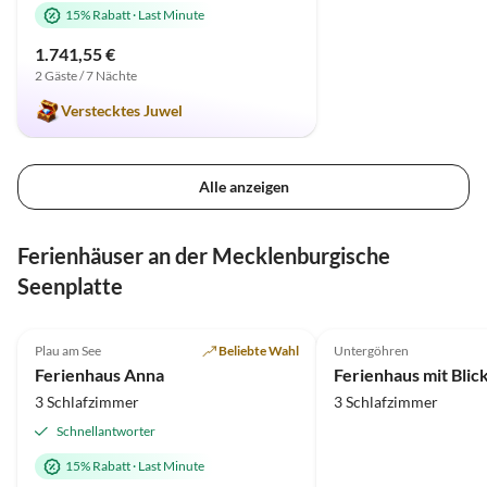
15% Rabatt
·
Last Minute
1.741,55 €
2 Gäste / 7 Nächte
Verstecktes Juwel
Alle anzeigen
Ferienhäuser an der Mecklenburgische
Seenplatte
5.0
(5)
5.0
(3)
Plau am See
Beliebte Wahl
Untergöhren
Ferienhaus Anna
3 Schlafzimmer
3 Schlafzimmer
Schnellantworter
15% Rabatt
·
Last Minute