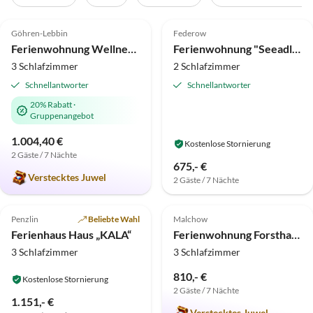
5.0
(19)
Top-Inserat
4.6
(14)
Top-Inserat
Göhren-Lebbin
Federow
Auszeichnung 2025
Ferienwohnung Wellnessoase Domizil Eden
Ferienwohnung "Seeadler"
3 Schlafzimmer
2 Schlafzimmer
Schnellantworter
Schnellantworter
20% Rabatt
·
Gruppenangebot
1.004,40 €
Kostenlose Stornierung
2 Gäste / 7 Nächte
675,- €
Verstecktes Juwel
2 Gäste / 7 Nächte
4.7
(10)
Top-Inserat
5.0
(8)
Top-Inserat
Penzlin
Beliebte Wahl
Malchow
Ferienhaus Haus „KALA“
Ferienwohnung Forsthaus in Biestorf
3 Schlafzimmer
3 Schlafzimmer
810,- €
Kostenlose Stornierung
2 Gäste / 7 Nächte
1.151,- €
Verstecktes Juwel