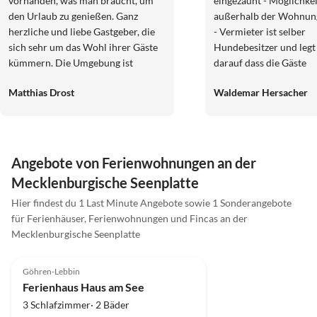
vorhanden, was man braucht, um
eingezäunt - Möglichke
den Urlaub zu genießen. Ganz
außerhalb der Wohnung
herzliche und liebe Gastgeber, die
- Vermieter ist selber
sich sehr um das Wohl ihrer Gäste
Hundebesitzer und legt
kümmern. Die Umgebung ist
darauf dass die Gäste
traumhaft schön, viele
Hundebesitzer sind - Al
Matthias Drost
Waldemar Hersacher
Sehenswürdigkeiten und
hatten kein Problem mi
Lokalitäten im Umkreis. Strand
Hunden Vorhandene Au
sowie Schiffsanleger sind in kurzer
war für uns ausreichen
Zeit fußläufig erreichbar.
auf den Bildern Der Ba
ein Problem mit der
Angebote von Ferienwohnungen an der
Temperatureinstellung 
Mecklenburgische Seenplatte
oder aus)
Hier findest du 1 Last Minute Angebote sowie 1 Sonderangebote
für Ferienhäuser, Ferienwohnungen und Fincas an der
Mecklenburgische Seenplatte
5.0
(5)
Göhren-Lebbin
Ferienhaus Haus am See
3 Schlafzimmer· 2 Bäder