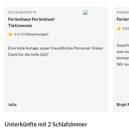
ZECHLINERHÜTTE
RHEINS
Ferienhaus Ferieninsel
Ferie
Tietzowsee
5.0 
4.9 (133 Bewertungen)
Superh
Eine tolle Anlage, super freundliches Personal. Vielen
was ma
Dank für die tolle Zeit!
können
Julia
Birgi
Unterkünfte mit 2 Schlafzimmer