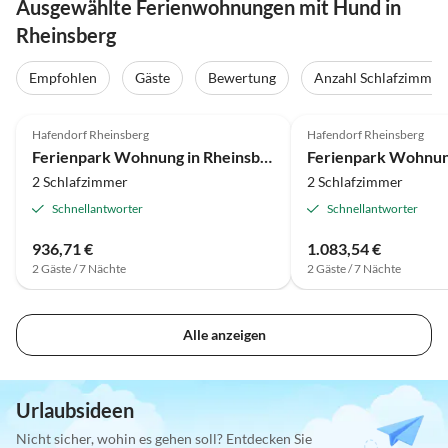
Ausgewählte Ferienwohnungen mit Hund in
Rheinsberg
Empfohlen
Gäste
Bewertung
Anzahl Schlafzimmer
3.9
(24)
4.1
(9)
Hafendorf Rheinsberg
Hafendorf Rheinsberg
Ferienpark Wohnung in Rheinsberg mit privatem Steg
2 Schlafzimmer
2 Schlafzimmer
Schnellantworter
Schnellantworter
936,71 €
1.083,54 €
2 Gäste / 7 Nächte
2 Gäste / 7 Nächte
Alle anzeigen
Urlaubsideen
Nicht sicher, wohin es gehen soll? Entdecken Sie