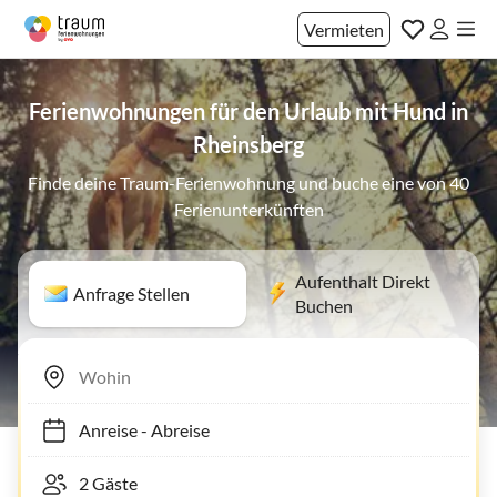
Vermieten
Ferienwohnungen für den Urlaub mit Hund in
Rheinsberg
Finde deine Traum-Ferienwohnung und buche eine von 40
Ferienunterkünften
Aufenthalt Direkt
Anfrage Stellen
Buchen
Anreise
-
Abreise