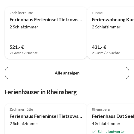
4.9
(133)
5.0
(10)
Zechlinerhütte
Luhme
Ferienhaus Ferieninsel Tietzowsee
Ferienwohnung Ku
2 Schlafzimmer
2 Schlafzimmer
521,- €
431,- €
2 Gäste / 7 Nächte
2 Gäste / 7 Nächte
Alle anzeigen
Ferienhäuser in Rheinsberg
4.9
(133)
5.0
(1)
Zechlinerhütte
Rheinsberg
Ferienhaus Ferieninsel Tietzowsee
Ferienhaus Dat See
2 Schlafzimmer
4 Schlafzimmer
Schnellantworter