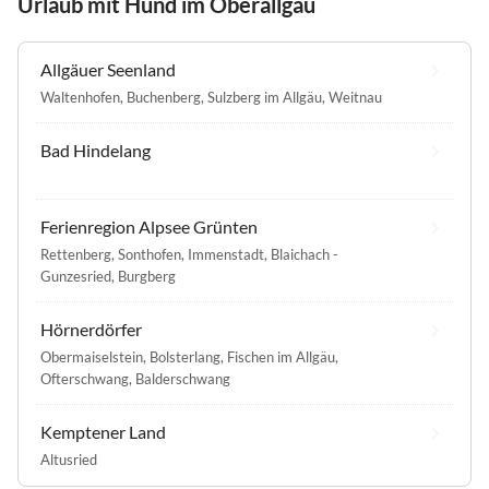
Urlaub mit Hund im Oberallgäu
Allgäuer Seenland
Waltenhofen
,
Buchenberg
,
Sulzberg im Allgäu
,
Weitnau
Bad Hindelang
Ferienregion Alpsee Grünten
Rettenberg
,
Sonthofen
,
Immenstadt
,
Blaichach -
Gunzesried
,
Burgberg
Hörnerdörfer
Obermaiselstein
,
Bolsterlang
,
Fischen im Allgäu
,
Ofterschwang
,
Balderschwang
Kemptener Land
Altusried