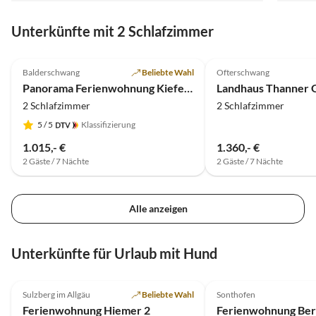
kommen Ende des Jahres wieder und freuen uns
Gipfel
schon.
Unterkünfte mit 2 Schlafzimmer
(Olive
hervor
5.0
(7)
Top-Inserat
5.0
(3)
Unbedi
Balderschwang
Beliebte Wahl
Ofterschwang
Panorama Ferienwohnung Kiefer, 5 Sterne, Sauna
Landhaus Thanner 
2 Schlafzimmer
2 Schlafzimmer
5
/ 5
Klassifizierung
1.015,- €
1.360,- €
2 Gäste / 7 Nächte
2 Gäste / 7 Nächte
Alle anzeigen
Unterkünfte für Urlaub mit Hund
4.9
(24)
Top-Inserat
4.9
(18)
Sulzberg im Allgäu
Beliebte Wahl
Sonthofen
Ferienwohnung Hiemer 2
Ferienwohnung Ber