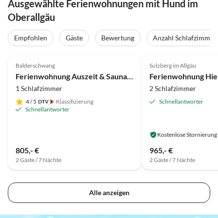
Ausgewählte Ferienwohnungen mit Hund im
Oberallgäu
Empfohlen
Gäste
Bewertung
Anzahl Schlafzimmer
4.9
(24)
Top-Inserat
4.9
(24)
Balderschwang
Sulzberg im Allgäu
Ferienwohnung Auszeit & Sauna und Hund erl.
Ferienwohnung Hie
1 Schlafzimmer
2 Schlafzimmer
4
/ 5
Klassifizierung
Schnellantworter
Schnellantworter
Kostenlose Stornierung
805,- €
965,- €
2 Gäste / 7 Nächte
2 Gäste / 7 Nächte
Alle anzeigen