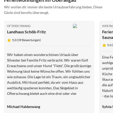
Wir wollen dir immer die beste Urlaubserfahrung bieten. Diese
Gäste sind bereits überzeugt.
OFTERSCHWANG
WERTA
Landhaus Schöb-Fritz
Ferie
Sauna
5.0 (39 Bewertungen)
5.0
Wir haben einen wunderschönen Urlaub über
Eine F
Silvester bei Familie Fritz verbracht. Wir waren fünf
wohlge
Erwachsene und unser Hund "Fiete". Die großräumige
unprob
Wohnung lässt keine Wünsche offen. Wir fühlten uns
Küche 
wie zuhause. Die Lage ist ein Traum, ein unglaublicher
Staura
Ausblick. Mit Hund perfekt, da wir vom Haus aus
die auf
weitläufig spazieren konnten. Das Skigebiet in
Naturb
Ofterschwang bietet auch eine drei oder vier
- das 
Stundenkarte, so konnte man zu Fuß nach Hause
und se
gehen und mit dem Hund den Nachmittag verbringen.
Michael Haldenwang
Sylvia 
Ausflu
Nach Oberstdorf, Sonthofen etc. ist es nicht weit. Wir
für vi