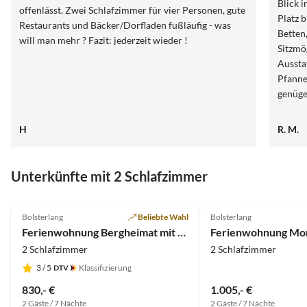
Blick i
offenlässt. Zwei Schlafzimmer für vier Personen, gute
Platz 
Restaurants und Bäcker/Dorfladen fußläufig - was
Betten
will man mehr ? Fazit: jederzeit wieder !
Sitzmög
Aussta
Pfanne
genüge
Eingan
Jacken - die Spielscheune mit diver
H
R. M.
Unterkünfte mit 2 Schlafzimmer
5.0
(6)
Top-Inserat
Bolsterlang
Beliebte Wahl
Bolsterlang
Ferienwohnung Bergheimat mit Bergbahnen inklusive
2 Schlafzimmer
2 Schlafzimmer
3
/ 5
Klassifizierung
830,- €
1.005,- €
2 Gäste / 7 Nächte
2 Gäste / 7 Nächte