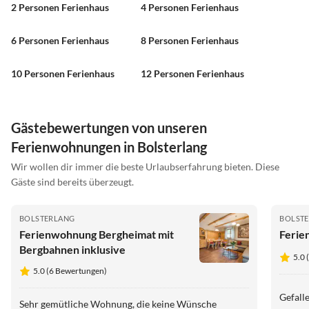
2 Personen Ferienhaus
4 Personen Ferienhaus
6 Personen Ferienhaus
8 Personen Ferienhaus
10 Personen Ferienhaus
12 Personen Ferienhaus
Gästebewertungen von unseren
Ferienwohnungen in Bolsterlang
Wir wollen dir immer die beste Urlaubserfahrung bieten. Diese
Gäste sind bereits überzeugt.
BOLSTERLANG
BOLST
Ferienwohnung Bergheimat mit
Ferie
Bergbahnen inklusive
5.0 
5.0 (6 Bewertungen)
Gefallen hat/ha
Sehr gemütliche Wohnung, die keine Wünsche