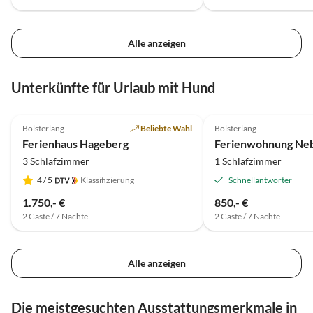
Alle anzeigen
Unterkünfte für Urlaub mit Hund
5.0
(6)
Top-Inserat
5.0
(1)
Bolsterlang
Beliebte Wahl
Bolsterlang
Ferienhaus Hageberg
3 Schlafzimmer
1 Schlafzimmer
4
/ 5
Klassifizierung
Schnellantworter
1.750,- €
850,- €
2 Gäste / 7 Nächte
2 Gäste / 7 Nächte
Alle anzeigen
Die meistgesuchten Ausstattungsmerkmale in