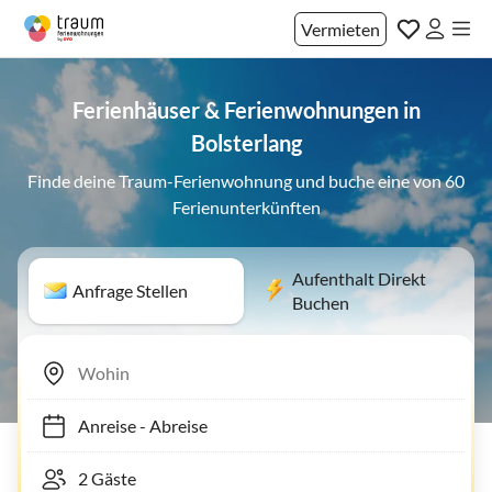
Vermieten
Ferienhäuser & Ferienwohnungen in
Bolsterlang
Finde deine Traum-Ferienwohnung und buche eine von 60
Ferienunterkünften
Aufenthalt Direkt
Anfrage Stellen
Buchen
Anreise
-
Abreise