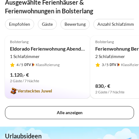
Ausgewählte Ferienhäuser &
Ferienwohnungen in Bolsterlang
Empfohlen
Gäste
Bewertung
Anzahl Schlafzimmer
4.8
(12)
5.0
(6)
Bolsterlang
Bolsterlang
Eldorado Ferienwohnung Abendrot
1 Schlafzimmer
2 Schlafzimmer
4
/ 5
Klassifizierung
3
/ 5
Klassifizie
1.120,- €
2 Gäste / 7 Nächte
830,- €
Verstecktes Juwel
2 Gäste / 7 Nächte
Alle anzeigen
Urlaubsideen