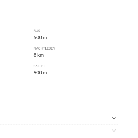
BUS
500 m
NACHTLEBEN
8 km
SKILIFT
900 m
inton
•
Ballonfahren
wandern
•
Bogenschießen