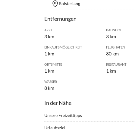
Bolsterlang
Entfernungen
ARZT
BAHNHOF
3 km
3 km
EINKAUFSMÖGLICHKEIT
FLUGHAFEN
1 km
80 km
ORTSMITTE
RESTAURANT
1 km
1 km
WASSER
8 km
In der Nähe
Unsere Freizeittipps
•
Angeln
•
Badm
Urlaubsziel
•
Bergsteigen
•
Berg