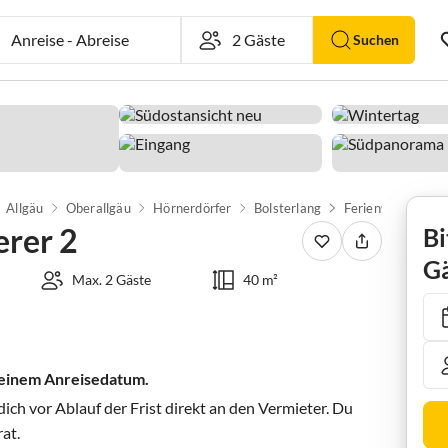
Anreise
-
Abreise
Suchen
Allgäu
Oberallgäu
Hörnerdörfer
Bolsterlang
Ferienwohnung N
rer 2
Bi
Gä
Max. 2 Gäste
40 m²
 deinem Anreisedatum.
ch vor Ablauf der Frist direkt an den Vermieter. Du
rat.