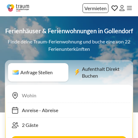
Vermieten
Ferienhäuser & Ferienwohnungen in Gollendorf
Finde deine Traum-Ferienwohnung und buche eine von 22
Ferienunterkünften
Aufenthalt Direkt
Anfrage Stellen
Buchen
Anreise
-
Abreise