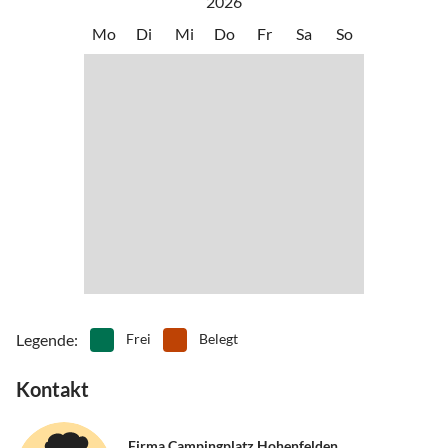
2026
Übernachtungsgäste zur Verfügung. Alle Ferienhäuser sind mit
Mo
Di
Mi
Do
Fr
Sa
So
ihrer komplett ausgestatteten Küche für Selbstversorger ausglegt.
Außerdem ergänzen zahlreiche gastronomische Einrichtungen
sowie ein Brötchenservice (Hauptsaison) das Angebot.
Attraktive Freizeitangebote direkt am See oder in unmittelbarer
Umgebung sorgen für spannende und zugleich erholsame
Erlebnisse. Egal ob Baden in der Avenida-Therme, Klettern oder
Golfen im Aktivpark, Geschichte und Kultur entdecken im
Freilichtmuseum oder Reiten auf dem Reiterhof und vieles mehr -
hier ist für jeden etwas dabei.
Legende
:
Frei
Belegt
Kontakt
Firma Campingplatz Hohenfelden