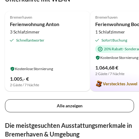
5.0
(18)
Top-Inserat
4.9
(17)
Bremerhaven
Bremerhaven
Ferienwohnung Anton
3 Schlafzimmer
1 Schlafzimmer
Schnellantworter
Sofort Buchung
20% Rabatt
·
Sondera
Kostenlose Stornierung
1.064,68 €
Kostenlose Stornierung
2 Gäste / 7 Nächte
1.005,- €
Verstecktes Juwel
2 Gäste / 7 Nächte
Alle anzeigen
Die meistgesuchten Ausstattungsmerkmale in
Bremerhaven & Umgebung