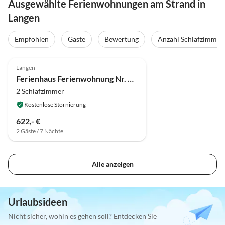
Ausgewählte Ferienwohnungen am Strand in
Langen
Empfohlen
Gäste
Bewertung
Anzahl Schlafzimmer
5.0
(11)
Top-Inserat
Langen
Ferienhaus Ferienwohnung Nr. 1 "Im Malerwinkel"
2 Schlafzimmer
Kostenlose Stornierung
622,- €
2 Gäste / 7 Nächte
Alle anzeigen
Urlaubsideen
Nicht sicher, wohin es gehen soll? Entdecken Sie