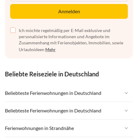
Anmelden
Ich möchte regelmäßig per E-Mail exklusive und
personalisierte Informationen und Angebote im
Zusammenhang mit Ferienobjekten, Immobilien, sowie
Urlaubsideen
Mehr
Beliebte Reiseziele in Deutschland
Beliebteste Ferienwohnungen in Deutschland
Ferienwohnungen in Deutschland
Beliebteste Ferienwohnungen in Deutschland
Ferienwohnungen in Ostsee
Ferienwohnungen in Deutschland
Ferienwohnungen in Strandnähe
Ferienwohnungen in Nordsee