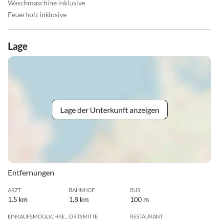
Waschmaschine inklusive
Feuerholz inklusive
Lage
Lage der Unterkunft anzeigen
Entfernungen
ARZT
BAHNHOF
BUS
1.5 km
1.8 km
100 m
EINKAUFSMÖGLICHKEIT
ORTSMITTE
RESTAURANT