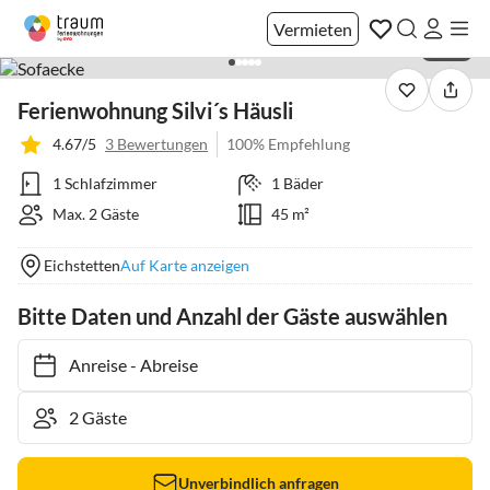
Vermieten
1 / 20
Ferienwohnung Silvi´s Häusli
4.67/5
3 Bewertungen
100% Empfehlung
1 Schlafzimmer
1 Bäder
Max. 2 Gäste
45 m²
Eichstetten
Auf Karte anzeigen
Bitte Daten und Anzahl der Gäste auswählen
Anreise
-
Abreise
Unverbindlich anfragen