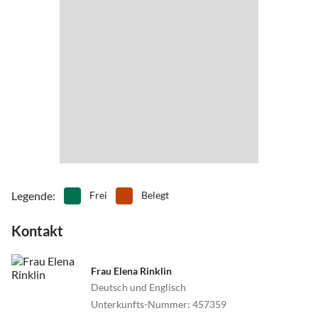
einer halben Stunde nach Freiburg oder in die nähere Umgebung.
Legende
:
Frei
Belegt
Kontakt
Frau Elena Rinklin
Deutsch und Englisch
Unterkunfts-Nummer
:
457359