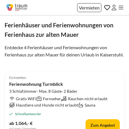
Vermieten
Ferienhäuser und Ferienwohnungen von
Ferienhaus zur alten Mauer
Entdecke 4 Ferienhäuser und Ferienwohnungen von
Ferienhaus zur alten Mauer für deinen Urlaub in
Kaiserstuhl
.
5.0
(7)
Eichstetten
Ferienwohnung Turmblick
3 Schlafzimmer· Max. 8 Gäste· 2 Bäder
Gratis WiFi
Fernseher
Rauchen nicht erlaubt
Haustiere und Hunde nicht erlaubt
Sauna
Schnellantworter
ab 1.064,- €
Zum Angebot
2 Gäste / 7 Nächte