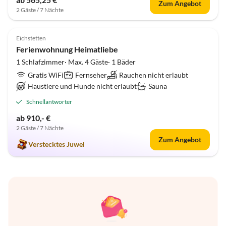
Zum Angebot
2 Gäste / 7 Nächte
4.9
(2)
Eichstetten
Ferienwohnung Heimatliebe
1 Schlafzimmer· Max. 4 Gäste· 1 Bäder
Gratis WiFi
Fernseher
Rauchen nicht erlaubt
Haustiere und Hunde nicht erlaubt
Sauna
Schnellantworter
ab 910,- €
2 Gäste / 7 Nächte
Zum Angebot
Verstecktes Juwel