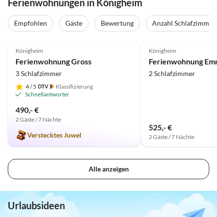
Ferienwohnungen in Königheim
Empfohlen
Gäste
Bewertung
Anzahl Schlafzimmer
5.0
(21)
4.9
(8)
Königheim
Königheim
Ferienwohnung Gross
Ferienwohnung Em
3 Schlafzimmer
2 Schlafzimmer
4
/ 5
Klassifizierung
Schnellantworter
490,- €
2 Gäste / 7 Nächte
525,- €
Verstecktes Juwel
2 Gäste / 7 Nächte
Alle anzeigen
Urlaubsideen