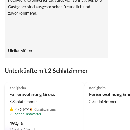
hochwertige eingerichtet. Alles war sehr sauber. Die
Gastgeber sind ausgesprochen freundlich und
zuvorkommend.
Ulrike Müller
Unterkünfte mit 2 Schlafzimmer
5.0
(21)
4.9
(8)
Königheim
Königheim
Ferienwohnung Gross
Ferienwohnung Em
3 Schlafzimmer
2 Schlafzimmer
4
/ 5
Klassifizierung
Schnellantworter
490,- €
2 Gäste / 7 Nächte