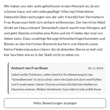
Wir haben uns sehr wohl gefühlt,vom ersten Moment an..So ein
schönes Haus ,mit viel Liebe gepflegt! Alles top!Viele kleine
liebevolle Überraschungen von der sehr freundlichen Vermieterin
Frau Roser,man fühlt sich einfach willkommen. Der herrliche Wald
direkt am Haus,mitsamt Tannenduft..damit wacht man Morgens auf
und geht Abends schlafen,eine Ruhe und ein Frieden den man nur
lieben kann. Dazu unzählige fleissige Schmetterlinge,Hummeln und
Bienen an den herrlichen Bienensträuchern und Abends süsse
kleine Fledermäuse,kurz bevor die strahlenden Sterne so hell und
klar leuchten wie es in der Stadt nicht zu sehen ist..
Antwort von Frau Roser
06.11.2024
Liebe Familie Thielmann, vielen Dank für Ihre Bewertung für das
"Schwalbennest". Es ist so schön, wenn die Gäste sich darin wohl fühlen
und Freude haben. Dieser Charme und das Glücklichsein bleiben im
Häuschen wohnen. Bleiben Sie behütet. Ganz liebe Grüße Judith Roser
Mehr Bewertungen anzeigen