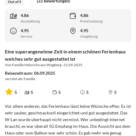
(22 Bewertungen)
Out of 5
4.86
4.86
Ausstattung
Preis/Leistung
4.95
4.95
Service
Umgebung
Eine superangenehme Zeit in einem schönen Ferienhaus
welches sehr gut ausgestattet ist
Von Familie Heinrichs aus Wegberg · 21.09.2025
Reisezeitraum: 06.09.2025
verreist als: Familie
5
5
5
5
5
Vor allem anderen, das Ferienhaus lässt keine Wünsche offen. Es ist
sehr sauber, geschmackvoll eingerichtet und gut ausgestattet. Das
W-Lan wurde überhaupt nicht vermisst. Wer unbedingt Internet
braucht, es war überall 5G Empfang im Haus. Die Aussicht aus dem
Haus oder vom Balkon war sehr schön. Es gab mehr wie genug