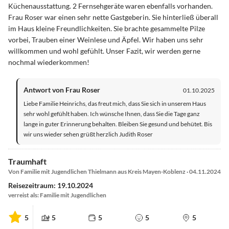
Küchenausstattung. 2 Fernsehgeräte waren ebenfalls vorhanden.
Frau Roser war einen sehr nette Gastgeberin. Sie hinterließ überall
im Haus kleine Freundlichkeiten. Sie brachte gesammelte Pilze
vorbei, Trauben einer Weinlese und Äpfel. Wir haben uns sehr
willkommen und wohl gefühlt. Unser Fazit, wir werden gerne
nochmal wiederkommen!
Antwort von Frau Roser
01.10.2025
Liebe Familie Heinrichs, das freut mich, dass Sie sich in unserem Haus
sehr wohl gefühlt haben. Ich wünsche Ihnen, dass Sie die Tage ganz
lange in guter Erinnerung behalten. Bleiben Sie gesund und behütet. Bis
wir uns wieder sehen grüßt herzlich Judith Roser
Traumhaft
Von Familie mit Jugendlichen Thielmann aus Kreis Mayen-Koblenz · 04.11.2024
Reisezeitraum: 19.10.2024
verreist als: Familie mit Jugendlichen
5
5
5
5
5